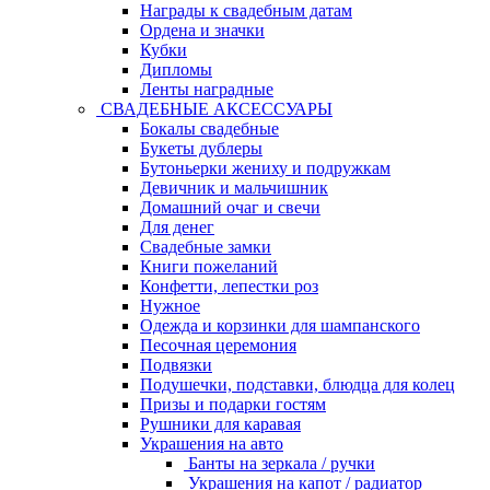
Награды к свадебным датам
Ордена и значки
Кубки
Дипломы
Ленты наградные
СВАДЕБНЫЕ АКСЕССУАРЫ
Бокалы свадебные
Букеты дублеры
Бутоньерки жениху и подружкам
Девичник и мальчишник
Домашний очаг и свечи
Для денег
Свадебные замки
Книги пожеланий
Конфетти, лепестки роз
Нужное
Одежда и корзинки для шампанского
Песочная церемония
Подвязки
Подушечки, подставки, блюдца для колец
Призы и подарки гостям
Рушники для каравая
Украшения на авто
Банты на зеркала / ручки
Украшения на капот / радиатор