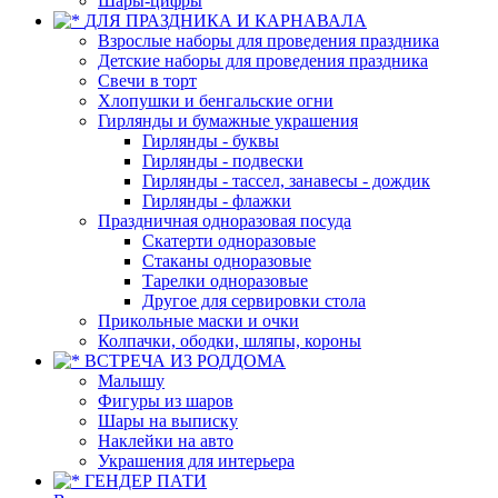
Шары-цифры
ДЛЯ ПРАЗДНИКА И КАРНАВАЛА
Взрослые наборы для проведения праздника
Детские наборы для проведения праздника
Свечи в торт
Хлопушки и бенгальские огни
Гирлянды и бумажные украшения
Гирлянды - буквы
Гирлянды - подвески
Гирлянды - тассел, занавесы - дождик
Гирлянды - флажки
Праздничная одноразовая посуда
Скатерти одноразовые
Стаканы одноразовые
Тарелки одноразовые
Другое для сервировки стола
Прикольные маски и очки
Колпачки, ободки, шляпы, короны
ВСТРЕЧА ИЗ РОДДОМА
Малышу
Фигуры из шаров
Шары на выписку
Наклейки на авто
Украшения для интерьера
ГЕНДЕР ПАТИ