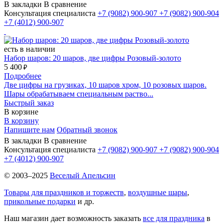
В закладки
В сравнение
Консультация специалиста
+7 (9082)
900-907
+7 (9082)
900-904
+7 (4012)
900-907
есть в наличии
Набор шаров: 20 шаров, две цифры Розовый-золото
5 400
₽
Подробнее
Две цифры на грузиках, 10 шаров хром, 10 розовых шаров.
Шары обрабатываем специальным раство...
Быстрый заказ
В корзине
В корзину
Напишите нам
Обратный звонок
В закладки
В сравнение
Консультация специалиста
+7 (9082)
900-907
+7 (9082)
900-904
+7 (4012)
900-907
© 2003–2025
Веселый Апельсин
Товары для праздников и торжеств
,
воздушные шары
,
прикольные подарки
и др.
Наш магазин дает возможность заказать
все для праздника
в