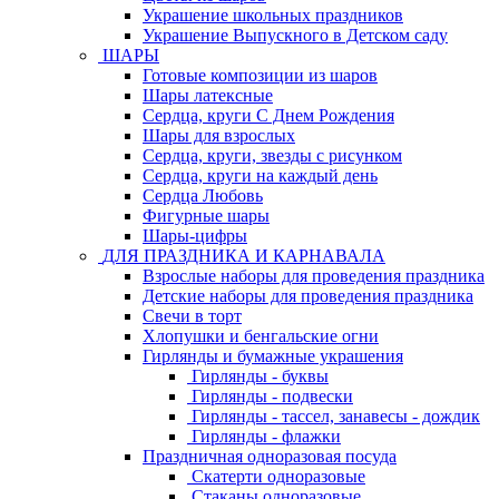
Украшение школьных праздников
Украшение Выпускного в Детском саду
ШАРЫ
Готовые композиции из шаров
Шары латексные
Сердца, круги С Днем Рождения
Шары для взрослых
Сердца, круги, звезды с рисунком
Сердца, круги на каждый день
Сердца Любовь
Фигурные шары
Шары-цифры
ДЛЯ ПРАЗДНИКА И КАРНАВАЛА
Взрослые наборы для проведения праздника
Детские наборы для проведения праздника
Свечи в торт
Хлопушки и бенгальские огни
Гирлянды и бумажные украшения
Гирлянды - буквы
Гирлянды - подвески
Гирлянды - тассел, занавесы - дождик
Гирлянды - флажки
Праздничная одноразовая посуда
Скатерти одноразовые
Стаканы одноразовые