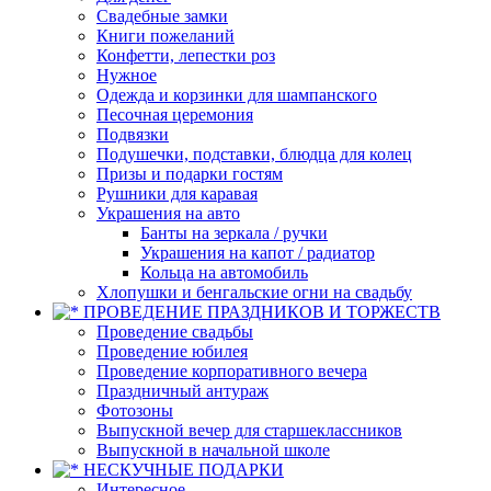
Свадебные замки
Книги пожеланий
Конфетти, лепестки роз
Нужное
Одежда и корзинки для шампанского
Песочная церемония
Подвязки
Подушечки, подставки, блюдца для колец
Призы и подарки гостям
Рушники для каравая
Украшения на авто
Банты на зеркала / ручки
Украшения на капот / радиатор
Кольца на автомобиль
Хлопушки и бенгальские огни на свадьбу
ПРОВЕДЕНИЕ ПРАЗДНИКОВ И ТОРЖЕСТВ
Проведение свадьбы
Проведение юбилея
Проведение корпоративного вечера
Праздничный антураж
Фотозоны
Выпускной вечер для старшеклассников
Выпускной в начальной школе
НЕСКУЧНЫЕ ПОДАРКИ
Интересное