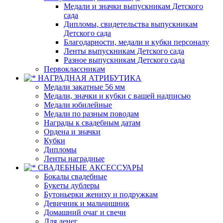
Медали и значки выпускникам Детского
сада
Дипломы, свидетельства выпускникам
Детского сада
Благодарности, медали и кубки персоналу
Ленты выпускникам Детского сада
Разное выпускникам Детского сада
Первоклассникам
НАГРАДНАЯ АТРИБУТИКА
Медали закатные 56 мм
Медали, значки и кубки с вашей надписью
Медали юбилейные
Медали по разным поводам
Награды к свадебным датам
Ордена и значки
Кубки
Дипломы
Ленты наградные
СВАДЕБНЫЕ АКСЕССУАРЫ
Бокалы свадебные
Букеты дублеры
Бутоньерки жениху и подружкам
Девичник и мальчишник
Домашний очаг и свечи
Для денег