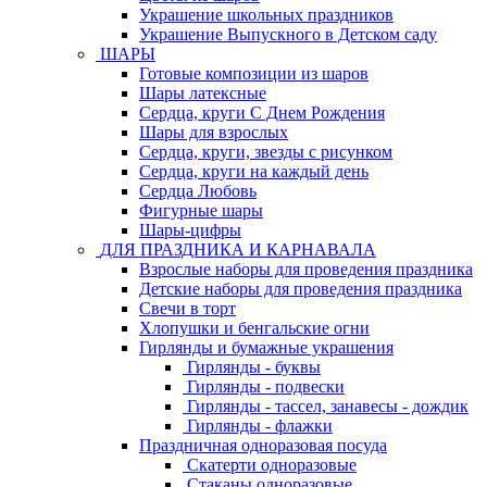
Украшение школьных праздников
Украшение Выпускного в Детском саду
ШАРЫ
Готовые композиции из шаров
Шары латексные
Сердца, круги С Днем Рождения
Шары для взрослых
Сердца, круги, звезды с рисунком
Сердца, круги на каждый день
Сердца Любовь
Фигурные шары
Шары-цифры
ДЛЯ ПРАЗДНИКА И КАРНАВАЛА
Взрослые наборы для проведения праздника
Детские наборы для проведения праздника
Свечи в торт
Хлопушки и бенгальские огни
Гирлянды и бумажные украшения
Гирлянды - буквы
Гирлянды - подвески
Гирлянды - тассел, занавесы - дождик
Гирлянды - флажки
Праздничная одноразовая посуда
Скатерти одноразовые
Стаканы одноразовые