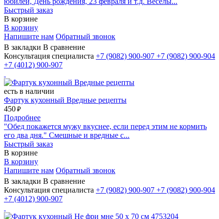
юбилей, День рождения, 23 февраля и т.д. Веселы...
Быстрый заказ
В корзине
В корзину
Напишите нам
Обратный звонок
В закладки
В сравнение
Консультация специалиста
+7 (9082)
900-907
+7 (9082)
900-904
+7 (4012)
900-907
есть в наличии
Фартук кухонный Вредные рецепты
450
₽
Подробнее
"Обед покажется мужу вкуснее, если перед этим не кормить
его два дня." Смешные и вредные с...
Быстрый заказ
В корзине
В корзину
Напишите нам
Обратный звонок
В закладки
В сравнение
Консультация специалиста
+7 (9082)
900-907
+7 (9082)
900-904
+7 (4012)
900-907