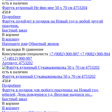
есть в наличии
Фартук кухонный Не фри мне 50 х 70 см 4753204
450
₽
Подробнее
Фартук подойдет в подарок на Новый год и любой другой
праздник.
Быстрый заказ
В корзине
В корзину
Напишите нам
Обратный звонок
В закладки
В сравнение
Консультация специалиста
+7 (9082)
900-907
+7 (9082)
900-904
+7 (4012)
900-907
Артикул: 4753202
есть в наличии
Фартук кухонный Сукавыжималка 50 х 70 см 4753202
450
₽
Подробнее
Фартук в подарок для любого праздника: на Новый год,
юбилей, День рождения и т.д. Веселые надписи по...
Быстрый заказ
В корзине
В корзину