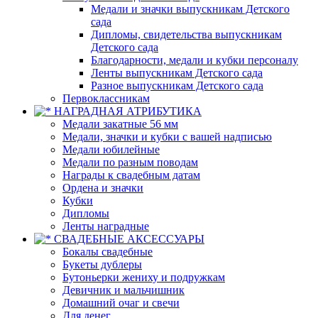
Медали и значки выпускникам Детского
сада
Дипломы, свидетельства выпускникам
Детского сада
Благодарности, медали и кубки персоналу
Ленты выпускникам Детского сада
Разное выпускникам Детского сада
Первоклассникам
НАГРАДНАЯ АТРИБУТИКА
Медали закатные 56 мм
Медали, значки и кубки с вашей надписью
Медали юбилейные
Медали по разным поводам
Награды к свадебным датам
Ордена и значки
Кубки
Дипломы
Ленты наградные
СВАДЕБНЫЕ АКСЕССУАРЫ
Бокалы свадебные
Букеты дублеры
Бутоньерки жениху и подружкам
Девичник и мальчишник
Домашний очаг и свечи
Для денег