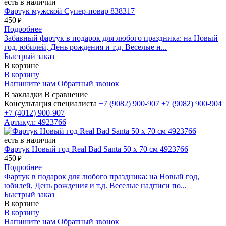
есть в наличии
Фартук мужской Супер-повар 838317
450
₽
Подробнее
Забавный фартук в подарок для любого праздника: на Новый
год, юбилей, День рождения и т.д. Веселые н...
Быстрый заказ
В корзине
В корзину
Напишите нам
Обратный звонок
В закладки
В сравнение
Консультация специалиста
+7 (9082)
900-907
+7 (9082)
900-904
+7 (4012)
900-907
Артикул: 4923766
есть в наличии
Фартук Новый год Real Bad Santa 50 х 70 см 4923766
450
₽
Подробнее
Фартук в подарок для любого праздника: на Новый год,
юбилей, День рождения и т.д. Веселые надписи по...
Быстрый заказ
В корзине
В корзину
Напишите нам
Обратный звонок