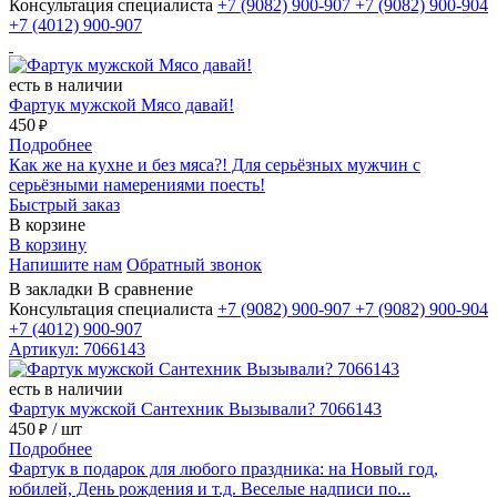
Консультация специалиста
+7 (9082)
900-907
+7 (9082)
900-904
+7 (4012)
900-907
есть в наличии
Фартук мужской Мясо давай!
450
₽
Подробнее
Как же на кухне и без мяса?! Для серьёзных мужчин с
серьёзными намерениями поесть!
Быстрый заказ
В корзине
В корзину
Напишите нам
Обратный звонок
В закладки
В сравнение
Консультация специалиста
+7 (9082)
900-907
+7 (9082)
900-904
+7 (4012)
900-907
Артикул: 7066143
есть в наличии
Фартук мужской Сантехник Вызывали? 7066143
450
/ шт
₽
Подробнее
Фартук в подарок для любого праздника: на Новый год,
юбилей, День рождения и т.д. Веселые надписи по...