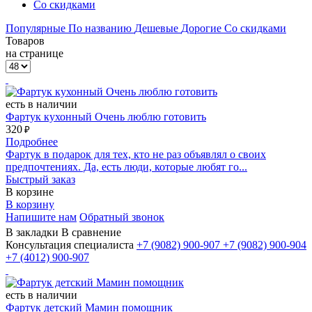
Со скидками
Популярные
По названию
Дешевые
Дорогие
Со скидками
Товаров
на странице
есть в наличии
Фартук кухонный Очень люблю готовить
320
₽
Подробнее
Фартук в подарок для тех, кто не раз объявлял о своих
предпочтениях. Да, есть люди, которые любят го...
Быстрый заказ
В корзине
В корзину
Напишите нам
Обратный звонок
В закладки
В сравнение
Консультация специалиста
+7 (9082)
900-907
+7 (9082)
900-904
+7 (4012)
900-907
есть в наличии
Фартук детский Мамин помощник