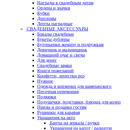
Награды к свадебным датам
Ордена и значки
Кубки
Дипломы
Ленты наградные
СВАДЕБНЫЕ АКСЕССУАРЫ
Бокалы свадебные
Букеты дублеры
Бутоньерки жениху и подружкам
Девичник и мальчишник
Домашний очаг и свечи
Для денег
Свадебные замки
Книги пожеланий
Конфетти, лепестки роз
Нужное
Одежда и корзинки для шампанского
Песочная церемония
Подвязки
Подушечки, подставки, блюдца для колец
Призы и подарки гостям
Рушники для каравая
Украшения на авто
Банты на зеркала / ручки
Украшения на капот / радиатор