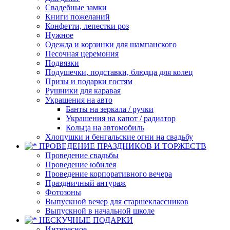
Свадебные замки
Книги пожеланий
Конфетти, лепестки роз
Нужное
Одежда и корзинки для шампанского
Песочная церемония
Подвязки
Подушечки, подставки, блюдца для колец
Призы и подарки гостям
Рушники для каравая
Украшения на авто
Банты на зеркала / ручки
Украшения на капот / радиатор
Кольца на автомобиль
Хлопушки и бенгальские огни на свадьбу
ПРОВЕДЕНИЕ ПРАЗДНИКОВ И ТОРЖЕСТВ
Проведение свадьбы
Проведение юбилея
Проведение корпоративного вечера
Праздничный антураж
Фотозоны
Выпускной вечер для старшеклассников
Выпускной в начальной школе
НЕСКУЧНЫЕ ПОДАРКИ
Интересное