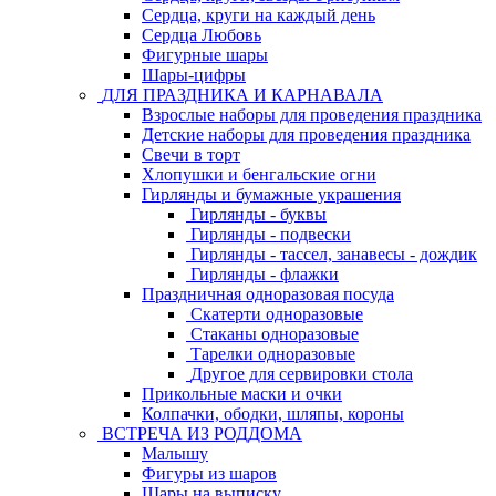
Сердца, круги на каждый день
Сердца Любовь
Фигурные шары
Шары-цифры
ДЛЯ ПРАЗДНИКА И КАРНАВАЛА
Взрослые наборы для проведения праздника
Детские наборы для проведения праздника
Свечи в торт
Хлопушки и бенгальские огни
Гирлянды и бумажные украшения
Гирлянды - буквы
Гирлянды - подвески
Гирлянды - тассел, занавесы - дождик
Гирлянды - флажки
Праздничная одноразовая посуда
Скатерти одноразовые
Стаканы одноразовые
Тарелки одноразовые
Другое для сервировки стола
Прикольные маски и очки
Колпачки, ободки, шляпы, короны
ВСТРЕЧА ИЗ РОДДОМА
Малышу
Фигуры из шаров
Шары на выписку