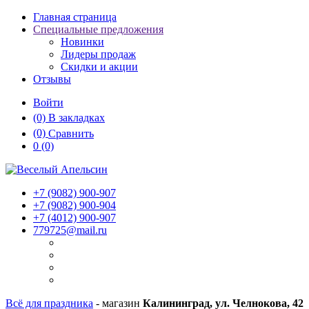
Главная страница
Специальные предложения
Новинки
Лидеры продаж
Скидки и акции
Отзывы
Войти
(0)
В закладках
(0)
Сравнить
0
(0)
+7 (9082)
900-907
+7 (9082)
900-904
+7 (4012)
900-907
779725@mail.ru
Всё для праздника
- магазин
Калининград, ул. Челнокова, 42