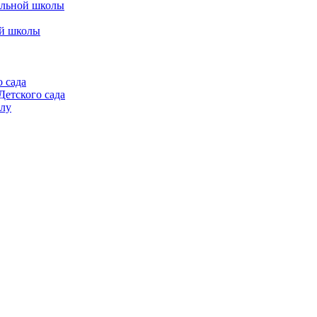
альной школы
ой школы
 сада
етского сада
алу