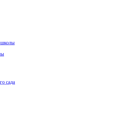
 школы
лы
го сада