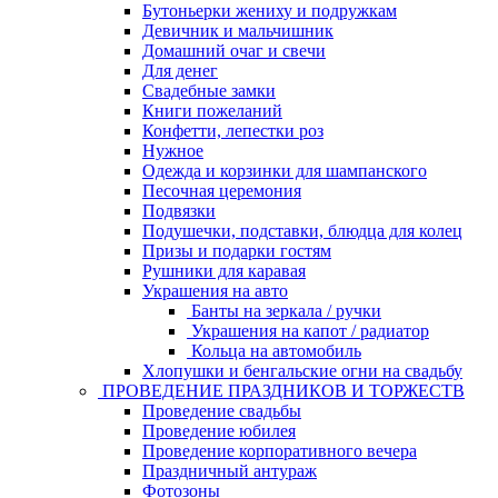
Бутоньерки жениху и подружкам
Девичник и мальчишник
Домашний очаг и свечи
Для денег
Свадебные замки
Книги пожеланий
Конфетти, лепестки роз
Нужное
Одежда и корзинки для шампанского
Песочная церемония
Подвязки
Подушечки, подставки, блюдца для колец
Призы и подарки гостям
Рушники для каравая
Украшения на авто
Банты на зеркала / ручки
Украшения на капот / радиатор
Кольца на автомобиль
Хлопушки и бенгальские огни на свадьбу
ПРОВЕДЕНИЕ ПРАЗДНИКОВ И ТОРЖЕСТВ
Проведение свадьбы
Проведение юбилея
Проведение корпоративного вечера
Праздничный антураж
Фотозоны