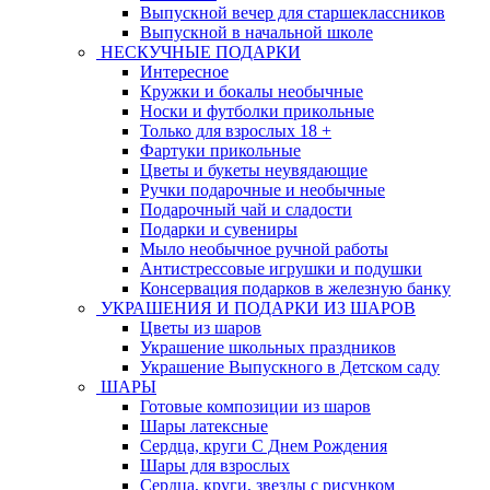
Выпускной вечер для старшеклассников
Выпускной в начальной школе
НЕСКУЧНЫЕ ПОДАРКИ
Интересное
Кружки и бокалы необычные
Носки и футболки прикольные
Только для взрослых 18 +
Фартуки прикольные
Цветы и букеты неувядающие
Ручки подарочные и необычные
Подарочный чай и сладости
Подарки и сувениры
Мыло необычное ручной работы
Антистрессовые игрушки и подушки
Консервация подарков в железную банку
УКРАШЕНИЯ И ПОДАРКИ ИЗ ШАРОВ
Цветы из шаров
Украшение школьных праздников
Украшение Выпускного в Детском саду
ШАРЫ
Готовые композиции из шаров
Шары латексные
Сердца, круги С Днем Рождения
Шары для взрослых
Сердца, круги, звезды с рисунком