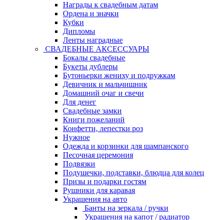
Награды к свадебным датам
Ордена и значки
Кубки
Дипломы
Ленты наградные
СВАДЕБНЫЕ АКСЕССУАРЫ
Бокалы свадебные
Букеты дублеры
Бутоньерки жениху и подружкам
Девичник и мальчишник
Домашний очаг и свечи
Для денег
Свадебные замки
Книги пожеланий
Конфетти, лепестки роз
Нужное
Одежда и корзинки для шампанского
Песочная церемония
Подвязки
Подушечки, подставки, блюдца для колец
Призы и подарки гостям
Рушники для каравая
Украшения на авто
Банты на зеркала / ручки
Украшения на капот / радиатор