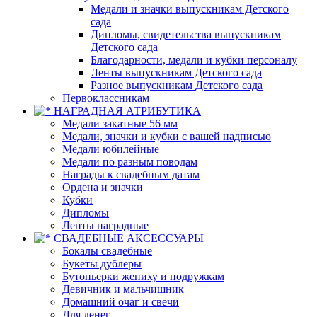
Медали и значки выпускникам Детского
сада
Дипломы, свидетельства выпускникам
Детского сада
Благодарности, медали и кубки персоналу
Ленты выпускникам Детского сада
Разное выпускникам Детского сада
Первоклассникам
НАГРАДНАЯ АТРИБУТИКА
Медали закатные 56 мм
Медали, значки и кубки с вашей надписью
Медали юбилейные
Медали по разным поводам
Награды к свадебным датам
Ордена и значки
Кубки
Дипломы
Ленты наградные
СВАДЕБНЫЕ АКСЕССУАРЫ
Бокалы свадебные
Букеты дублеры
Бутоньерки жениху и подружкам
Девичник и мальчишник
Домашний очаг и свечи
Для денег