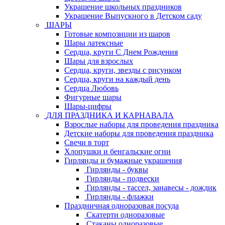
Украшение школьных праздников
Украшение Выпускного в Детском саду
ШАРЫ
Готовые композиции из шаров
Шары латексные
Сердца, круги С Днем Рождения
Шары для взрослых
Сердца, круги, звезды с рисунком
Сердца, круги на каждый день
Сердца Любовь
Фигурные шары
Шары-цифры
ДЛЯ ПРАЗДНИКА И КАРНАВАЛА
Взрослые наборы для проведения праздника
Детские наборы для проведения праздника
Свечи в торт
Хлопушки и бенгальские огни
Гирлянды и бумажные украшения
Гирлянды - буквы
Гирлянды - подвески
Гирлянды - тассел, занавесы - дождик
Гирлянды - флажки
Праздничная одноразовая посуда
Скатерти одноразовые
Стаканы одноразовые