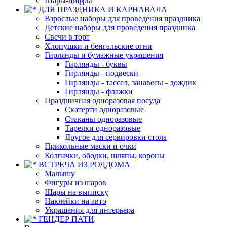
Шары-цифры
ДЛЯ ПРАЗДНИКА И КАРНАВАЛА
Взрослые наборы для проведения праздника
Детские наборы для проведения праздника
Свечи в торт
Хлопушки и бенгальские огни
Гирлянды и бумажные украшения
Гирлянды - буквы
Гирлянды - подвески
Гирлянды - тассел, занавесы - дождик
Гирлянды - флажки
Праздничная одноразовая посуда
Скатерти одноразовые
Стаканы одноразовые
Тарелки одноразовые
Другое для сервировки стола
Прикольные маски и очки
Колпачки, ободки, шляпы, короны
ВСТРЕЧА ИЗ РОДДОМА
Малышу
Фигуры из шаров
Шары на выписку
Наклейки на авто
Украшения для интерьера
ГЕНДЕР ПАТИ