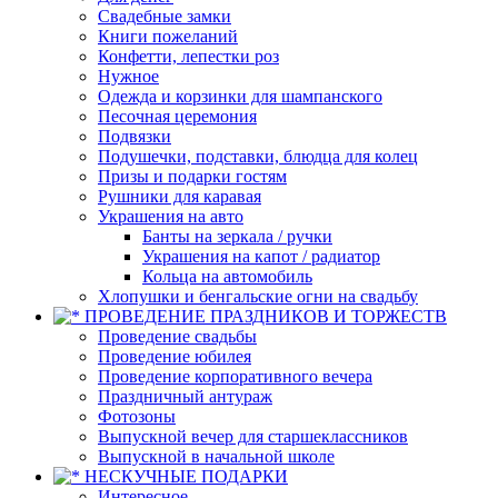
Свадебные замки
Книги пожеланий
Конфетти, лепестки роз
Нужное
Одежда и корзинки для шампанского
Песочная церемония
Подвязки
Подушечки, подставки, блюдца для колец
Призы и подарки гостям
Рушники для каравая
Украшения на авто
Банты на зеркала / ручки
Украшения на капот / радиатор
Кольца на автомобиль
Хлопушки и бенгальские огни на свадьбу
ПРОВЕДЕНИЕ ПРАЗДНИКОВ И ТОРЖЕСТВ
Проведение свадьбы
Проведение юбилея
Проведение корпоративного вечера
Праздничный антураж
Фотозоны
Выпускной вечер для старшеклассников
Выпускной в начальной школе
НЕСКУЧНЫЕ ПОДАРКИ
Интересное