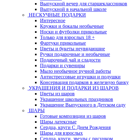
Выпускной вечер для старшеклассников
Выпускной в начальной школе
НЕСКУЧНЫЕ ПОДАРКИ
Интересное
Кружки и бокалы необычные
Носки и футболки прикольные
Только для взрослых 18 +
Фартуки прикольные
Цветы и букеты неувядающие
Ручки подарочные и необычные
Подарочный чай и сладости
Подарки и сувениры
Мыло необычное ручной работы
Антистрессовые игрушки и подушки
Консервация подарков в железную банку
УКРАШЕНИЯ И ПОДАРКИ ИЗ ШАРОВ
Цветы из шаров
Украшение школьных праздников
Украшение Выпускного в Детском саду
ШАРЫ
Готовые композиции из шаров
Шары латексные
Сердца, круги С Днем Рождения
Шары для взрослых
Сердца, круги, звезды с рисунком