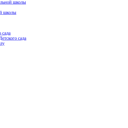
альной школы
ой школы
 сада
етского сада
алу