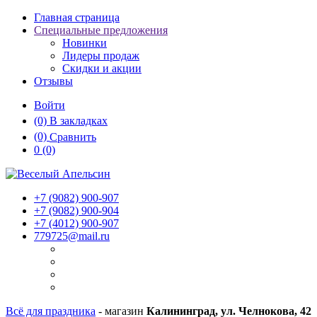
Главная страница
Специальные предложения
Новинки
Лидеры продаж
Скидки и акции
Отзывы
Войти
(0)
В закладках
(0)
Сравнить
0
(0)
+7 (9082)
900-907
+7 (9082)
900-904
+7 (4012)
900-907
779725@mail.ru
Всё для праздника
- магазин
Калининград, ул. Челнокова, 42