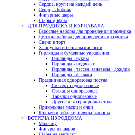
Сердца, круги на каждый день
Сердца Любовь
Фигурные шары
Шары-цифры
ДЛЯ ПРАЗДНИКА И КАРНАВАЛА
Взрослые наборы для проведения праздника
Детские наборы для проведения праздника
Свечи в торт
Хлопушки и бенгальские огни
Гирлянды и бумажные украшения
Гирлянды - буквы
Гирлянды - подвески
Гирлянды - тассел, занавесы - дождик
Гирлянды - флажки
Праздничная одноразовая посуда
Скатерти одноразовые
Стаканы одноразовые
Тарелки одноразовые
Другое для сервировки стола
Прикольные маски и очки
Колпачки, ободки, шляпы, короны
ВСТРЕЧА ИЗ РОДДОМА
Малышу
Фигуры из шаров
Шары на выписку