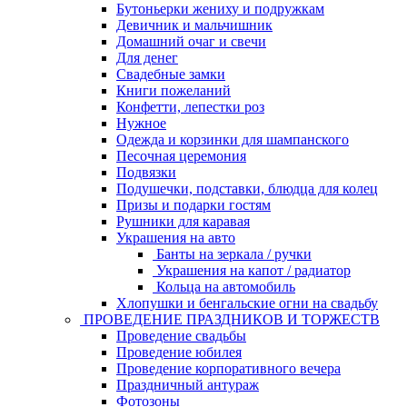
Бутоньерки жениху и подружкам
Девичник и мальчишник
Домашний очаг и свечи
Для денег
Свадебные замки
Книги пожеланий
Конфетти, лепестки роз
Нужное
Одежда и корзинки для шампанского
Песочная церемония
Подвязки
Подушечки, подставки, блюдца для колец
Призы и подарки гостям
Рушники для каравая
Украшения на авто
Банты на зеркала / ручки
Украшения на капот / радиатор
Кольца на автомобиль
Хлопушки и бенгальские огни на свадьбу
ПРОВЕДЕНИЕ ПРАЗДНИКОВ И ТОРЖЕСТВ
Проведение свадьбы
Проведение юбилея
Проведение корпоративного вечера
Праздничный антураж
Фотозоны