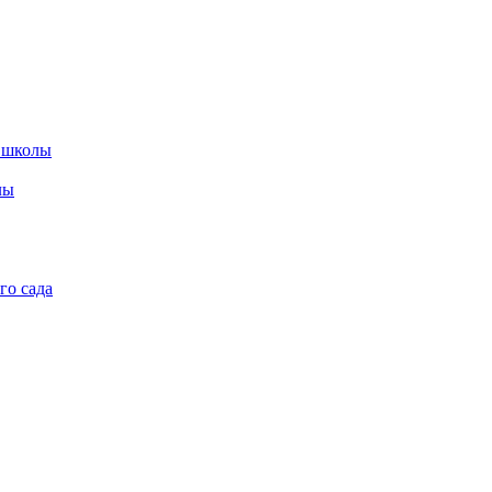
 школы
лы
го сада