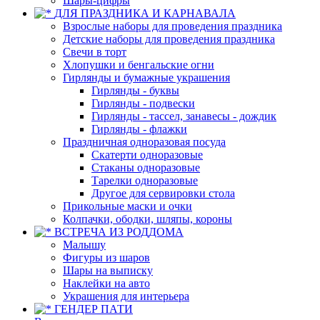
Шары-цифры
ДЛЯ ПРАЗДНИКА И КАРНАВАЛА
Взрослые наборы для проведения праздника
Детские наборы для проведения праздника
Свечи в торт
Хлопушки и бенгальские огни
Гирлянды и бумажные украшения
Гирлянды - буквы
Гирлянды - подвески
Гирлянды - тассел, занавесы - дождик
Гирлянды - флажки
Праздничная одноразовая посуда
Скатерти одноразовые
Стаканы одноразовые
Тарелки одноразовые
Другое для сервировки стола
Прикольные маски и очки
Колпачки, ободки, шляпы, короны
ВСТРЕЧА ИЗ РОДДОМА
Малышу
Фигуры из шаров
Шары на выписку
Наклейки на авто
Украшения для интерьера
ГЕНДЕР ПАТИ