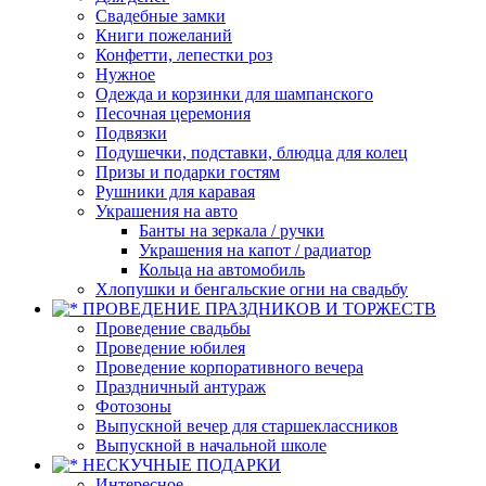
Свадебные замки
Книги пожеланий
Конфетти, лепестки роз
Нужное
Одежда и корзинки для шампанского
Песочная церемония
Подвязки
Подушечки, подставки, блюдца для колец
Призы и подарки гостям
Рушники для каравая
Украшения на авто
Банты на зеркала / ручки
Украшения на капот / радиатор
Кольца на автомобиль
Хлопушки и бенгальские огни на свадьбу
ПРОВЕДЕНИЕ ПРАЗДНИКОВ И ТОРЖЕСТВ
Проведение свадьбы
Проведение юбилея
Проведение корпоративного вечера
Праздничный антураж
Фотозоны
Выпускной вечер для старшеклассников
Выпускной в начальной школе
НЕСКУЧНЫЕ ПОДАРКИ
Интересное