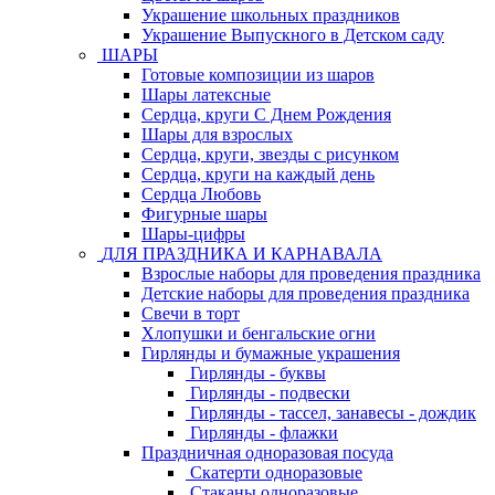
Украшение школьных праздников
Украшение Выпускного в Детском саду
ШАРЫ
Готовые композиции из шаров
Шары латексные
Сердца, круги С Днем Рождения
Шары для взрослых
Сердца, круги, звезды с рисунком
Сердца, круги на каждый день
Сердца Любовь
Фигурные шары
Шары-цифры
ДЛЯ ПРАЗДНИКА И КАРНАВАЛА
Взрослые наборы для проведения праздника
Детские наборы для проведения праздника
Свечи в торт
Хлопушки и бенгальские огни
Гирлянды и бумажные украшения
Гирлянды - буквы
Гирлянды - подвески
Гирлянды - тассел, занавесы - дождик
Гирлянды - флажки
Праздничная одноразовая посуда
Скатерти одноразовые
Стаканы одноразовые