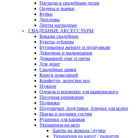
Награды к свадебным датам
Ордена и значки
Кубки
Дипломы
Ленты наградные
СВАДЕБНЫЕ АКСЕССУАРЫ
Бокалы свадебные
Букеты дублеры
Бутоньерки жениху и подружкам
Девичник и мальчишник
Домашний очаг и свечи
Для денег
Свадебные замки
Книги пожеланий
Конфетти, лепестки роз
Нужное
Одежда и корзинки для шампанского
Песочная церемония
Подвязки
Подушечки, подставки, блюдца для колец
Призы и подарки гостям
Рушники для каравая
Украшения на авто
Банты на зеркала / ручки
Украшения на капот / радиатор