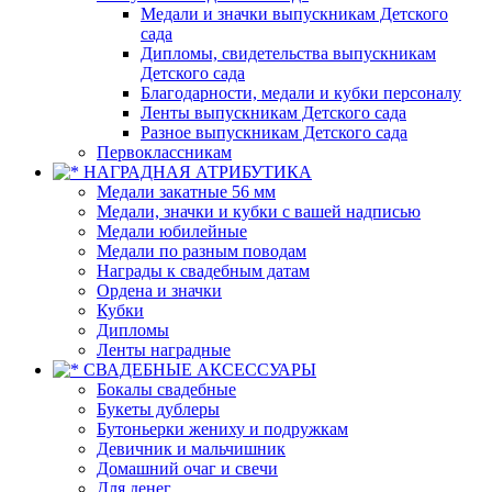
Медали и значки выпускникам Детского
сада
Дипломы, свидетельства выпускникам
Детского сада
Благодарности, медали и кубки персоналу
Ленты выпускникам Детского сада
Разное выпускникам Детского сада
Первоклассникам
НАГРАДНАЯ АТРИБУТИКА
Медали закатные 56 мм
Медали, значки и кубки с вашей надписью
Медали юбилейные
Медали по разным поводам
Награды к свадебным датам
Ордена и значки
Кубки
Дипломы
Ленты наградные
СВАДЕБНЫЕ АКСЕССУАРЫ
Бокалы свадебные
Букеты дублеры
Бутоньерки жениху и подружкам
Девичник и мальчишник
Домашний очаг и свечи
Для денег