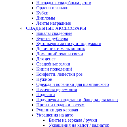
Награды к свадебным датам
Ордена и значки
Кубки
Дипломы
Ленты наградные
СВАДЕБНЫЕ АКСЕССУАРЫ
Бокалы свадебные
Букеты дублеры
Бутоньерки жениху и подружкам
Девичник и мальчишник
Домашний очаг и свечи
Для денег
Свадебные замки
Книги пожеланий
Конфетти, лепестки роз
Нужное
Одежда и корзинки для шампанского
Песочная церемония
Подвязки
Подушечки, подставки, блюдца для колец
Призы и подарки гостям
Рушники для каравая
Украшения на авто
Банты на зеркала / ручки
Украшения на капот / радиатор