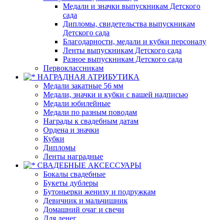
Медали и значки выпускникам Детского
сада
Дипломы, свидетельства выпускникам
Детского сада
Благодарности, медали и кубки персоналу
Ленты выпускникам Детского сада
Разное выпускникам Детского сада
Первоклассникам
НАГРАДНАЯ АТРИБУТИКА
Медали закатные 56 мм
Медали, значки и кубки с вашей надписью
Медали юбилейные
Медали по разным поводам
Награды к свадебным датам
Ордена и значки
Кубки
Дипломы
Ленты наградные
СВАДЕБНЫЕ АКСЕССУАРЫ
Бокалы свадебные
Букеты дублеры
Бутоньерки жениху и подружкам
Девичник и мальчишник
Домашний очаг и свечи
Для денег