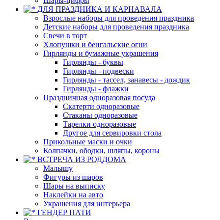
Шары-цифры
ДЛЯ ПРАЗДНИКА И КАРНАВАЛА
Взрослые наборы для проведения праздника
Детские наборы для проведения праздника
Свечи в торт
Хлопушки и бенгальские огни
Гирлянды и бумажные украшения
Гирлянды - буквы
Гирлянды - подвески
Гирлянды - тассел, занавесы - дождик
Гирлянды - флажки
Праздничная одноразовая посуда
Скатерти одноразовые
Стаканы одноразовые
Тарелки одноразовые
Другое для сервировки стола
Прикольные маски и очки
Колпачки, ободки, шляпы, короны
ВСТРЕЧА ИЗ РОДДОМА
Малышу
Фигуры из шаров
Шары на выписку
Наклейки на авто
Украшения для интерьера
ГЕНДЕР ПАТИ