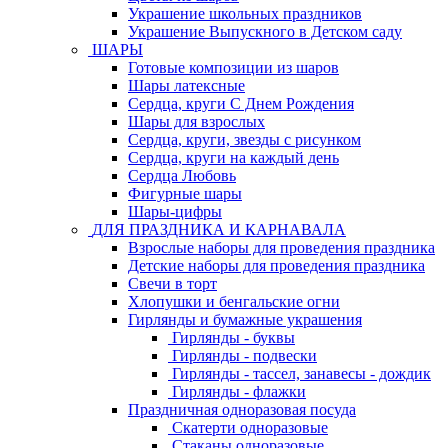
Украшение школьных праздников
Украшение Выпускного в Детском саду
ШАРЫ
Готовые композиции из шаров
Шары латексные
Сердца, круги С Днем Рождения
Шары для взрослых
Сердца, круги, звезды с рисунком
Сердца, круги на каждый день
Сердца Любовь
Фигурные шары
Шары-цифры
ДЛЯ ПРАЗДНИКА И КАРНАВАЛА
Взрослые наборы для проведения праздника
Детские наборы для проведения праздника
Свечи в торт
Хлопушки и бенгальские огни
Гирлянды и бумажные украшения
Гирлянды - буквы
Гирлянды - подвески
Гирлянды - тассел, занавесы - дождик
Гирлянды - флажки
Праздничная одноразовая посуда
Скатерти одноразовые
Стаканы одноразовые