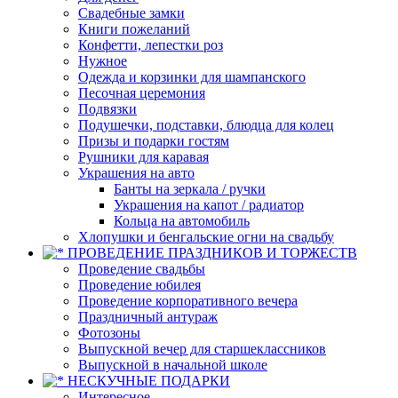
Свадебные замки
Книги пожеланий
Конфетти, лепестки роз
Нужное
Одежда и корзинки для шампанского
Песочная церемония
Подвязки
Подушечки, подставки, блюдца для колец
Призы и подарки гостям
Рушники для каравая
Украшения на авто
Банты на зеркала / ручки
Украшения на капот / радиатор
Кольца на автомобиль
Хлопушки и бенгальские огни на свадьбу
ПРОВЕДЕНИЕ ПРАЗДНИКОВ И ТОРЖЕСТВ
Проведение свадьбы
Проведение юбилея
Проведение корпоративного вечера
Праздничный антураж
Фотозоны
Выпускной вечер для старшеклассников
Выпускной в начальной школе
НЕСКУЧНЫЕ ПОДАРКИ
Интересное