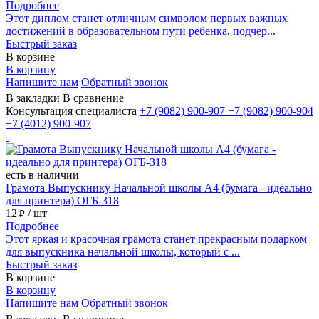
Подробнее
Этот диплом станет отличным символом первых важных
достижений в образовательном пути ребенка, подчер...
Быстрый заказ
В корзине
В корзину
Напишите нам
Обратный звонок
В закладки
В сравнение
Консультация специалиста
+7 (9082)
900-907
+7 (9082)
900-904
+7 (4012)
900-907
есть в наличии
Грамота Выпускнику Начальной школы А4 (бумага - идеально
для принтера) ОГБ-318
12
/ шт
₽
Подробнее
Этот яркая и красочная грамота станет прекрасным подарком
для выпускника начальной школы, который с ...
Быстрый заказ
В корзине
В корзину
Напишите нам
Обратный звонок