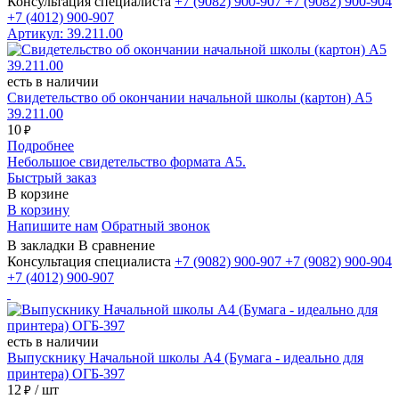
Консультация специалиста
+7 (9082)
900-907
+7 (9082)
900-904
+7 (4012)
900-907
Артикул: 39.211.00
есть в наличии
Свидетельство об окончании начальной школы (картон) А5
39.211.00
10
₽
Подробнее
Небольшое свидетельство формата А5.
Быстрый заказ
В корзине
В корзину
Напишите нам
Обратный звонок
В закладки
В сравнение
Консультация специалиста
+7 (9082)
900-907
+7 (9082)
900-904
+7 (4012)
900-907
есть в наличии
Выпускнику Начальной школы А4 (Бумага - идеально для
принтера) ОГБ-397
12
/ шт
₽