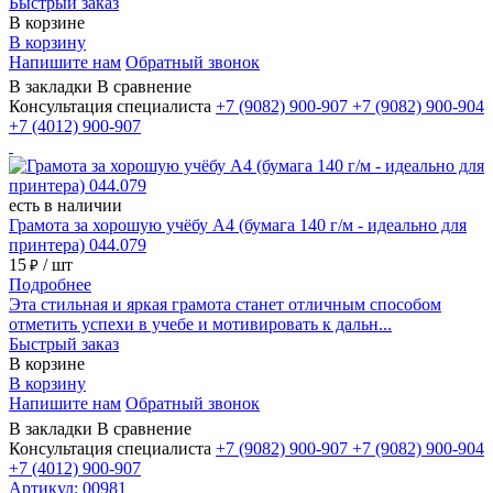
Быстрый заказ
В корзине
В корзину
Напишите нам
Обратный звонок
В закладки
В сравнение
Консультация специалиста
+7 (9082)
900-907
+7 (9082)
900-904
+7 (4012)
900-907
есть в наличии
Грамота за хорошую учёбу А4 (бумага 140 г/м - идеально для
принтера) 044.079
15
/ шт
₽
Подробнее
Эта стильная и яркая грамота станет отличным способом
отметить успехи в учебе и мотивировать к дальн...
Быстрый заказ
В корзине
В корзину
Напишите нам
Обратный звонок
В закладки
В сравнение
Консультация специалиста
+7 (9082)
900-907
+7 (9082)
900-904
+7 (4012)
900-907
Артикул: 00981