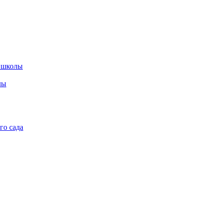
 школы
лы
го сада