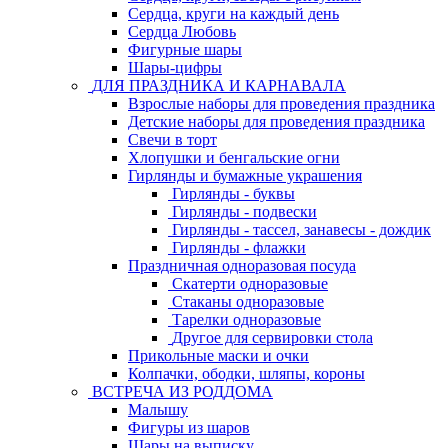
Сердца, круги на каждый день
Сердца Любовь
Фигурные шары
Шары-цифры
ДЛЯ ПРАЗДНИКА И КАРНАВАЛА
Взрослые наборы для проведения праздника
Детские наборы для проведения праздника
Свечи в торт
Хлопушки и бенгальские огни
Гирлянды и бумажные украшения
Гирлянды - буквы
Гирлянды - подвески
Гирлянды - тассел, занавесы - дождик
Гирлянды - флажки
Праздничная одноразовая посуда
Скатерти одноразовые
Стаканы одноразовые
Тарелки одноразовые
Другое для сервировки стола
Прикольные маски и очки
Колпачки, ободки, шляпы, короны
ВСТРЕЧА ИЗ РОДДОМА
Малышу
Фигуры из шаров
Шары на выписку