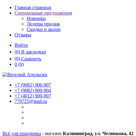
Главная страница
Специальные предложения
Новинки
Лидеры продаж
Скидки и акции
Отзывы
Войти
(0)
В закладках
(0)
Сравнить
0
(0)
+7 (9082)
900-907
+7 (9082)
900-904
+7 (4012)
900-907
779725@mail.ru
Всё для праздника
- магазин
Калининград, ул. Челнокова, 42