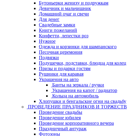
Бутоньерки жениху и подружкам
Девичник и мальчишник
Домашний очаг и свечи
Для денег
Свадебные замки
Книги пожеланий
Конфетти, лепестки роз
Нужное
Одежда и корзинки для шампанского
Песочная церемония
Подвязки
Подушечки, подставки, блюдца для колец
Призы и подарки гостям
Рушники для каравая
Украшения на авто
Банты на зеркала / ручки
Украшения на капот / радиатор
Кольца на автомобиль
Хлопушки и бенгальские огни на свадьбу
ПРОВЕДЕНИЕ ПРАЗДНИКОВ И ТОРЖЕСТВ
Проведение свадьбы
Проведение юбилея
Проведение корпоративного вечера
Праздничный антураж
Фотозоны