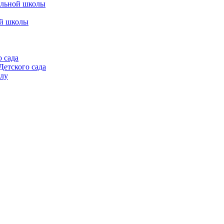
альной школы
ой школы
 сада
етского сада
алу