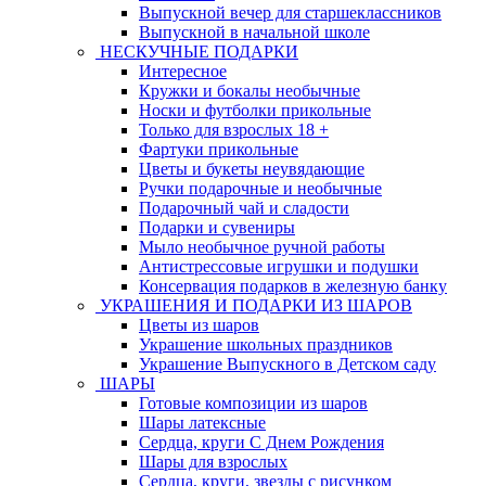
Выпускной вечер для старшеклассников
Выпускной в начальной школе
НЕСКУЧНЫЕ ПОДАРКИ
Интересное
Кружки и бокалы необычные
Носки и футболки прикольные
Только для взрослых 18 +
Фартуки прикольные
Цветы и букеты неувядающие
Ручки подарочные и необычные
Подарочный чай и сладости
Подарки и сувениры
Мыло необычное ручной работы
Антистрессовые игрушки и подушки
Консервация подарков в железную банку
УКРАШЕНИЯ И ПОДАРКИ ИЗ ШАРОВ
Цветы из шаров
Украшение школьных праздников
Украшение Выпускного в Детском саду
ШАРЫ
Готовые композиции из шаров
Шары латексные
Сердца, круги С Днем Рождения
Шары для взрослых
Сердца, круги, звезды с рисунком