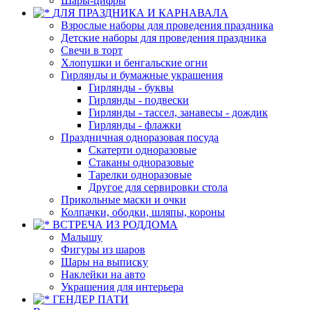
Шары-цифры
ДЛЯ ПРАЗДНИКА И КАРНАВАЛА
Взрослые наборы для проведения праздника
Детские наборы для проведения праздника
Свечи в торт
Хлопушки и бенгальские огни
Гирлянды и бумажные украшения
Гирлянды - буквы
Гирлянды - подвески
Гирлянды - тассел, занавесы - дождик
Гирлянды - флажки
Праздничная одноразовая посуда
Скатерти одноразовые
Стаканы одноразовые
Тарелки одноразовые
Другое для сервировки стола
Прикольные маски и очки
Колпачки, ободки, шляпы, короны
ВСТРЕЧА ИЗ РОДДОМА
Малышу
Фигуры из шаров
Шары на выписку
Наклейки на авто
Украшения для интерьера
ГЕНДЕР ПАТИ