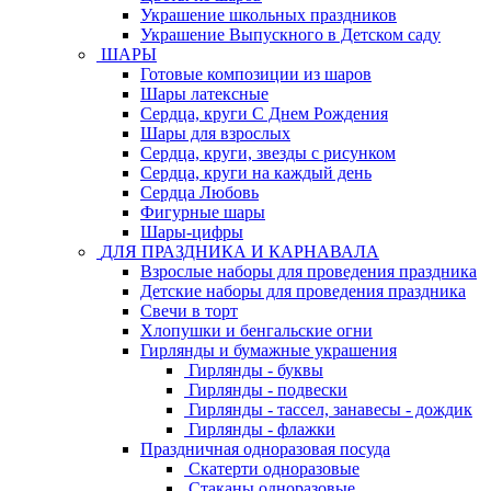
Украшение школьных праздников
Украшение Выпускного в Детском саду
ШАРЫ
Готовые композиции из шаров
Шары латексные
Сердца, круги С Днем Рождения
Шары для взрослых
Сердца, круги, звезды с рисунком
Сердца, круги на каждый день
Сердца Любовь
Фигурные шары
Шары-цифры
ДЛЯ ПРАЗДНИКА И КАРНАВАЛА
Взрослые наборы для проведения праздника
Детские наборы для проведения праздника
Свечи в торт
Хлопушки и бенгальские огни
Гирлянды и бумажные украшения
Гирлянды - буквы
Гирлянды - подвески
Гирлянды - тассел, занавесы - дождик
Гирлянды - флажки
Праздничная одноразовая посуда
Скатерти одноразовые
Стаканы одноразовые