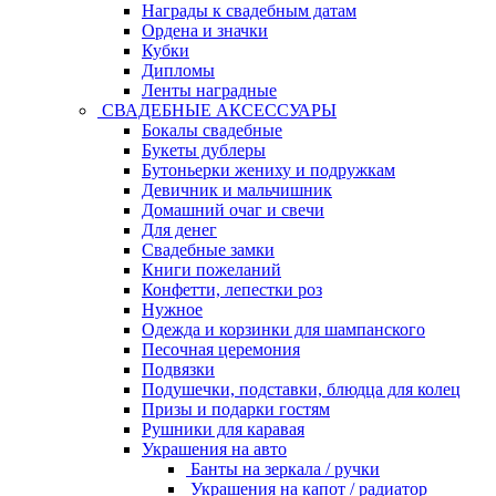
Награды к свадебным датам
Ордена и значки
Кубки
Дипломы
Ленты наградные
СВАДЕБНЫЕ АКСЕССУАРЫ
Бокалы свадебные
Букеты дублеры
Бутоньерки жениху и подружкам
Девичник и мальчишник
Домашний очаг и свечи
Для денег
Свадебные замки
Книги пожеланий
Конфетти, лепестки роз
Нужное
Одежда и корзинки для шампанского
Песочная церемония
Подвязки
Подушечки, подставки, блюдца для колец
Призы и подарки гостям
Рушники для каравая
Украшения на авто
Банты на зеркала / ручки
Украшения на капот / радиатор