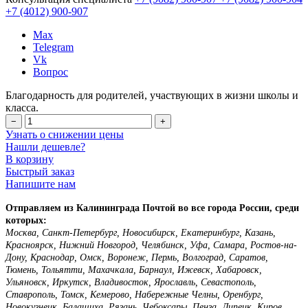
+7 (4012)
900-907
Max
Telegram
Vk
Вопрос
Благодарность для родителей, участвующих в жизни школы и
класса.
−
+
Узнать о снижении цены
Нашли дешевле?
В корзину
Быстрый заказ
Напишите нам
Отправляем из Калининграда Почтой во все города России, среди
которых:
Москва, Санкт-Петербург, Новосибирск, Екатеринбург, Казань,
Красноярск, Нижний Новгород, Челябинск, Уфа, Самара, Ростов-на-
Дону, Краснодар, Омск, Воронеж, Пермь, Волгоград, Саратов,
Тюмень, Тольятти, Махачкала, Барнаул, Ижевск, Хабаровск,
Ульяновск, Иркутск, Владивосток, Ярославль, Севастополь,
Ставрополь, Томск, Кемерово, Набережные Челны, Оренбург,
Новокузнецк, Балашиха, Рязань, Чебоксары, Пенза, Липецк, Киров,