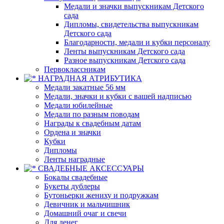
Медали и значки выпускникам Детского
сада
Дипломы, свидетельства выпускникам
Детского сада
Благодарности, медали и кубки персоналу
Ленты выпускникам Детского сада
Разное выпускникам Детского сада
Первоклассникам
НАГРАДНАЯ АТРИБУТИКА
Медали закатные 56 мм
Медали, значки и кубки с вашей надписью
Медали юбилейные
Медали по разным поводам
Награды к свадебным датам
Ордена и значки
Кубки
Дипломы
Ленты наградные
СВАДЕБНЫЕ АКСЕССУАРЫ
Бокалы свадебные
Букеты дублеры
Бутоньерки жениху и подружкам
Девичник и мальчишник
Домашний очаг и свечи
Для денег