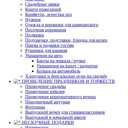
Свадебные замки
Книги пожеланий
Конфетти, лепестки роз
Нужное
Одежда и корзинки для шампанского
Песочная церемония
Подвязки
Подушечки, подставки, блюдца для колец
Призы и подарки гостям
Рушники для каравая
Украшения на авто
Банты на зеркала / ручки
Украшения на капот / радиатор
Кольца на автомобиль
Хлопушки и бенгальские огни на свадьбу
ПРОВЕДЕНИЕ ПРАЗДНИКОВ И ТОРЖЕСТВ
Проведение свадьбы
Проведение юбилея
Проведение корпоративного вечера
Праздничный антураж
Фотозоны
Выпускной вечер для старшеклассников
Выпускной в начальной школе
НЕСКУЧНЫЕ ПОДАРКИ
Интересное