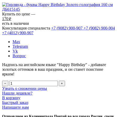
Купить по цене —
170
₽
есть в наличии
Консультация специалиста
+7 (9082)
900-907
+7 (9082)
900-904
+7 (4012)
900-907
Max
Telegram
Vk
Вопрос
Надпись на английском языке "Happy Birthday" - добавьте
золотых оттенков в ваш праздник, и он станет поистине
ярким!
−
+
Узнать о снижении цены
Нашли дешевле?
В корзину
Быстрый заказ
Напишите нам
Отправляем из Калининграда Почтой во все города России, среди