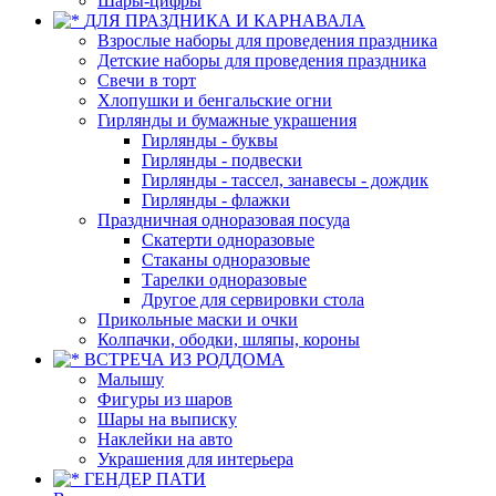
Шары-цифры
ДЛЯ ПРАЗДНИКА И КАРНАВАЛА
Взрослые наборы для проведения праздника
Детские наборы для проведения праздника
Свечи в торт
Хлопушки и бенгальские огни
Гирлянды и бумажные украшения
Гирлянды - буквы
Гирлянды - подвески
Гирлянды - тассел, занавесы - дождик
Гирлянды - флажки
Праздничная одноразовая посуда
Скатерти одноразовые
Стаканы одноразовые
Тарелки одноразовые
Другое для сервировки стола
Прикольные маски и очки
Колпачки, ободки, шляпы, короны
ВСТРЕЧА ИЗ РОДДОМА
Малышу
Фигуры из шаров
Шары на выписку
Наклейки на авто
Украшения для интерьера
ГЕНДЕР ПАТИ