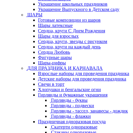
Украшение школьных праздников
Украшение Выпускного в Детском саду
ШАРЫ
Готовые композиции из шаров
Шары латексные
Сердца, круги С Днем Рождения
Шары для взрослых
Сердца, круги, звезды с рисунком
Сердца, круги на каждый день
Сердца Любовь
Фигурные шары
Шары-цифры
ДЛЯ ПРАЗДНИКА И КАРНАВАЛА
Взрослые наборы для проведения праздника
Детские наборы для проведения праздника
Свечи в торт
Хлопушки и бенгальские огни
Гирлянды и бумажные украшения
Гирлянды - буквы
Гирлянды - подвески
Гирлянды - тассел, занавесы - дождик
Гирлянды - флажки
Праздничная одноразовая посуда
Скатерти одноразовые
Стаканы одноразовые