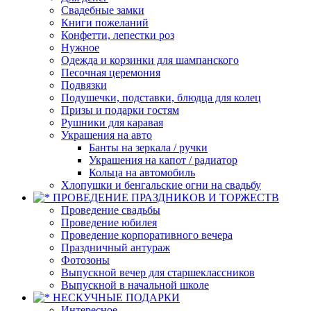
Свадебные замки
Книги пожеланий
Конфетти, лепестки роз
Нужное
Одежда и корзинки для шампанского
Песочная церемония
Подвязки
Подушечки, подставки, блюдца для колец
Призы и подарки гостям
Рушники для каравая
Украшения на авто
Банты на зеркала / ручки
Украшения на капот / радиатор
Кольца на автомобиль
Хлопушки и бенгальские огни на свадьбу
ПРОВЕДЕНИЕ ПРАЗДНИКОВ И ТОРЖЕСТВ
Проведение свадьбы
Проведение юбилея
Проведение корпоративного вечера
Праздничный антураж
Фотозоны
Выпускной вечер для старшеклассников
Выпускной в начальной школе
НЕСКУЧНЫЕ ПОДАРКИ
Интересное