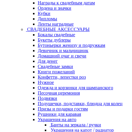
Награды к свадебным датам
Ордена и значки
Кубки
Дипломы
Ленты наградные
СВАДЕБНЫЕ АКСЕССУАРЫ
Бокалы свадебные
Букеты дублеры
Бутоньерки жениху и подружкам
Девичник и мальчишник
Домашний очаг и свечи
Для денег
Свадебные замки
Книги пожеланий
Конфетти, лепестки роз
Нужное
Одежда и корзинки для шампанского
Песочная церемония
Подвязки
Подушечки, подставки, блюдца для колец
Призы и подарки гостям
Рушники для каравая
Украшения на авто
Банты на зеркала / ручки
Украшения на капот / радиатор