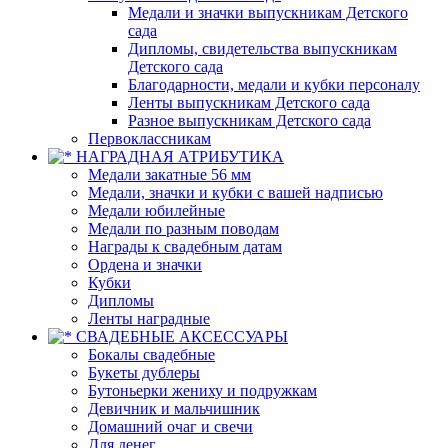
Медали и значки выпускникам Детского
сада
Дипломы, свидетельства выпускникам
Детского сада
Благодарности, медали и кубки персоналу
Ленты выпускникам Детского сада
Разное выпускникам Детского сада
Первоклассникам
НАГРАДНАЯ АТРИБУТИКА
Медали закатные 56 мм
Медали, значки и кубки с вашей надписью
Медали юбилейные
Медали по разным поводам
Награды к свадебным датам
Ордена и значки
Кубки
Дипломы
Ленты наградные
СВАДЕБНЫЕ АКСЕССУАРЫ
Бокалы свадебные
Букеты дублеры
Бутоньерки жениху и подружкам
Девичник и мальчишник
Домашний очаг и свечи
Для денег