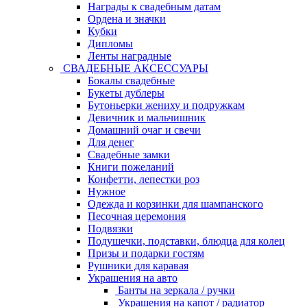
Награды к свадебным датам
Ордена и значки
Кубки
Дипломы
Ленты наградные
СВАДЕБНЫЕ АКСЕССУАРЫ
Бокалы свадебные
Букеты дублеры
Бутоньерки жениху и подружкам
Девичник и мальчишник
Домашний очаг и свечи
Для денег
Свадебные замки
Книги пожеланий
Конфетти, лепестки роз
Нужное
Одежда и корзинки для шампанского
Песочная церемония
Подвязки
Подушечки, подставки, блюдца для колец
Призы и подарки гостям
Рушники для каравая
Украшения на авто
Банты на зеркала / ручки
Украшения на капот / радиатор