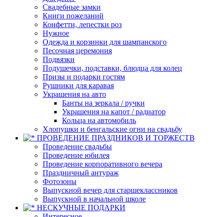
Свадебные замки
Книги пожеланий
Конфетти, лепестки роз
Нужное
Одежда и корзинки для шампанского
Песочная церемония
Подвязки
Подушечки, подставки, блюдца для колец
Призы и подарки гостям
Рушники для каравая
Украшения на авто
Банты на зеркала / ручки
Украшения на капот / радиатор
Кольца на автомобиль
Хлопушки и бенгальские огни на свадьбу
ПРОВЕДЕНИЕ ПРАЗДНИКОВ И ТОРЖЕСТВ
Проведение свадьбы
Проведение юбилея
Проведение корпоративного вечера
Праздничный антураж
Фотозоны
Выпускной вечер для старшеклассников
Выпускной в начальной школе
НЕСКУЧНЫЕ ПОДАРКИ
Интересное