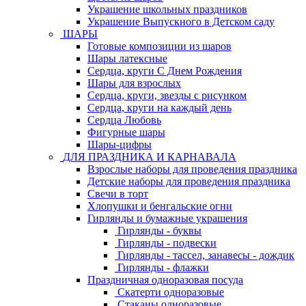
Украшение школьных праздников
Украшение Выпускного в Детском саду
ШАРЫ
Готовые композиции из шаров
Шары латексные
Сердца, круги С Днем Рождения
Шары для взрослых
Сердца, круги, звезды с рисунком
Сердца, круги на каждый день
Сердца Любовь
Фигурные шары
Шары-цифры
ДЛЯ ПРАЗДНИКА И КАРНАВАЛА
Взрослые наборы для проведения праздника
Детские наборы для проведения праздника
Свечи в торт
Хлопушки и бенгальские огни
Гирлянды и бумажные украшения
Гирлянды - буквы
Гирлянды - подвески
Гирлянды - тассел, занавесы - дождик
Гирлянды - флажки
Праздничная одноразовая посуда
Скатерти одноразовые
Стаканы одноразовые