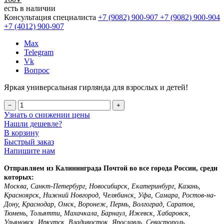
есть в наличии
Консультация специалиста
+7 (9082)
900-907
+7 (9082)
900-904
+7 (4012)
900-907
Max
Telegram
Vk
Вопрос
Яркая универсальная гирлянда для взрослых и детей!
−
+
Узнать о снижении цены
Нашли дешевле?
В корзину
Быстрый заказ
Напишите нам
Отправляем из Калининграда Почтой во все города России, среди
которых:
Москва, Санкт-Петербург, Новосибирск, Екатеринбург, Казань,
Красноярск, Нижний Новгород, Челябинск, Уфа, Самара, Ростов-на-
Дону, Краснодар, Омск, Воронеж, Пермь, Волгоград, Саратов,
Тюмень, Тольятти, Махачкала, Барнаул, Ижевск, Хабаровск,
Ульяновск, Иркутск, Владивосток, Ярославль, Севастополь,