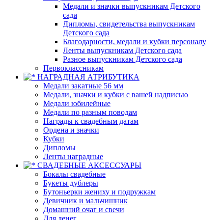
Медали и значки выпускникам Детского
сада
Дипломы, свидетельства выпускникам
Детского сада
Благодарности, медали и кубки персоналу
Ленты выпускникам Детского сада
Разное выпускникам Детского сада
Первоклассникам
НАГРАДНАЯ АТРИБУТИКА
Медали закатные 56 мм
Медали, значки и кубки с вашей надписью
Медали юбилейные
Медали по разным поводам
Награды к свадебным датам
Ордена и значки
Кубки
Дипломы
Ленты наградные
СВАДЕБНЫЕ АКСЕССУАРЫ
Бокалы свадебные
Букеты дублеры
Бутоньерки жениху и подружкам
Девичник и мальчишник
Домашний очаг и свечи
Для денег