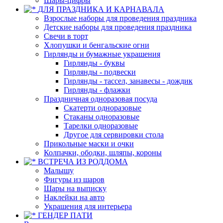
Шары-цифры
ДЛЯ ПРАЗДНИКА И КАРНАВАЛА
Взрослые наборы для проведения праздника
Детские наборы для проведения праздника
Свечи в торт
Хлопушки и бенгальские огни
Гирлянды и бумажные украшения
Гирлянды - буквы
Гирлянды - подвески
Гирлянды - тассел, занавесы - дождик
Гирлянды - флажки
Праздничная одноразовая посуда
Скатерти одноразовые
Стаканы одноразовые
Тарелки одноразовые
Другое для сервировки стола
Прикольные маски и очки
Колпачки, ободки, шляпы, короны
ВСТРЕЧА ИЗ РОДДОМА
Малышу
Фигуры из шаров
Шары на выписку
Наклейки на авто
Украшения для интерьера
ГЕНДЕР ПАТИ