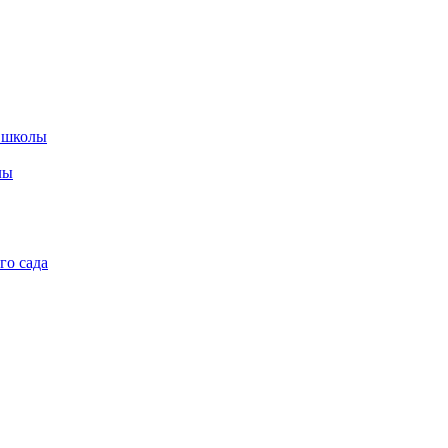
 школы
лы
го сада