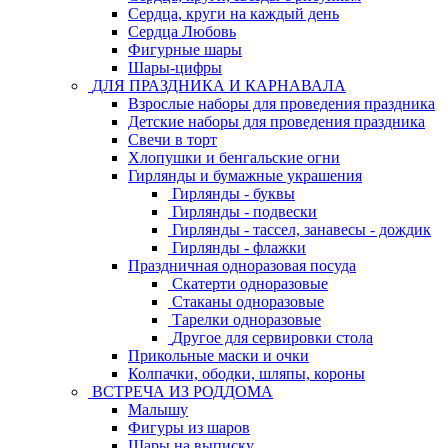
Сердца, круги на каждый день
Сердца Любовь
Фигурные шары
Шары-цифры
ДЛЯ ПРАЗДНИКА И КАРНАВАЛА
Взрослые наборы для проведения праздника
Детские наборы для проведения праздника
Свечи в торт
Хлопушки и бенгальские огни
Гирлянды и бумажные украшения
Гирлянды - буквы
Гирлянды - подвески
Гирлянды - тассел, занавесы - дождик
Гирлянды - флажки
Праздничная одноразовая посуда
Скатерти одноразовые
Стаканы одноразовые
Тарелки одноразовые
Другое для сервировки стола
Прикольные маски и очки
Колпачки, ободки, шляпы, короны
ВСТРЕЧА ИЗ РОДДОМА
Малышу
Фигуры из шаров
Шары на выписку