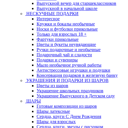
Выпускной вечер для старшеклассников
Выпускной в начальной школе
НЕСКУЧНЫЕ ПОДАРКИ
Интересное
Кружки и бокалы необычные
Носки и футболки прикольные
Только для взрослых 18 +
Фартуки прикольные
Цветы и букеты неувядающие
Ручки подарочные и необычные
Подарочный чай и сладости
Подарки и сувениры
Мыло необычное ручной работы
Антистрессовые игрушки и подушки
Консервация подарков в железную банку
УКРАШЕНИЯ И ПОДАРКИ ИЗ ШАРОВ
Цветы из шаров
Украшение школьных праздников
Украшение Выпускного в Детском саду
ШАРЫ
Готовые композиции из шаров
Шары латексные
Сердца, круги С Днем Рождения
Шары для взрослых
Сердца, круги, звезды с рисунком