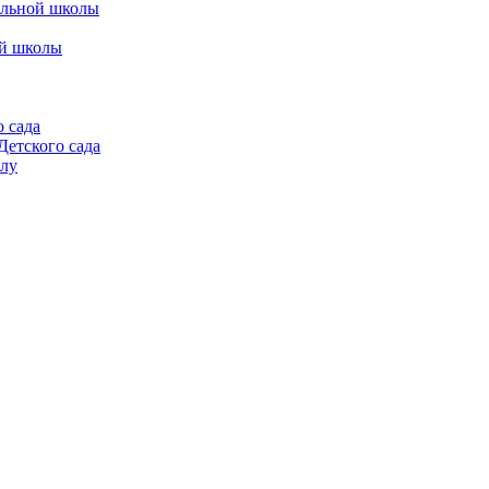
альной школы
ой школы
 сада
етского сада
алу