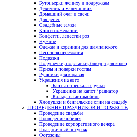
Бутоньерки жениху и подружкам
Девичник и мальчишник
Домашний очаг и свечи
Для денег
Свадебные замки
Книги пожеланий
Конфетти, лепестки роз
Нужное
Одежда и корзинки для шампанского
Песочная церемония
Подвязки
Подушечки, подставки, блюдца для колец
Призы и подарки гостям
Рушники для каравая
Украшения на авто
Банты на зеркала / ручки
Украшения на капот / радиатор
Кольца на автомобиль
Хлопушки и бенгальские огни на свадьбу
ПРОВЕДЕНИЕ ПРАЗДНИКОВ И ТОРЖЕСТВ
Проведение свадьбы
Проведение юбилея
Проведение корпоративного вечера
Праздничный антураж
Фотозоны