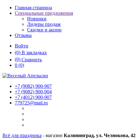
Главная страница
Специальные предложения
Новинки
Лидеры продаж
Скидки и акции
Отзывы
Войти
(0)
В закладках
(0)
Сравнить
0
(0)
+7 (9082)
900-907
+7 (9082)
900-904
+7 (4012)
900-907
779725@mail.ru
Всё для праздника
- магазин
Калининград, ул. Челнокова, 42