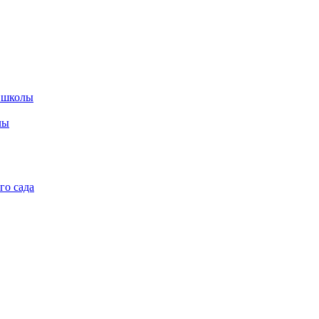
 школы
лы
го сада