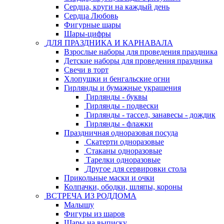
Сердца, круги на каждый день
Сердца Любовь
Фигурные шары
Шары-цифры
ДЛЯ ПРАЗДНИКА И КАРНАВАЛА
Взрослые наборы для проведения праздника
Детские наборы для проведения праздника
Свечи в торт
Хлопушки и бенгальские огни
Гирлянды и бумажные украшения
Гирлянды - буквы
Гирлянды - подвески
Гирлянды - тассел, занавесы - дождик
Гирлянды - флажки
Праздничная одноразовая посуда
Скатерти одноразовые
Стаканы одноразовые
Тарелки одноразовые
Другое для сервировки стола
Прикольные маски и очки
Колпачки, ободки, шляпы, короны
ВСТРЕЧА ИЗ РОДДОМА
Малышу
Фигуры из шаров
Шары на выписку