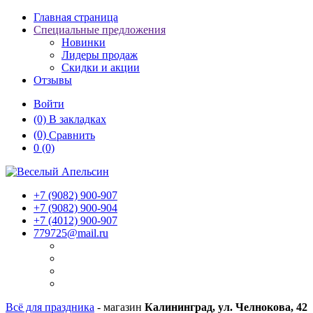
Главная страница
Специальные предложения
Новинки
Лидеры продаж
Скидки и акции
Отзывы
Войти
(0)
В закладках
(0)
Сравнить
0
(0)
+7 (9082)
900-907
+7 (9082)
900-904
+7 (4012)
900-907
779725@mail.ru
Всё для праздника
- магазин
Калининград, ул. Челнокова, 42