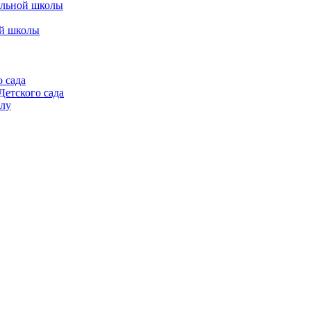
альной школы
ой школы
 сада
етского сада
алу