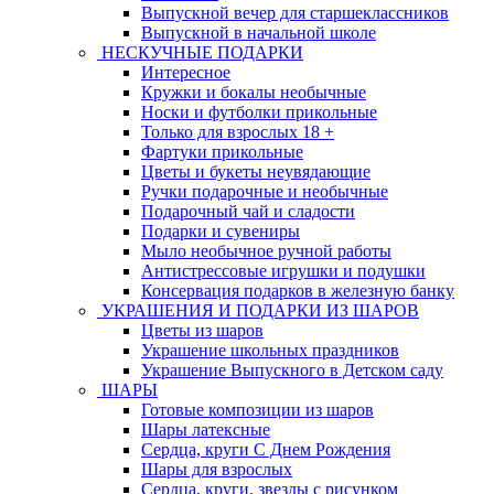
Выпускной вечер для старшеклассников
Выпускной в начальной школе
НЕСКУЧНЫЕ ПОДАРКИ
Интересное
Кружки и бокалы необычные
Носки и футболки прикольные
Только для взрослых 18 +
Фартуки прикольные
Цветы и букеты неувядающие
Ручки подарочные и необычные
Подарочный чай и сладости
Подарки и сувениры
Мыло необычное ручной работы
Антистрессовые игрушки и подушки
Консервация подарков в железную банку
УКРАШЕНИЯ И ПОДАРКИ ИЗ ШАРОВ
Цветы из шаров
Украшение школьных праздников
Украшение Выпускного в Детском саду
ШАРЫ
Готовые композиции из шаров
Шары латексные
Сердца, круги С Днем Рождения
Шары для взрослых
Сердца, круги, звезды с рисунком