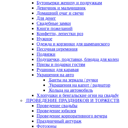
Бутоньерки жениху и подружкам
Девичник и мальчишник
Домашний очаг и свечи
Для денег
Свадебные замки
Книги пожеланий
Конфетти, лепестки роз
Нужное
Одежда и корзинки для шампанского
Песочная церемония
Подвязки
Подушечки, подставки, блюдца для колец
Призы и подарки гостям
Рушники для каравая
Украшения на авто
Банты на зеркала / ручки
Украшения на капот / радиатор
Кольца на автомобиль
Хлопушки и бенгальские огни на свадьбу
ПРОВЕДЕНИЕ ПРАЗДНИКОВ И ТОРЖЕСТВ
Проведение свадьбы
Проведение юбилея
Проведение корпоративного вечера
Праздничный антураж
Фотозоны