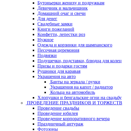
Бутоньерки жениху и подружкам
Девичник и мальчишник
Домашний очаг и свечи
Для денег
Свадебные замки
Книги пожеланий
Конфетти, лепестки роз
Нужное
Одежда и корзинки для шампанского
Песочная церемония
Подвязки
Подушечки, подставки, блюдца для колец
Призы и подарки гостям
Рушники для каравая
Украшения на авто
Банты на зеркала / ручки
Украшения на капот / радиатор
Кольца на автомобиль
Хлопушки и бенгальские огни на свадьбу
ПРОВЕДЕНИЕ ПРАЗДНИКОВ И ТОРЖЕСТВ
Проведение свадьбы
Проведение юбилея
Проведение корпоративного вечера
Праздничный антураж
Фотозоны