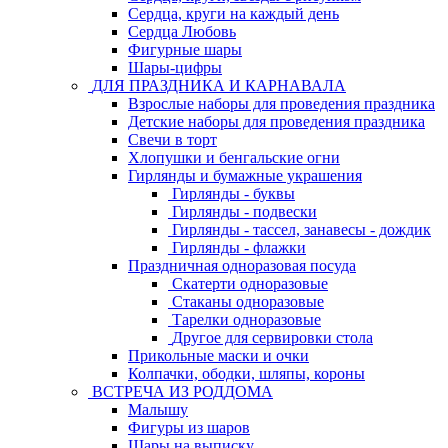
Сердца, круги на каждый день
Сердца Любовь
Фигурные шары
Шары-цифры
ДЛЯ ПРАЗДНИКА И КАРНАВАЛА
Взрослые наборы для проведения праздника
Детские наборы для проведения праздника
Свечи в торт
Хлопушки и бенгальские огни
Гирлянды и бумажные украшения
Гирлянды - буквы
Гирлянды - подвески
Гирлянды - тассел, занавесы - дождик
Гирлянды - флажки
Праздничная одноразовая посуда
Скатерти одноразовые
Стаканы одноразовые
Тарелки одноразовые
Другое для сервировки стола
Прикольные маски и очки
Колпачки, ободки, шляпы, короны
ВСТРЕЧА ИЗ РОДДОМА
Малышу
Фигуры из шаров
Шары на выписку