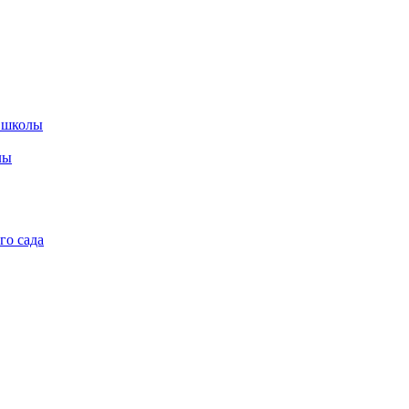
 школы
лы
го сада