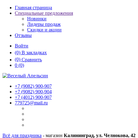
Главная страница
Специальные предложения
Новинки
Лидеры продаж
Скидки и акции
Отзывы
Войти
(0)
В закладках
(0)
Сравнить
0
(0)
+7 (9082)
900-907
+7 (9082)
900-904
+7 (4012)
900-907
779725@mail.ru
Всё для праздника
- магазин
Калининград, ул. Челнокова, 42