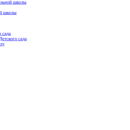
альной школы
ой школы
 сада
етского сада
алу