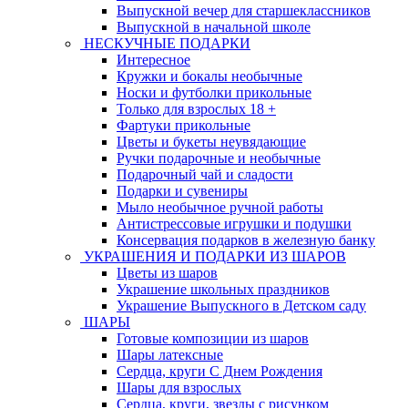
Выпускной вечер для старшеклассников
Выпускной в начальной школе
НЕСКУЧНЫЕ ПОДАРКИ
Интересное
Кружки и бокалы необычные
Носки и футболки прикольные
Только для взрослых 18 +
Фартуки прикольные
Цветы и букеты неувядающие
Ручки подарочные и необычные
Подарочный чай и сладости
Подарки и сувениры
Мыло необычное ручной работы
Антистрессовые игрушки и подушки
Консервация подарков в железную банку
УКРАШЕНИЯ И ПОДАРКИ ИЗ ШАРОВ
Цветы из шаров
Украшение школьных праздников
Украшение Выпускного в Детском саду
ШАРЫ
Готовые композиции из шаров
Шары латексные
Сердца, круги С Днем Рождения
Шары для взрослых
Сердца, круги, звезды с рисунком