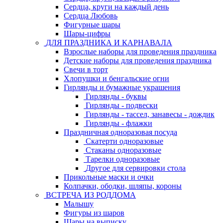
Сердца, круги на каждый день
Сердца Любовь
Фигурные шары
Шары-цифры
ДЛЯ ПРАЗДНИКА И КАРНАВАЛА
Взрослые наборы для проведения праздника
Детские наборы для проведения праздника
Свечи в торт
Хлопушки и бенгальские огни
Гирлянды и бумажные украшения
Гирлянды - буквы
Гирлянды - подвески
Гирлянды - тассел, занавесы - дождик
Гирлянды - флажки
Праздничная одноразовая посуда
Скатерти одноразовые
Стаканы одноразовые
Тарелки одноразовые
Другое для сервировки стола
Прикольные маски и очки
Колпачки, ободки, шляпы, короны
ВСТРЕЧА ИЗ РОДДОМА
Малышу
Фигуры из шаров
Шары на выписку