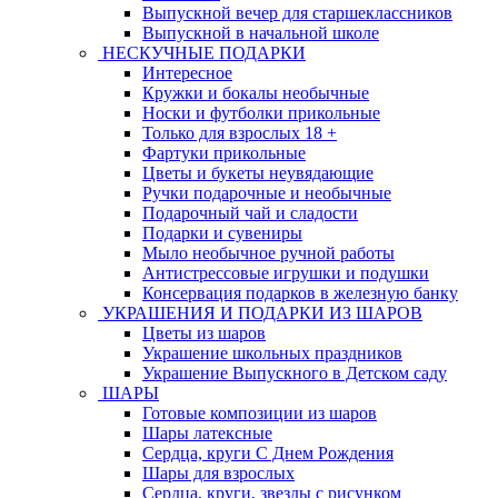
Выпускной вечер для старшеклассников
Выпускной в начальной школе
НЕСКУЧНЫЕ ПОДАРКИ
Интересное
Кружки и бокалы необычные
Носки и футболки прикольные
Только для взрослых 18 +
Фартуки прикольные
Цветы и букеты неувядающие
Ручки подарочные и необычные
Подарочный чай и сладости
Подарки и сувениры
Мыло необычное ручной работы
Антистрессовые игрушки и подушки
Консервация подарков в железную банку
УКРАШЕНИЯ И ПОДАРКИ ИЗ ШАРОВ
Цветы из шаров
Украшение школьных праздников
Украшение Выпускного в Детском саду
ШАРЫ
Готовые композиции из шаров
Шары латексные
Сердца, круги С Днем Рождения
Шары для взрослых
Сердца, круги, звезды с рисунком