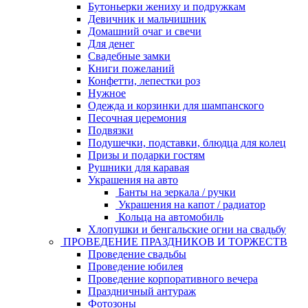
Бутоньерки жениху и подружкам
Девичник и мальчишник
Домашний очаг и свечи
Для денег
Свадебные замки
Книги пожеланий
Конфетти, лепестки роз
Нужное
Одежда и корзинки для шампанского
Песочная церемония
Подвязки
Подушечки, подставки, блюдца для колец
Призы и подарки гостям
Рушники для каравая
Украшения на авто
Банты на зеркала / ручки
Украшения на капот / радиатор
Кольца на автомобиль
Хлопушки и бенгальские огни на свадьбу
ПРОВЕДЕНИЕ ПРАЗДНИКОВ И ТОРЖЕСТВ
Проведение свадьбы
Проведение юбилея
Проведение корпоративного вечера
Праздничный антураж
Фотозоны