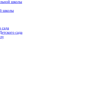
альной школы
ой школы
 сада
етского сада
алу