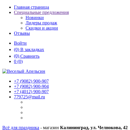
Главная страница
Специальные предложения
Новинки
Лидеры продаж
Скидки и акции
Отзывы
Войти
(0)
В закладках
(0)
Сравнить
0
(0)
+7 (9082)
900-907
+7 (9082)
900-904
+7 (4012)
900-907
779725@mail.ru
Всё для праздника
- магазин
Калининград, ул. Челнокова, 42