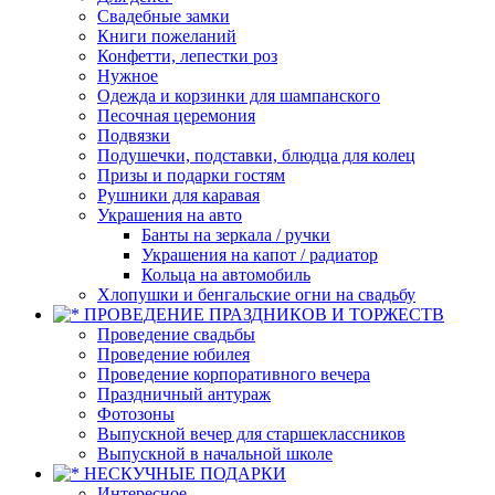
Свадебные замки
Книги пожеланий
Конфетти, лепестки роз
Нужное
Одежда и корзинки для шампанского
Песочная церемония
Подвязки
Подушечки, подставки, блюдца для колец
Призы и подарки гостям
Рушники для каравая
Украшения на авто
Банты на зеркала / ручки
Украшения на капот / радиатор
Кольца на автомобиль
Хлопушки и бенгальские огни на свадьбу
ПРОВЕДЕНИЕ ПРАЗДНИКОВ И ТОРЖЕСТВ
Проведение свадьбы
Проведение юбилея
Проведение корпоративного вечера
Праздничный антураж
Фотозоны
Выпускной вечер для старшеклассников
Выпускной в начальной школе
НЕСКУЧНЫЕ ПОДАРКИ
Интересное