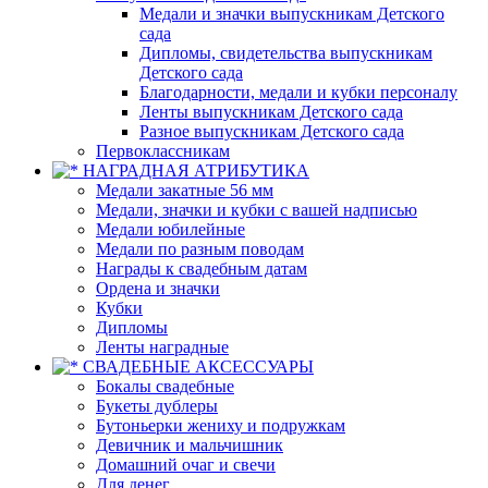
Медали и значки выпускникам Детского
сада
Дипломы, свидетельства выпускникам
Детского сада
Благодарности, медали и кубки персоналу
Ленты выпускникам Детского сада
Разное выпускникам Детского сада
Первоклассникам
НАГРАДНАЯ АТРИБУТИКА
Медали закатные 56 мм
Медали, значки и кубки с вашей надписью
Медали юбилейные
Медали по разным поводам
Награды к свадебным датам
Ордена и значки
Кубки
Дипломы
Ленты наградные
СВАДЕБНЫЕ АКСЕССУАРЫ
Бокалы свадебные
Букеты дублеры
Бутоньерки жениху и подружкам
Девичник и мальчишник
Домашний очаг и свечи
Для денег