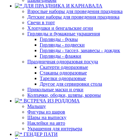
Шары-цифры
ДЛЯ ПРАЗДНИКА И КАРНАВАЛА
Взрослые наборы для проведения праздника
Детские наборы для проведения праздника
Свечи в торт
Хлопушки и бенгальские огни
Гирлянды и бумажные украшения
Гирлянды - буквы
Гирлянды - подвески
Гирлянды - тассел, занавесы - дождик
Гирлянды - флажки
Праздничная одноразовая посуда
Скатерти одноразовые
Стаканы одноразовые
Тарелки одноразовые
Другое для сервировки стола
Прикольные маски и очки
Колпачки, ободки, шляпы, короны
ВСТРЕЧА ИЗ РОДДОМА
Малышу
Фигуры из шаров
Шары на выписку
Наклейки на авто
Украшения для интерьера
ГЕНДЕР ПАТИ