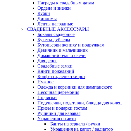
Награды к свадебным датам
Ордена и значки
Кубки
Дипломы
Ленты наградные
СВАДЕБНЫЕ АКСЕССУАРЫ
Бокалы свадебные
Букеты дублеры
Бутоньерки жениху и подружкам
Девичник и мальчишник
Домашний очаг и свечи
Для денег
Свадебные замки
Книги пожеланий
Конфетти, лепестки роз
Нужное
Одежда и корзинки для шампанского
Песочная церемония
Подвязки
Подушечки, подставки, блюдца для колец
Призы и подарки гостям
Рушники для каравая
Украшения на авто
Банты на зеркала / ручки
Украшения на капот / радиатор