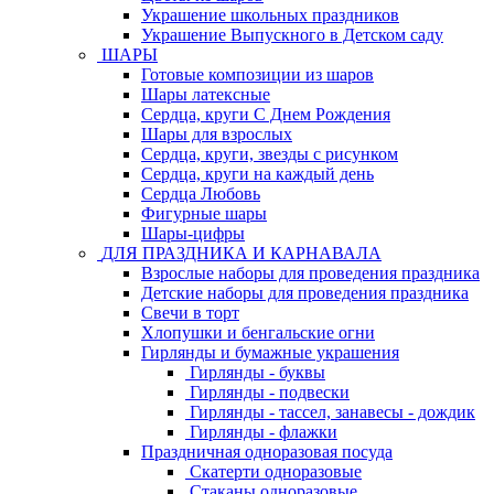
Украшение школьных праздников
Украшение Выпускного в Детском саду
ШАРЫ
Готовые композиции из шаров
Шары латексные
Сердца, круги С Днем Рождения
Шары для взрослых
Сердца, круги, звезды с рисунком
Сердца, круги на каждый день
Сердца Любовь
Фигурные шары
Шары-цифры
ДЛЯ ПРАЗДНИКА И КАРНАВАЛА
Взрослые наборы для проведения праздника
Детские наборы для проведения праздника
Свечи в торт
Хлопушки и бенгальские огни
Гирлянды и бумажные украшения
Гирлянды - буквы
Гирлянды - подвески
Гирлянды - тассел, занавесы - дождик
Гирлянды - флажки
Праздничная одноразовая посуда
Скатерти одноразовые
Стаканы одноразовые