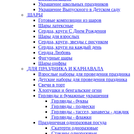
Украшение школьных праздников
Украшение Выпускного в Детском саду
ШАРЫ
Готовые композиции из шаров
Шары латексные
Сердца, круги С Днем Рождения
Шары для взрослых
Сердца, круги, звезды с рисунком
Сердца, круги на каждый день
Сердца Любовь
Фигурные шары
Шары-цифры
ДЛЯ ПРАЗДНИКА И КАРНАВАЛА
Взрослые наборы для проведения праздника
Детские наборы для проведения праздника
Свечи в торт
Хлопушки и бенгальские огни
Гирлянды и бумажные украшения
Гирлянды - буквы
Гирлянды - подвески
Гирлянды - тассел, занавесы - дождик
Гирлянды - флажки
Праздничная одноразовая посуда
Скатерти одноразовые
Стаканы одноразовые