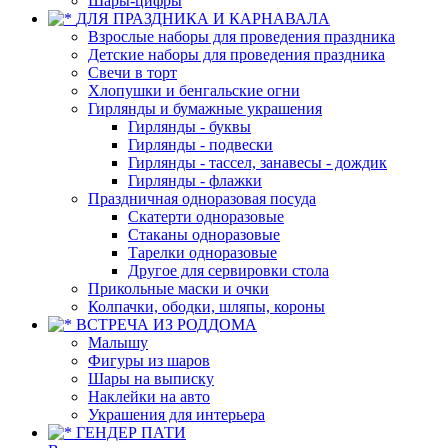
Шары-цифры
ДЛЯ ПРАЗДНИКА И КАРНАВАЛА
Взрослые наборы для проведения праздника
Детские наборы для проведения праздника
Свечи в торт
Хлопушки и бенгальские огни
Гирлянды и бумажные украшения
Гирлянды - буквы
Гирлянды - подвески
Гирлянды - тассел, занавесы - дождик
Гирлянды - флажки
Праздничная одноразовая посуда
Скатерти одноразовые
Стаканы одноразовые
Тарелки одноразовые
Другое для сервировки стола
Прикольные маски и очки
Колпачки, ободки, шляпы, короны
ВСТРЕЧА ИЗ РОДДОМА
Малышу
Фигуры из шаров
Шары на выписку
Наклейки на авто
Украшения для интерьера
ГЕНДЕР ПАТИ