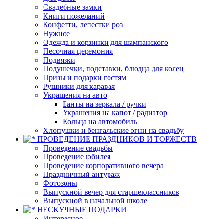
Свадебные замки
Книги пожеланий
Конфетти, лепестки роз
Нужное
Одежда и корзинки для шампанского
Песочная церемония
Подвязки
Подушечки, подставки, блюдца для колец
Призы и подарки гостям
Рушники для каравая
Украшения на авто
Банты на зеркала / ручки
Украшения на капот / радиатор
Кольца на автомобиль
Хлопушки и бенгальские огни на свадьбу
ПРОВЕДЕНИЕ ПРАЗДНИКОВ И ТОРЖЕСТВ
Проведение свадьбы
Проведение юбилея
Проведение корпоративного вечера
Праздничный антураж
Фотозоны
Выпускной вечер для старшеклассников
Выпускной в начальной школе
НЕСКУЧНЫЕ ПОДАРКИ
Интересное