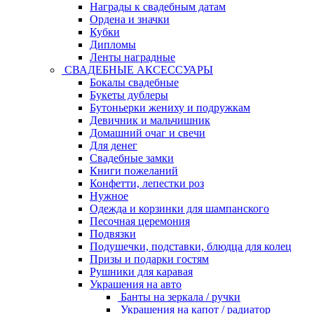
Награды к свадебным датам
Ордена и значки
Кубки
Дипломы
Ленты наградные
СВАДЕБНЫЕ АКСЕССУАРЫ
Бокалы свадебные
Букеты дублеры
Бутоньерки жениху и подружкам
Девичник и мальчишник
Домашний очаг и свечи
Для денег
Свадебные замки
Книги пожеланий
Конфетти, лепестки роз
Нужное
Одежда и корзинки для шампанского
Песочная церемония
Подвязки
Подушечки, подставки, блюдца для колец
Призы и подарки гостям
Рушники для каравая
Украшения на авто
Банты на зеркала / ручки
Украшения на капот / радиатор