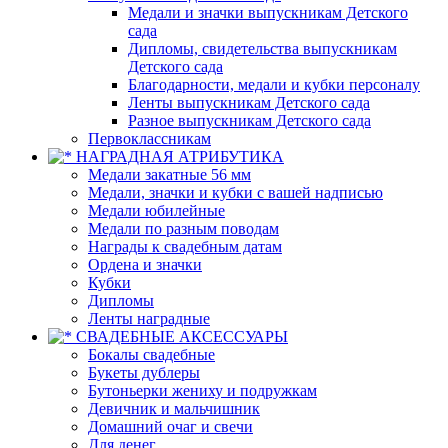
Медали и значки выпускникам Детского
сада
Дипломы, свидетельства выпускникам
Детского сада
Благодарности, медали и кубки персоналу
Ленты выпускникам Детского сада
Разное выпускникам Детского сада
Первоклассникам
НАГРАДНАЯ АТРИБУТИКА
Медали закатные 56 мм
Медали, значки и кубки с вашей надписью
Медали юбилейные
Медали по разным поводам
Награды к свадебным датам
Ордена и значки
Кубки
Дипломы
Ленты наградные
СВАДЕБНЫЕ АКСЕССУАРЫ
Бокалы свадебные
Букеты дублеры
Бутоньерки жениху и подружкам
Девичник и мальчишник
Домашний очаг и свечи
Для денег