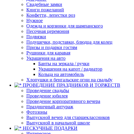
Свадебные замки
Книги пожеланий
Конфетти, лепестки роз
Нужное
Одежда и корзинки для шампанского
Песочная церемония
Подвязки
Подушечки, подставки, блюдца для колец
Призы и подарки гостям
Рушники для каравая
Украшения на авто
Банты на зеркала / ручки
Украшения на капот / радиатор
Кольца на автомобиль
Хлопушки и бенгальские огни на свадьбу
ПРОВЕДЕНИЕ ПРАЗДНИКОВ И ТОРЖЕСТВ
Проведение свадьбы
Проведение юбилея
Проведение корпоративного вечера
Праздничный антураж
Фотозоны
Выпускной вечер для старшеклассников
Выпускной в начальной школе
НЕСКУЧНЫЕ ПОДАРКИ
Интересное