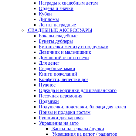
Награды к свадебным датам
Ордена и значки
Кубки
Дипломы
Ленты наградные
СВАДЕБНЫЕ АКСЕССУАРЫ
Бокалы свадебные
Букеты дублеры
Бутоньерки жениху и подружкам
Девичник и мальчишник
Домашний очаг и свечи
Для денег
Свадебные замки
Книги пожеланий
Конфетти, лепестки роз
Нужное
Одежда и корзинки для шампанского
Песочная церемония
Подвязки
Подушечки, подставки, блюдца для колец
Призы и подарки гостям
Рушники для каравая
Украшения на авто
Банты на зеркала / ручки
Украшения на капот / радиатор