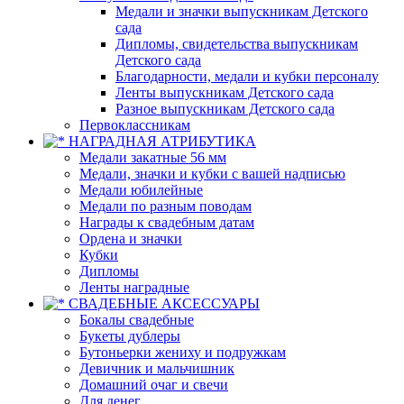
Медали и значки выпускникам Детского
сада
Дипломы, свидетельства выпускникам
Детского сада
Благодарности, медали и кубки персоналу
Ленты выпускникам Детского сада
Разное выпускникам Детского сада
Первоклассникам
НАГРАДНАЯ АТРИБУТИКА
Медали закатные 56 мм
Медали, значки и кубки с вашей надписью
Медали юбилейные
Медали по разным поводам
Награды к свадебным датам
Ордена и значки
Кубки
Дипломы
Ленты наградные
СВАДЕБНЫЕ АКСЕССУАРЫ
Бокалы свадебные
Букеты дублеры
Бутоньерки жениху и подружкам
Девичник и мальчишник
Домашний очаг и свечи
Для денег