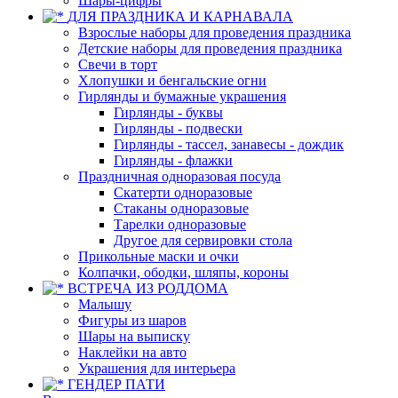
Шары-цифры
ДЛЯ ПРАЗДНИКА И КАРНАВАЛА
Взрослые наборы для проведения праздника
Детские наборы для проведения праздника
Свечи в торт
Хлопушки и бенгальские огни
Гирлянды и бумажные украшения
Гирлянды - буквы
Гирлянды - подвески
Гирлянды - тассел, занавесы - дождик
Гирлянды - флажки
Праздничная одноразовая посуда
Скатерти одноразовые
Стаканы одноразовые
Тарелки одноразовые
Другое для сервировки стола
Прикольные маски и очки
Колпачки, ободки, шляпы, короны
ВСТРЕЧА ИЗ РОДДОМА
Малышу
Фигуры из шаров
Шары на выписку
Наклейки на авто
Украшения для интерьера
ГЕНДЕР ПАТИ