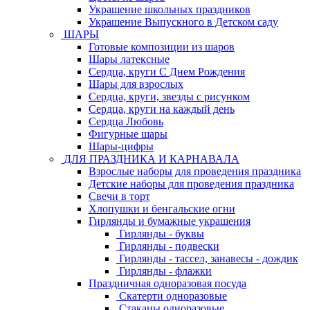
Украшение школьных праздников
Украшение Выпускного в Детском саду
ШАРЫ
Готовые композиции из шаров
Шары латексные
Сердца, круги С Днем Рождения
Шары для взрослых
Сердца, круги, звезды с рисунком
Сердца, круги на каждый день
Сердца Любовь
Фигурные шары
Шары-цифры
ДЛЯ ПРАЗДНИКА И КАРНАВАЛА
Взрослые наборы для проведения праздника
Детские наборы для проведения праздника
Свечи в торт
Хлопушки и бенгальские огни
Гирлянды и бумажные украшения
Гирлянды - буквы
Гирлянды - подвески
Гирлянды - тассел, занавесы - дождик
Гирлянды - флажки
Праздничная одноразовая посуда
Скатерти одноразовые
Стаканы одноразовые