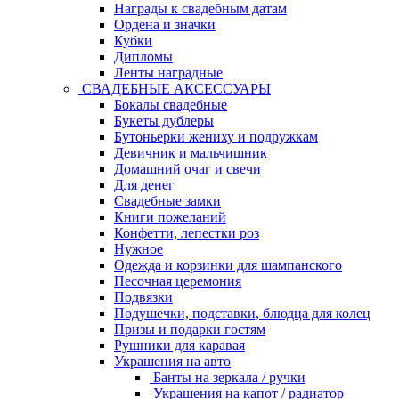
Награды к свадебным датам
Ордена и значки
Кубки
Дипломы
Ленты наградные
СВАДЕБНЫЕ АКСЕССУАРЫ
Бокалы свадебные
Букеты дублеры
Бутоньерки жениху и подружкам
Девичник и мальчишник
Домашний очаг и свечи
Для денег
Свадебные замки
Книги пожеланий
Конфетти, лепестки роз
Нужное
Одежда и корзинки для шампанского
Песочная церемония
Подвязки
Подушечки, подставки, блюдца для колец
Призы и подарки гостям
Рушники для каравая
Украшения на авто
Банты на зеркала / ручки
Украшения на капот / радиатор