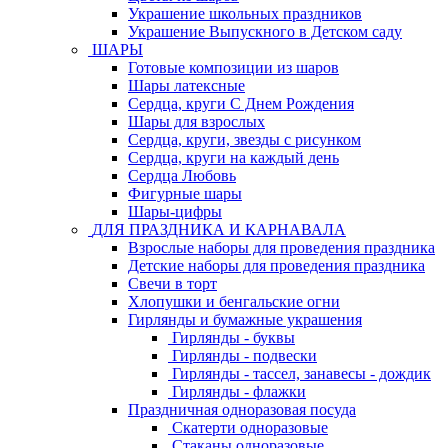
Украшение школьных праздников
Украшение Выпускного в Детском саду
ШАРЫ
Готовые композиции из шаров
Шары латексные
Сердца, круги С Днем Рождения
Шары для взрослых
Сердца, круги, звезды с рисунком
Сердца, круги на каждый день
Сердца Любовь
Фигурные шары
Шары-цифры
ДЛЯ ПРАЗДНИКА И КАРНАВАЛА
Взрослые наборы для проведения праздника
Детские наборы для проведения праздника
Свечи в торт
Хлопушки и бенгальские огни
Гирлянды и бумажные украшения
Гирлянды - буквы
Гирлянды - подвески
Гирлянды - тассел, занавесы - дождик
Гирлянды - флажки
Праздничная одноразовая посуда
Скатерти одноразовые
Стаканы одноразовые