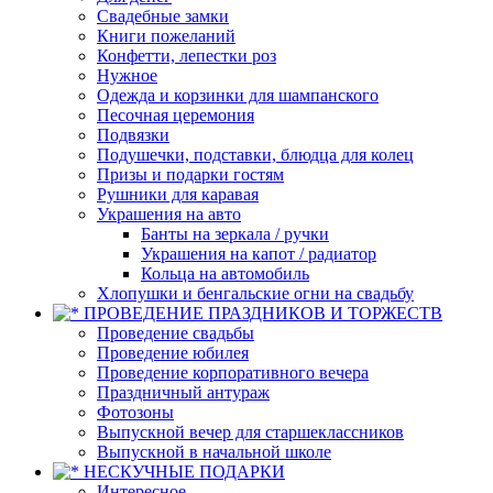
Свадебные замки
Книги пожеланий
Конфетти, лепестки роз
Нужное
Одежда и корзинки для шампанского
Песочная церемония
Подвязки
Подушечки, подставки, блюдца для колец
Призы и подарки гостям
Рушники для каравая
Украшения на авто
Банты на зеркала / ручки
Украшения на капот / радиатор
Кольца на автомобиль
Хлопушки и бенгальские огни на свадьбу
ПРОВЕДЕНИЕ ПРАЗДНИКОВ И ТОРЖЕСТВ
Проведение свадьбы
Проведение юбилея
Проведение корпоративного вечера
Праздничный антураж
Фотозоны
Выпускной вечер для старшеклассников
Выпускной в начальной школе
НЕСКУЧНЫЕ ПОДАРКИ
Интересное