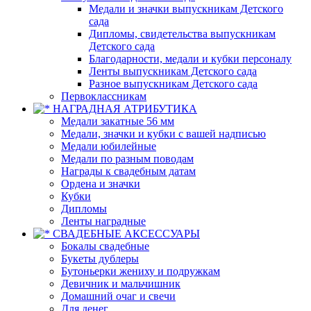
Медали и значки выпускникам Детского
сада
Дипломы, свидетельства выпускникам
Детского сада
Благодарности, медали и кубки персоналу
Ленты выпускникам Детского сада
Разное выпускникам Детского сада
Первоклассникам
НАГРАДНАЯ АТРИБУТИКА
Медали закатные 56 мм
Медали, значки и кубки с вашей надписью
Медали юбилейные
Медали по разным поводам
Награды к свадебным датам
Ордена и значки
Кубки
Дипломы
Ленты наградные
СВАДЕБНЫЕ АКСЕССУАРЫ
Бокалы свадебные
Букеты дублеры
Бутоньерки жениху и подружкам
Девичник и мальчишник
Домашний очаг и свечи
Для денег