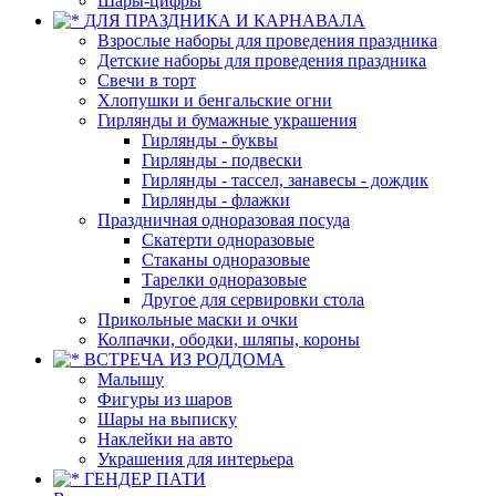
Шары-цифры
ДЛЯ ПРАЗДНИКА И КАРНАВАЛА
Взрослые наборы для проведения праздника
Детские наборы для проведения праздника
Свечи в торт
Хлопушки и бенгальские огни
Гирлянды и бумажные украшения
Гирлянды - буквы
Гирлянды - подвески
Гирлянды - тассел, занавесы - дождик
Гирлянды - флажки
Праздничная одноразовая посуда
Скатерти одноразовые
Стаканы одноразовые
Тарелки одноразовые
Другое для сервировки стола
Прикольные маски и очки
Колпачки, ободки, шляпы, короны
ВСТРЕЧА ИЗ РОДДОМА
Малышу
Фигуры из шаров
Шары на выписку
Наклейки на авто
Украшения для интерьера
ГЕНДЕР ПАТИ