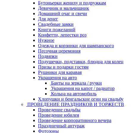
Бутоньерки жениху и подружкам
Девичник и мальчишник
Домашний очаг и свечи
Для денег
Свадебные замки
Книги пожеланий
Конфетти, лепестки роз
Нужное
Одежда и корзинки для шампанского
Песочная церемония
Подвязки
Подушечки, подставки, блюдца для колец
Призы и подарки гостям
Рушники для каравая
Украшения на авто
Банты на зеркала / ручки
Украшения на капот / радиатор
Кольца на автомобиль
Хлопушки и бенгальские огни на свадьбу
ПРОВЕДЕНИЕ ПРАЗДНИКОВ И ТОРЖЕСТВ
Проведение свадьбы
Проведение юбилея
Проведение корпоративного вечера
Праздничный антураж
Фотозоны