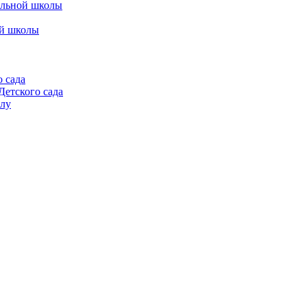
альной школы
ой школы
 сада
етского сада
алу