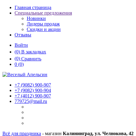
Главная страница
Специальные предложения
Новинки
Лидеры продаж
Скидки и акции
Отзывы
Войти
(0)
В закладках
(0)
Сравнить
0
(0)
+7 (9082)
900-907
+7 (9082)
900-904
+7 (4012)
900-907
779725@mail.ru
Всё для праздника
- магазин
Калининград, ул. Челнокова, 42