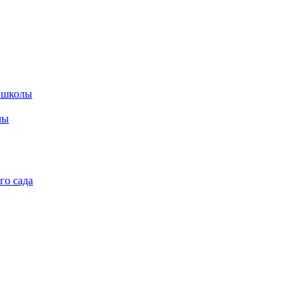
 школы
лы
го сада