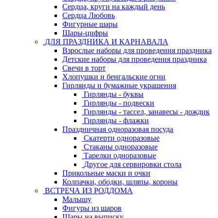
Сердца, круги на каждый день
Сердца Любовь
Фигурные шары
Шары-цифры
ДЛЯ ПРАЗДНИКА И КАРНАВАЛА
Взрослые наборы для проведения праздника
Детские наборы для проведения праздника
Свечи в торт
Хлопушки и бенгальские огни
Гирлянды и бумажные украшения
Гирлянды - буквы
Гирлянды - подвески
Гирлянды - тассел, занавесы - дождик
Гирлянды - флажки
Праздничная одноразовая посуда
Скатерти одноразовые
Стаканы одноразовые
Тарелки одноразовые
Другое для сервировки стола
Прикольные маски и очки
Колпачки, ободки, шляпы, короны
ВСТРЕЧА ИЗ РОДДОМА
Малышу
Фигуры из шаров
Шары на выписку