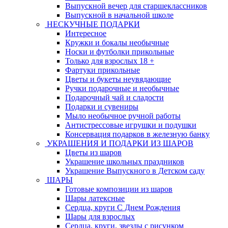
Выпускной вечер для старшеклассников
Выпускной в начальной школе
НЕСКУЧНЫЕ ПОДАРКИ
Интересное
Кружки и бокалы необычные
Носки и футболки прикольные
Только для взрослых 18 +
Фартуки прикольные
Цветы и букеты неувядающие
Ручки подарочные и необычные
Подарочный чай и сладости
Подарки и сувениры
Мыло необычное ручной работы
Антистрессовые игрушки и подушки
Консервация подарков в железную банку
УКРАШЕНИЯ И ПОДАРКИ ИЗ ШАРОВ
Цветы из шаров
Украшение школьных праздников
Украшение Выпускного в Детском саду
ШАРЫ
Готовые композиции из шаров
Шары латексные
Сердца, круги С Днем Рождения
Шары для взрослых
Сердца, круги, звезды с рисунком