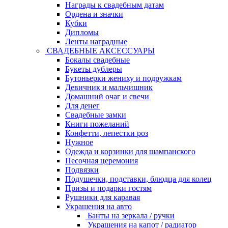
Награды к свадебным датам
Ордена и значки
Кубки
Дипломы
Ленты наградные
СВАДЕБНЫЕ АКСЕССУАРЫ
Бокалы свадебные
Букеты дублеры
Бутоньерки жениху и подружкам
Девичник и мальчишник
Домашний очаг и свечи
Для денег
Свадебные замки
Книги пожеланий
Конфетти, лепестки роз
Нужное
Одежда и корзинки для шампанского
Песочная церемония
Подвязки
Подушечки, подставки, блюдца для колец
Призы и подарки гостям
Рушники для каравая
Украшения на авто
Банты на зеркала / ручки
Украшения на капот / радиатор