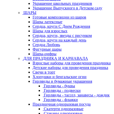
Украшение школьных праздников
Украшение Выпускного в Детском саду
ШАРЫ
Готовые композиции из шаров
Шары латексные
Сердца, круги С Днем Рождения
Шары для взрослых
Сердца, круги, звезды с рисунком
Сердца, круги на каждый день
Сердца Любовь
Фигурные шары
Шары-цифры
ДЛЯ ПРАЗДНИКА И КАРНАВАЛА
Взрослые наборы для проведения праздника
Детские наборы для проведения праздника
Свечи в торт
Хлопушки и бенгальские огни
Гирлянды и бумажные украшения
Гирлянды - буквы
Гирлянды - подвески
Гирлянды - тассел, занавесы - дождик
Гирлянды - флажки
Праздничная одноразовая посуда
Скатерти одноразовые
Стаканы одноразовые