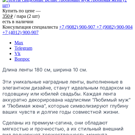
Купить по цене —
350
/ пара (2 шт)
₽
есть в наличии
Консультация специалиста
+7 (9082)
900-907
+7 (9082)
900-904
+7 (4012)
900-907
Max
Telegram
Vk
Вопрос
Длина ленты 180 см, ширина 10 см.
Эти уникальные наградные ленты, выполненные в
элегантном дизайне, станут идеальным подарком на
годовщину или юбилей свадьбы. Каждая лента
аккуратно декорирована надписями "Любимый муж"
и "Любимая жена", которые символизируют глубину
ваших чувств и долгие годы совместной жизни.
Сделаны из премиум-сатина, они обладают
мягкостью и прочностью, а их стильный внешний
вид подчеркнет торжественность момента.