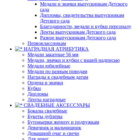
Медали и значки выпускникам Детского
сада
Дипломы, свидетельства выпускникам
Детского сада
Благодарности, медали и кубки персоналу
Ленты выпускникам Детского сада
Разное выпускникам Детского сада
Первоклассникам
НАГРАДНАЯ АТРИБУТИКА
Медали закатные 56 мм
Медали, значки и кубки с вашей надписью
Медали юбилейные
Медали по разным поводам
Награды к свадебным датам
Ордена и значки
Кубки
Дипломы
Ленты наградные
СВАДЕБНЫЕ АКСЕССУАРЫ
Бокалы свадебные
Букеты дублеры
Бутоньерки жениху и подружкам
Девичник и мальчишник
Домашний очаг и свечи
Для денег