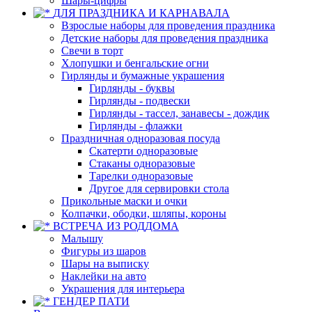
Шары-цифры
ДЛЯ ПРАЗДНИКА И КАРНАВАЛА
Взрослые наборы для проведения праздника
Детские наборы для проведения праздника
Свечи в торт
Хлопушки и бенгальские огни
Гирлянды и бумажные украшения
Гирлянды - буквы
Гирлянды - подвески
Гирлянды - тассел, занавесы - дождик
Гирлянды - флажки
Праздничная одноразовая посуда
Скатерти одноразовые
Стаканы одноразовые
Тарелки одноразовые
Другое для сервировки стола
Прикольные маски и очки
Колпачки, ободки, шляпы, короны
ВСТРЕЧА ИЗ РОДДОМА
Малышу
Фигуры из шаров
Шары на выписку
Наклейки на авто
Украшения для интерьера
ГЕНДЕР ПАТИ