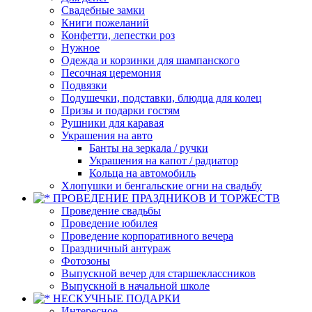
Свадебные замки
Книги пожеланий
Конфетти, лепестки роз
Нужное
Одежда и корзинки для шампанского
Песочная церемония
Подвязки
Подушечки, подставки, блюдца для колец
Призы и подарки гостям
Рушники для каравая
Украшения на авто
Банты на зеркала / ручки
Украшения на капот / радиатор
Кольца на автомобиль
Хлопушки и бенгальские огни на свадьбу
ПРОВЕДЕНИЕ ПРАЗДНИКОВ И ТОРЖЕСТВ
Проведение свадьбы
Проведение юбилея
Проведение корпоративного вечера
Праздничный антураж
Фотозоны
Выпускной вечер для старшеклассников
Выпускной в начальной школе
НЕСКУЧНЫЕ ПОДАРКИ
Интересное