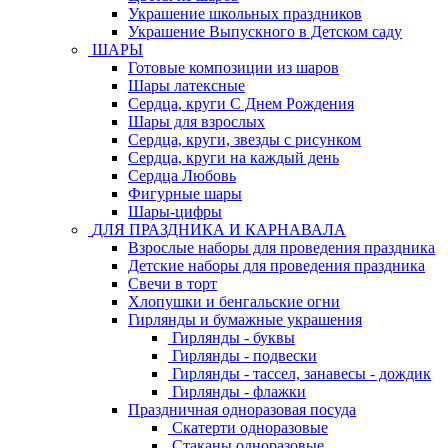
Украшение школьных праздников
Украшение Выпускного в Детском саду
ШАРЫ
Готовые композиции из шаров
Шары латексные
Сердца, круги С Днем Рождения
Шары для взрослых
Сердца, круги, звезды с рисунком
Сердца, круги на каждый день
Сердца Любовь
Фигурные шары
Шары-цифры
ДЛЯ ПРАЗДНИКА И КАРНАВАЛА
Взрослые наборы для проведения праздника
Детские наборы для проведения праздника
Свечи в торт
Хлопушки и бенгальские огни
Гирлянды и бумажные украшения
Гирлянды - буквы
Гирлянды - подвески
Гирлянды - тассел, занавесы - дождик
Гирлянды - флажки
Праздничная одноразовая посуда
Скатерти одноразовые
Стаканы одноразовые