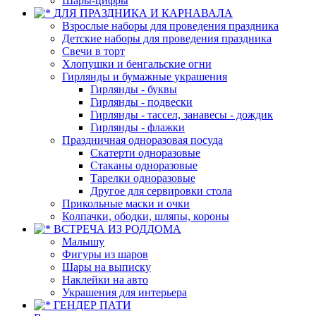
Шары-цифры
ДЛЯ ПРАЗДНИКА И КАРНАВАЛА
Взрослые наборы для проведения праздника
Детские наборы для проведения праздника
Свечи в торт
Хлопушки и бенгальские огни
Гирлянды и бумажные украшения
Гирлянды - буквы
Гирлянды - подвески
Гирлянды - тассел, занавесы - дождик
Гирлянды - флажки
Праздничная одноразовая посуда
Скатерти одноразовые
Стаканы одноразовые
Тарелки одноразовые
Другое для сервировки стола
Прикольные маски и очки
Колпачки, ободки, шляпы, короны
ВСТРЕЧА ИЗ РОДДОМА
Малышу
Фигуры из шаров
Шары на выписку
Наклейки на авто
Украшения для интерьера
ГЕНДЕР ПАТИ