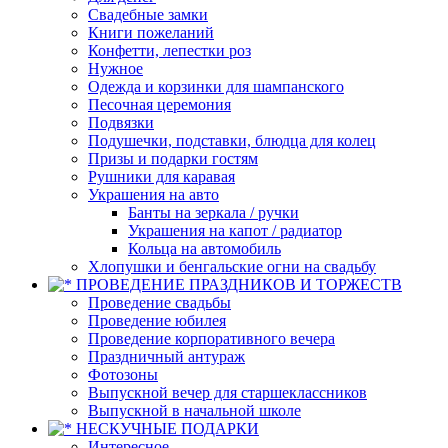
Свадебные замки
Книги пожеланий
Конфетти, лепестки роз
Нужное
Одежда и корзинки для шампанского
Песочная церемония
Подвязки
Подушечки, подставки, блюдца для колец
Призы и подарки гостям
Рушники для каравая
Украшения на авто
Банты на зеркала / ручки
Украшения на капот / радиатор
Кольца на автомобиль
Хлопушки и бенгальские огни на свадьбу
ПРОВЕДЕНИЕ ПРАЗДНИКОВ И ТОРЖЕСТВ
Проведение свадьбы
Проведение юбилея
Проведение корпоративного вечера
Праздничный антураж
Фотозоны
Выпускной вечер для старшеклассников
Выпускной в начальной школе
НЕСКУЧНЫЕ ПОДАРКИ
Интересное