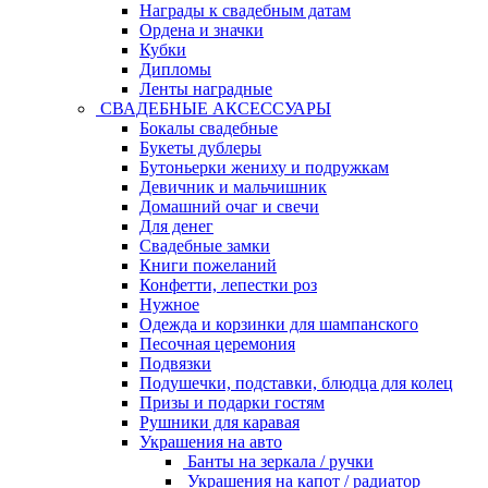
Награды к свадебным датам
Ордена и значки
Кубки
Дипломы
Ленты наградные
СВАДЕБНЫЕ АКСЕССУАРЫ
Бокалы свадебные
Букеты дублеры
Бутоньерки жениху и подружкам
Девичник и мальчишник
Домашний очаг и свечи
Для денег
Свадебные замки
Книги пожеланий
Конфетти, лепестки роз
Нужное
Одежда и корзинки для шампанского
Песочная церемония
Подвязки
Подушечки, подставки, блюдца для колец
Призы и подарки гостям
Рушники для каравая
Украшения на авто
Банты на зеркала / ручки
Украшения на капот / радиатор