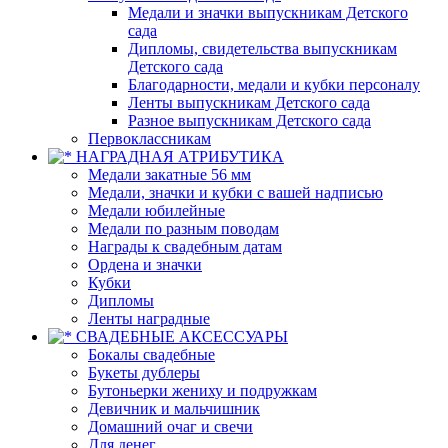
Медали и значки выпускникам Детского
сада
Дипломы, свидетельства выпускникам
Детского сада
Благодарности, медали и кубки персоналу
Ленты выпускникам Детского сада
Разное выпускникам Детского сада
Первоклассникам
НАГРАДНАЯ АТРИБУТИКА
Медали закатные 56 мм
Медали, значки и кубки с вашей надписью
Медали юбилейные
Медали по разным поводам
Награды к свадебным датам
Ордена и значки
Кубки
Дипломы
Ленты наградные
СВАДЕБНЫЕ АКСЕССУАРЫ
Бокалы свадебные
Букеты дублеры
Бутоньерки жениху и подружкам
Девичник и мальчишник
Домашний очаг и свечи
Для денег