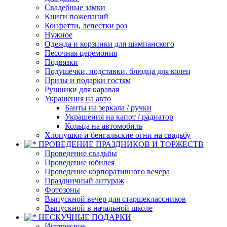
Свадебные замки
Книги пожеланий
Конфетти, лепестки роз
Нужное
Одежда и корзинки для шампанского
Песочная церемония
Подвязки
Подушечки, подставки, блюдца для колец
Призы и подарки гостям
Рушники для каравая
Украшения на авто
Банты на зеркала / ручки
Украшения на капот / радиатор
Кольца на автомобиль
Хлопушки и бенгальские огни на свадьбу
ПРОВЕДЕНИЕ ПРАЗДНИКОВ И ТОРЖЕСТВ
Проведение свадьбы
Проведение юбилея
Проведение корпоративного вечера
Праздничный антураж
Фотозоны
Выпускной вечер для старшеклассников
Выпускной в начальной школе
НЕСКУЧНЫЕ ПОДАРКИ
Интересное