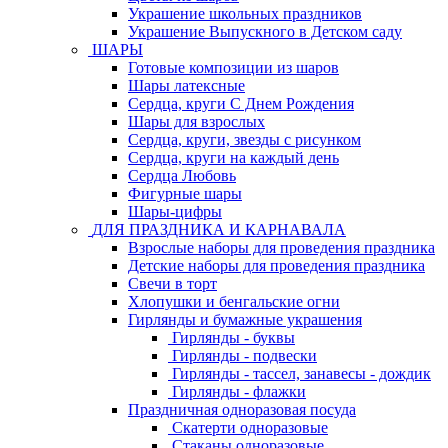
Украшение школьных праздников
Украшение Выпускного в Детском саду
ШАРЫ
Готовые композиции из шаров
Шары латексные
Сердца, круги С Днем Рождения
Шары для взрослых
Сердца, круги, звезды с рисунком
Сердца, круги на каждый день
Сердца Любовь
Фигурные шары
Шары-цифры
ДЛЯ ПРАЗДНИКА И КАРНАВАЛА
Взрослые наборы для проведения праздника
Детские наборы для проведения праздника
Свечи в торт
Хлопушки и бенгальские огни
Гирлянды и бумажные украшения
Гирлянды - буквы
Гирлянды - подвески
Гирлянды - тассел, занавесы - дождик
Гирлянды - флажки
Праздничная одноразовая посуда
Скатерти одноразовые
Стаканы одноразовые