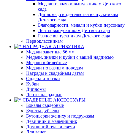
Медали и значки выпускникам Детского
сада
Дипломы, свидетельства выпускникам
Детского сада
Благодарности, медали и кубки персоналу
Ленты выпускникам Детского сада
Разное выпускникам Детского сада
Первоклассникам
НАГРАДНАЯ АТРИБУТИКА
Медали закатные 56 мм
Медали, значки и кубки с вашей надписью
Медали юбилейные
Медали по разным поводам
Награды к свадебным датам
Ордена и значки
Кубки
Дипломы
Ленты наградные
СВАДЕБНЫЕ АКСЕССУАРЫ
Бокалы свадебные
Букеты дублеры
Бутоньерки жениху и подружкам
Девичник и мальчишник
Домашний очаг и свечи
Для денег