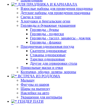
Шары-цифры
ДЛЯ ПРАЗДНИКА И КАРНАВАЛА
Взрослые наборы для проведения праздника
Детские наборы для проведения праздника
Свечи в торт
Хлопушки и бенгальские огни
Гирлянды и бумажные украшения
Гирлянды - буквы
Гирлянды - подвески
Гирлянды - тассел, занавесы - дождик
Гирлянды - флажки
Праздничная одноразовая посуда
Скатерти одноразовые
Стаканы одноразовые
Тарелки одноразовые
Другое для сервировки стола
Прикольные маски и очки
Колпачки, ободки, шляпы, короны
ВСТРЕЧА ИЗ РОДДОМА
Малышу
Фигуры из шаров
Шары на выписку
Наклейки на авто
Украшения для интерьера
ГЕНДЕР ПАТИ