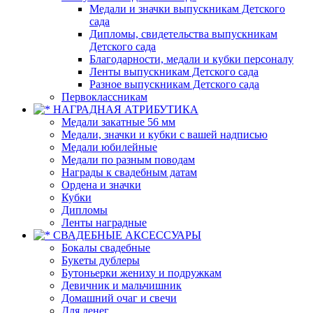
Медали и значки выпускникам Детского
сада
Дипломы, свидетельства выпускникам
Детского сада
Благодарности, медали и кубки персоналу
Ленты выпускникам Детского сада
Разное выпускникам Детского сада
Первоклассникам
НАГРАДНАЯ АТРИБУТИКА
Медали закатные 56 мм
Медали, значки и кубки с вашей надписью
Медали юбилейные
Медали по разным поводам
Награды к свадебным датам
Ордена и значки
Кубки
Дипломы
Ленты наградные
СВАДЕБНЫЕ АКСЕССУАРЫ
Бокалы свадебные
Букеты дублеры
Бутоньерки жениху и подружкам
Девичник и мальчишник
Домашний очаг и свечи
Для денег