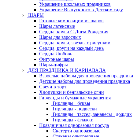
Украшение школьных праздников
Украшение Выпускного в Детском саду
ШАРЫ
Готовые композиции из шаров
Шары латексные
Сердца, круги С Днем Рождения
Шары для взрослых
Сердца, круги, звезды с рисунком
Сердца, круги на каждый день
Сердца Любовь
Фигурные шары
Шары-цифры
ДЛЯ ПРАЗДНИКА И КАРНАВАЛА
Взрослые наборы для проведения праздника
Детские наборы для проведения праздника
Свечи в торт
Хлопушки и бенгальские огни
Гирлянды и бумажные украшения
Гирлянды - буквы
Гирлянды - подвески
Гирлянды - тассел, занавесы - дождик
Гирлянды - флажки
Праздничная одноразовая посуда
Скатерти одноразовые
Стаканы одноразовые