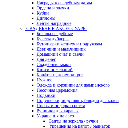
Награды к свадебным датам
Ордена и значки
Кубки
Дипломы
Ленты наградные
СВАДЕБНЫЕ АКСЕССУАРЫ
Бокалы свадебные
Букеты дублеры
Бутоньерки жениху и подружкам
Девичник и мальчишник
Домашний очаг и свечи
Для денег
Свадебные замки
Книги пожеланий
Конфетти, лепестки роз
Нужное
Одежда и корзинки для шампанского
Песочная церемония
Подвязки
Подушечки, подставки, блюдца для колец
Призы и подарки гостям
Рушники для каравая
Украшения на авто
Банты на зеркала / ручки
Украшения на капот / радиатор