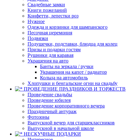
Свадебные замки
Книги пожеланий
Конфетти, лепестки роз
Нужное
Одежда и корзинки для шампанского
Песочная церемония
Подвязки
Подушечки, подставки, блюдца для колец
Призы и подарки гостям
Рушники для каравая
Украшения на авто
Банты на зеркала / ручки
Украшения на капот / радиатор
Кольца на автомобиль
Хлопушки и бенгальские огни на свадьбу
ПРОВЕДЕНИЕ ПРАЗДНИКОВ И ТОРЖЕСТВ
Проведение свадьбы
Проведение юбилея
Проведение корпоративного вечера
Праздничный антураж
Фотозоны
Выпускной вечер для старшеклассников
Выпускной в начальной школе
НЕСКУЧНЫЕ ПОДАРКИ
Интересное