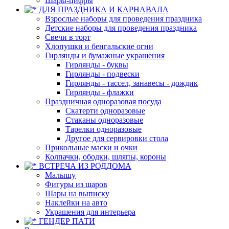
Шары-цифры
ДЛЯ ПРАЗДНИКА И КАРНАВАЛА
Взрослые наборы для проведения праздника
Детские наборы для проведения праздника
Свечи в торт
Хлопушки и бенгальские огни
Гирлянды и бумажные украшения
Гирлянды - буквы
Гирлянды - подвески
Гирлянды - тассел, занавесы - дождик
Гирлянды - флажки
Праздничная одноразовая посуда
Скатерти одноразовые
Стаканы одноразовые
Тарелки одноразовые
Другое для сервировки стола
Прикольные маски и очки
Колпачки, ободки, шляпы, короны
ВСТРЕЧА ИЗ РОДДОМА
Малышу
Фигуры из шаров
Шары на выписку
Наклейки на авто
Украшения для интерьера
ГЕНДЕР ПАТИ