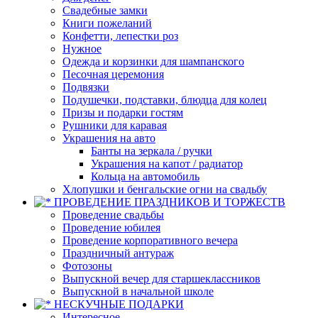
Свадебные замки
Книги пожеланий
Конфетти, лепестки роз
Нужное
Одежда и корзинки для шампанского
Песочная церемония
Подвязки
Подушечки, подставки, блюдца для колец
Призы и подарки гостям
Рушники для каравая
Украшения на авто
Банты на зеркала / ручки
Украшения на капот / радиатор
Кольца на автомобиль
Хлопушки и бенгальские огни на свадьбу
ПРОВЕДЕНИЕ ПРАЗДНИКОВ И ТОРЖЕСТВ
Проведение свадьбы
Проведение юбилея
Проведение корпоративного вечера
Праздничный антураж
Фотозоны
Выпускной вечер для старшеклассников
Выпускной в начальной школе
НЕСКУЧНЫЕ ПОДАРКИ
Интересное