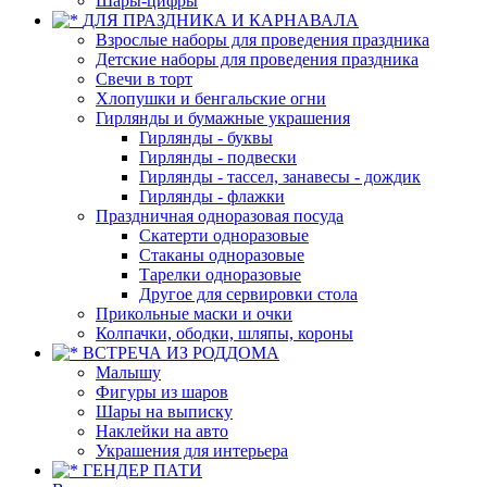
Шары-цифры
ДЛЯ ПРАЗДНИКА И КАРНАВАЛА
Взрослые наборы для проведения праздника
Детские наборы для проведения праздника
Свечи в торт
Хлопушки и бенгальские огни
Гирлянды и бумажные украшения
Гирлянды - буквы
Гирлянды - подвески
Гирлянды - тассел, занавесы - дождик
Гирлянды - флажки
Праздничная одноразовая посуда
Скатерти одноразовые
Стаканы одноразовые
Тарелки одноразовые
Другое для сервировки стола
Прикольные маски и очки
Колпачки, ободки, шляпы, короны
ВСТРЕЧА ИЗ РОДДОМА
Малышу
Фигуры из шаров
Шары на выписку
Наклейки на авто
Украшения для интерьера
ГЕНДЕР ПАТИ