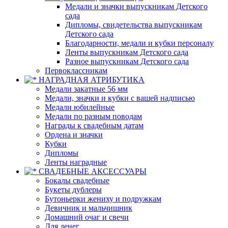
Медали и значки выпускникам Детского
сада
Дипломы, свидетельства выпускникам
Детского сада
Благодарности, медали и кубки персоналу
Ленты выпускникам Детского сада
Разное выпускникам Детского сада
Первоклассникам
НАГРАДНАЯ АТРИБУТИКА
Медали закатные 56 мм
Медали, значки и кубки с вашей надписью
Медали юбилейные
Медали по разным поводам
Награды к свадебным датам
Ордена и значки
Кубки
Дипломы
Ленты наградные
СВАДЕБНЫЕ АКСЕССУАРЫ
Бокалы свадебные
Букеты дублеры
Бутоньерки жениху и подружкам
Девичник и мальчишник
Домашний очаг и свечи
Для денег