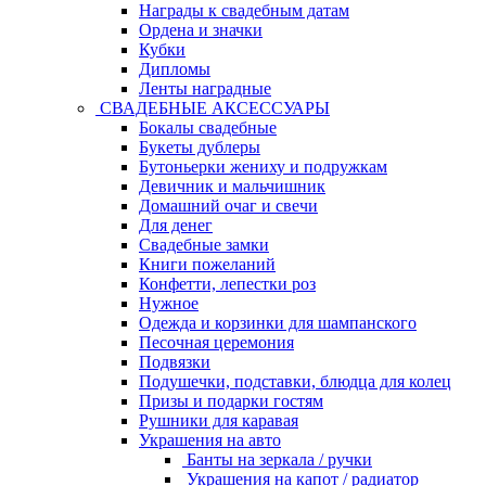
Награды к свадебным датам
Ордена и значки
Кубки
Дипломы
Ленты наградные
СВАДЕБНЫЕ АКСЕССУАРЫ
Бокалы свадебные
Букеты дублеры
Бутоньерки жениху и подружкам
Девичник и мальчишник
Домашний очаг и свечи
Для денег
Свадебные замки
Книги пожеланий
Конфетти, лепестки роз
Нужное
Одежда и корзинки для шампанского
Песочная церемония
Подвязки
Подушечки, подставки, блюдца для колец
Призы и подарки гостям
Рушники для каравая
Украшения на авто
Банты на зеркала / ручки
Украшения на капот / радиатор