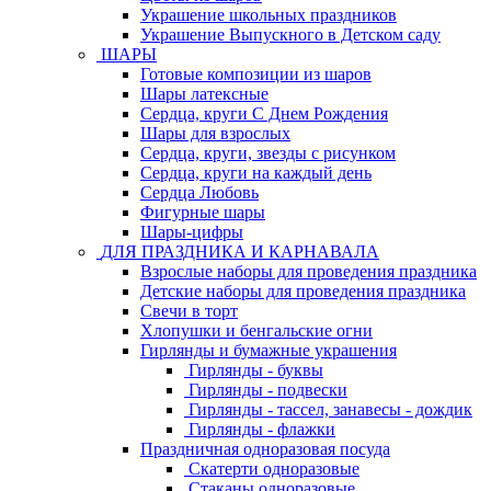
Украшение школьных праздников
Украшение Выпускного в Детском саду
ШАРЫ
Готовые композиции из шаров
Шары латексные
Сердца, круги С Днем Рождения
Шары для взрослых
Сердца, круги, звезды с рисунком
Сердца, круги на каждый день
Сердца Любовь
Фигурные шары
Шары-цифры
ДЛЯ ПРАЗДНИКА И КАРНАВАЛА
Взрослые наборы для проведения праздника
Детские наборы для проведения праздника
Свечи в торт
Хлопушки и бенгальские огни
Гирлянды и бумажные украшения
Гирлянды - буквы
Гирлянды - подвески
Гирлянды - тассел, занавесы - дождик
Гирлянды - флажки
Праздничная одноразовая посуда
Скатерти одноразовые
Стаканы одноразовые