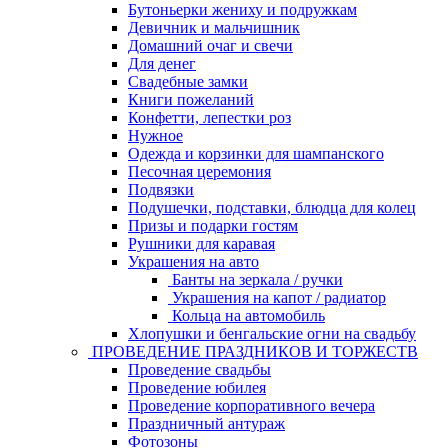
Бутоньерки жениху и подружкам
Девичник и мальчишник
Домашний очаг и свечи
Для денег
Свадебные замки
Книги пожеланий
Конфетти, лепестки роз
Нужное
Одежда и корзинки для шампанского
Песочная церемония
Подвязки
Подушечки, подставки, блюдца для колец
Призы и подарки гостям
Рушники для каравая
Украшения на авто
Банты на зеркала / ручки
Украшения на капот / радиатор
Кольца на автомобиль
Хлопушки и бенгальские огни на свадьбу
ПРОВЕДЕНИЕ ПРАЗДНИКОВ И ТОРЖЕСТВ
Проведение свадьбы
Проведение юбилея
Проведение корпоративного вечера
Праздничный антураж
Фотозоны