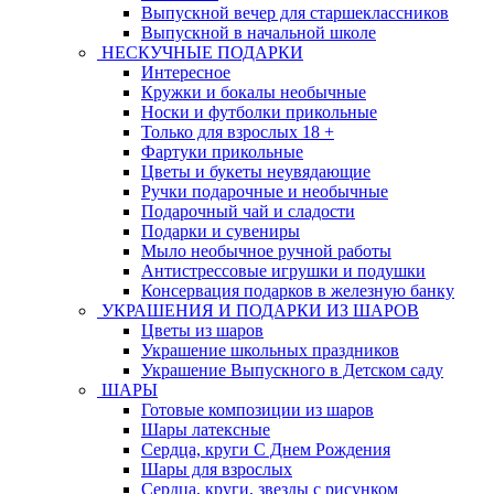
Выпускной вечер для старшеклассников
Выпускной в начальной школе
НЕСКУЧНЫЕ ПОДАРКИ
Интересное
Кружки и бокалы необычные
Носки и футболки прикольные
Только для взрослых 18 +
Фартуки прикольные
Цветы и букеты неувядающие
Ручки подарочные и необычные
Подарочный чай и сладости
Подарки и сувениры
Мыло необычное ручной работы
Антистрессовые игрушки и подушки
Консервация подарков в железную банку
УКРАШЕНИЯ И ПОДАРКИ ИЗ ШАРОВ
Цветы из шаров
Украшение школьных праздников
Украшение Выпускного в Детском саду
ШАРЫ
Готовые композиции из шаров
Шары латексные
Сердца, круги С Днем Рождения
Шары для взрослых
Сердца, круги, звезды с рисунком