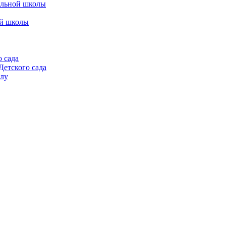
альной школы
ой школы
 сада
етского сада
алу