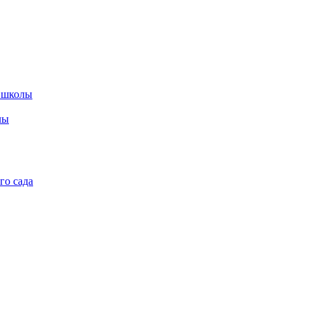
 школы
лы
го сада