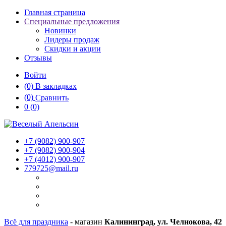
Главная страница
Специальные предложения
Новинки
Лидеры продаж
Скидки и акции
Отзывы
Войти
(0)
В закладках
(0)
Сравнить
0
(0)
+7 (9082)
900-907
+7 (9082)
900-904
+7 (4012)
900-907
779725@mail.ru
Всё для праздника
- магазин
Калининград, ул. Челнокова, 42