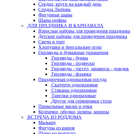
Сердца, круги на каждый день
Сердца Любовь
Фигурные шары
Шары-цифры
ДЛЯ ПРАЗДНИКА И КАРНАВАЛА
Взрослые наборы для проведения праздника
Детские наборы для проведения праздника
Свечи в торт
Хлопушки и бенгальские огни
Гирлянды и бумажные украшения
Гирлянды - буквы
Гирлянды - подвески
Гирлянды - тассел, занавесы - дождик
Гирлянды - флажки
Праздничная одноразовая посуда
Скатерти одноразовые
Стаканы одноразовые
Тарелки одноразовые
Другое для сервировки стола
Прикольные маски и очки
Колпачки, ободки, шляпы, короны
ВСТРЕЧА ИЗ РОДДОМА
Малышу
Фигуры из шаров
Шары на выписку