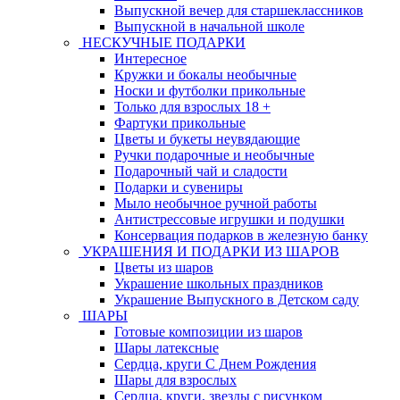
Выпускной вечер для старшеклассников
Выпускной в начальной школе
НЕСКУЧНЫЕ ПОДАРКИ
Интересное
Кружки и бокалы необычные
Носки и футболки прикольные
Только для взрослых 18 +
Фартуки прикольные
Цветы и букеты неувядающие
Ручки подарочные и необычные
Подарочный чай и сладости
Подарки и сувениры
Мыло необычное ручной работы
Антистрессовые игрушки и подушки
Консервация подарков в железную банку
УКРАШЕНИЯ И ПОДАРКИ ИЗ ШАРОВ
Цветы из шаров
Украшение школьных праздников
Украшение Выпускного в Детском саду
ШАРЫ
Готовые композиции из шаров
Шары латексные
Сердца, круги С Днем Рождения
Шары для взрослых
Сердца, круги, звезды с рисунком