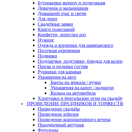
Бутоньерки жениху и подружкам
Девичник и мальчишник
Домашний очаг и свечи
Для денег
Свадебные замки
Книги пожеланий
Конфетти, лепестки роз
Нужное
Одежда и корзинки для шампанского
Песочная церемония
Подвязки
Подушечки, подставки, блюдца для колец
Призы и подарки гостям
Рушники для каравая
Украшения на авто
Банты на зеркала / ручки
Украшения на капот / радиатор
Кольца на автомобиль
Хлопушки и бенгальские огни на свадьбу
ПРОВЕДЕНИЕ ПРАЗДНИКОВ И ТОРЖЕСТВ
Проведение свадьбы
Проведение юбилея
Проведение корпоративного вечера
Праздничный антураж
Фотозоны