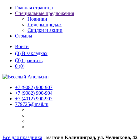
Главная страница
Специальные предложения
Новинки
Лидеры продаж
Скидки и акции
Отзывы
Войти
(0)
В закладках
(0)
Сравнить
0
(0)
+7 (9082)
900-907
+7 (9082)
900-904
+7 (4012)
900-907
779725@mail.ru
Всё для праздника
- магазин
Калининград, ул. Челнокова, 42