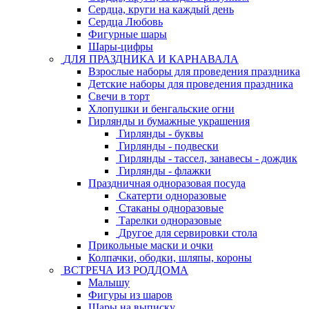
Сердца, круги на каждый день
Сердца Любовь
Фигурные шары
Шары-цифры
ДЛЯ ПРАЗДНИКА И КАРНАВАЛА
Взрослые наборы для проведения праздника
Детские наборы для проведения праздника
Свечи в торт
Хлопушки и бенгальские огни
Гирлянды и бумажные украшения
Гирлянды - буквы
Гирлянды - подвески
Гирлянды - тассел, занавесы - дождик
Гирлянды - флажки
Праздничная одноразовая посуда
Скатерти одноразовые
Стаканы одноразовые
Тарелки одноразовые
Другое для сервировки стола
Прикольные маски и очки
Колпачки, ободки, шляпы, короны
ВСТРЕЧА ИЗ РОДДОМА
Малышу
Фигуры из шаров
Шары на выписку