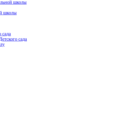
альной школы
ой школы
 сада
етского сада
алу