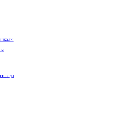
 школы
лы
го сада