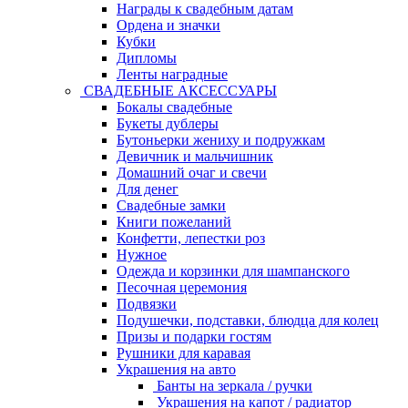
Награды к свадебным датам
Ордена и значки
Кубки
Дипломы
Ленты наградные
СВАДЕБНЫЕ АКСЕССУАРЫ
Бокалы свадебные
Букеты дублеры
Бутоньерки жениху и подружкам
Девичник и мальчишник
Домашний очаг и свечи
Для денег
Свадебные замки
Книги пожеланий
Конфетти, лепестки роз
Нужное
Одежда и корзинки для шампанского
Песочная церемония
Подвязки
Подушечки, подставки, блюдца для колец
Призы и подарки гостям
Рушники для каравая
Украшения на авто
Банты на зеркала / ручки
Украшения на капот / радиатор