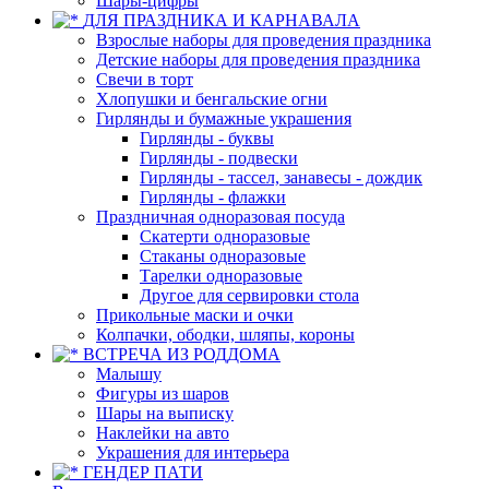
Шары-цифры
ДЛЯ ПРАЗДНИКА И КАРНАВАЛА
Взрослые наборы для проведения праздника
Детские наборы для проведения праздника
Свечи в торт
Хлопушки и бенгальские огни
Гирлянды и бумажные украшения
Гирлянды - буквы
Гирлянды - подвески
Гирлянды - тассел, занавесы - дождик
Гирлянды - флажки
Праздничная одноразовая посуда
Скатерти одноразовые
Стаканы одноразовые
Тарелки одноразовые
Другое для сервировки стола
Прикольные маски и очки
Колпачки, ободки, шляпы, короны
ВСТРЕЧА ИЗ РОДДОМА
Малышу
Фигуры из шаров
Шары на выписку
Наклейки на авто
Украшения для интерьера
ГЕНДЕР ПАТИ