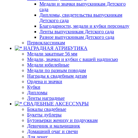
Медали и значки выпускникам Детского
сада
Дипломы, свидетельства выпускникам
Детского сада
Благодарности, медали и кубки персоналу
Ленты выпускникам Детского сада
Разное выпускникам Детского сада
Первоклассникам
НАГРАДНАЯ АТРИБУТИКА
Медали закатные 56 мм
Медали, значки и кубки с вашей надписью
Медали юбилейные
Медали по разным поводам
Награды к свадебным датам
Ордена и значки
Кубки
Дипломы
Ленты наградные
СВАДЕБНЫЕ АКСЕССУАРЫ
Бокалы свадебные
Букеты дублеры
Бутоньерки жениху и подружкам
Девичник и мальчишник
Домашний очаг и свечи
Для денег