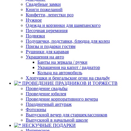
Свадебные замки
Книги пожеланий
Конфетти, лепестки роз
Нужное
Одежда и корзинки для шампанского
Песочная церемония
Подвязки
Подушечки, подставки, блюдца для колец
Призы и подарки гостям
Рушники для каравая
Украшения на авто
Банты на зеркала / ручки
Украшения на капот / радиатор
Кольца на автомобиль
Хлопушки и бенгальские огни на свадьбу
ПРОВЕДЕНИЕ ПРАЗДНИКОВ И ТОРЖЕСТВ
Проведение свадьбы
Проведение юбилея
Проведение корпоративного вечера
Праздничный антураж
Фотозоны
Выпускной вечер для старшеклассников
Выпускной в начальной школе
НЕСКУЧНЫЕ ПОДАРКИ
Интересное