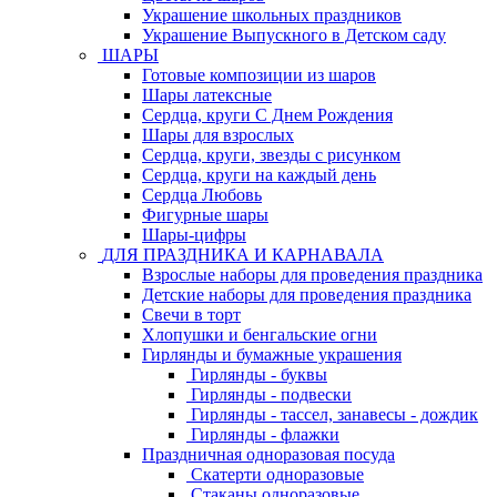
Украшение школьных праздников
Украшение Выпускного в Детском саду
ШАРЫ
Готовые композиции из шаров
Шары латексные
Сердца, круги С Днем Рождения
Шары для взрослых
Сердца, круги, звезды с рисунком
Сердца, круги на каждый день
Сердца Любовь
Фигурные шары
Шары-цифры
ДЛЯ ПРАЗДНИКА И КАРНАВАЛА
Взрослые наборы для проведения праздника
Детские наборы для проведения праздника
Свечи в торт
Хлопушки и бенгальские огни
Гирлянды и бумажные украшения
Гирлянды - буквы
Гирлянды - подвески
Гирлянды - тассел, занавесы - дождик
Гирлянды - флажки
Праздничная одноразовая посуда
Скатерти одноразовые
Стаканы одноразовые