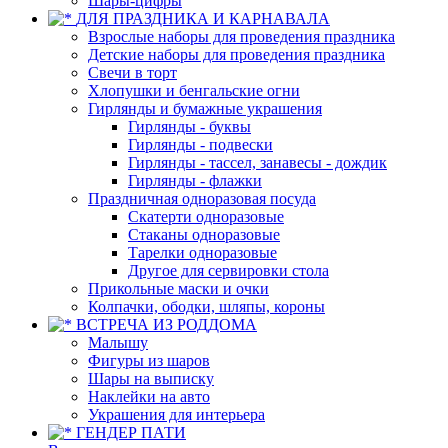
Шары-цифры
ДЛЯ ПРАЗДНИКА И КАРНАВАЛА
Взрослые наборы для проведения праздника
Детские наборы для проведения праздника
Свечи в торт
Хлопушки и бенгальские огни
Гирлянды и бумажные украшения
Гирлянды - буквы
Гирлянды - подвески
Гирлянды - тассел, занавесы - дождик
Гирлянды - флажки
Праздничная одноразовая посуда
Скатерти одноразовые
Стаканы одноразовые
Тарелки одноразовые
Другое для сервировки стола
Прикольные маски и очки
Колпачки, ободки, шляпы, короны
ВСТРЕЧА ИЗ РОДДОМА
Малышу
Фигуры из шаров
Шары на выписку
Наклейки на авто
Украшения для интерьера
ГЕНДЕР ПАТИ