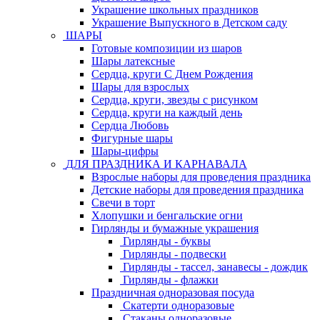
Украшение школьных праздников
Украшение Выпускного в Детском саду
ШАРЫ
Готовые композиции из шаров
Шары латексные
Сердца, круги С Днем Рождения
Шары для взрослых
Сердца, круги, звезды с рисунком
Сердца, круги на каждый день
Сердца Любовь
Фигурные шары
Шары-цифры
ДЛЯ ПРАЗДНИКА И КАРНАВАЛА
Взрослые наборы для проведения праздника
Детские наборы для проведения праздника
Свечи в торт
Хлопушки и бенгальские огни
Гирлянды и бумажные украшения
Гирлянды - буквы
Гирлянды - подвески
Гирлянды - тассел, занавесы - дождик
Гирлянды - флажки
Праздничная одноразовая посуда
Скатерти одноразовые
Стаканы одноразовые