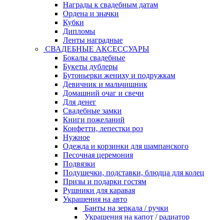
Награды к свадебным датам
Ордена и значки
Кубки
Дипломы
Ленты наградные
СВАДЕБНЫЕ АКСЕССУАРЫ
Бокалы свадебные
Букеты дублеры
Бутоньерки жениху и подружкам
Девичник и мальчишник
Домашний очаг и свечи
Для денег
Свадебные замки
Книги пожеланий
Конфетти, лепестки роз
Нужное
Одежда и корзинки для шампанского
Песочная церемония
Подвязки
Подушечки, подставки, блюдца для колец
Призы и подарки гостям
Рушники для каравая
Украшения на авто
Банты на зеркала / ручки
Украшения на капот / радиатор