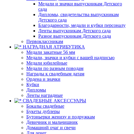
Медали и значки выпускникам Детского
сада
Дипломы, свидетельства выпускникам
Детского сада
Благодарности, медали и кубки персоналу
Ленты выпускникам Детского сада
Разное выпускникам Детского сада
Первоклассникам
НАГРАДНАЯ АТРИБУТИКА
Медали закатные 56 мм
Медали, значки и кубки с вашей надписью
Медали юбилейные
Медали по разным поводам
Награды к свадебным датам
Ордена и значки
Кубки
Дипломы
Ленты наградные
СВАДЕБНЫЕ АКСЕССУАРЫ
Бокалы свадебные
Букеты дублеры
Бутоньерки жениху и подружкам
Девичник и мальчишник
Домашний очаг и свечи
Для денег