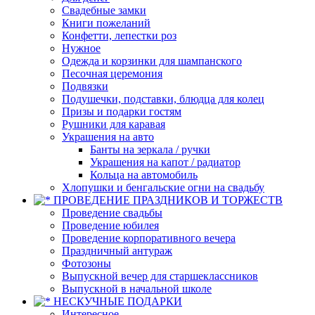
Свадебные замки
Книги пожеланий
Конфетти, лепестки роз
Нужное
Одежда и корзинки для шампанского
Песочная церемония
Подвязки
Подушечки, подставки, блюдца для колец
Призы и подарки гостям
Рушники для каравая
Украшения на авто
Банты на зеркала / ручки
Украшения на капот / радиатор
Кольца на автомобиль
Хлопушки и бенгальские огни на свадьбу
ПРОВЕДЕНИЕ ПРАЗДНИКОВ И ТОРЖЕСТВ
Проведение свадьбы
Проведение юбилея
Проведение корпоративного вечера
Праздничный антураж
Фотозоны
Выпускной вечер для старшеклассников
Выпускной в начальной школе
НЕСКУЧНЫЕ ПОДАРКИ
Интересное