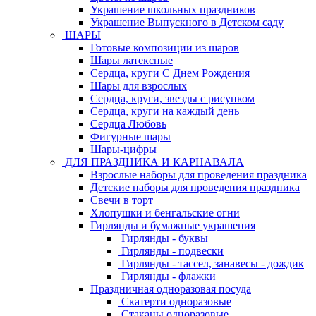
Украшение школьных праздников
Украшение Выпускного в Детском саду
ШАРЫ
Готовые композиции из шаров
Шары латексные
Сердца, круги С Днем Рождения
Шары для взрослых
Сердца, круги, звезды с рисунком
Сердца, круги на каждый день
Сердца Любовь
Фигурные шары
Шары-цифры
ДЛЯ ПРАЗДНИКА И КАРНАВАЛА
Взрослые наборы для проведения праздника
Детские наборы для проведения праздника
Свечи в торт
Хлопушки и бенгальские огни
Гирлянды и бумажные украшения
Гирлянды - буквы
Гирлянды - подвески
Гирлянды - тассел, занавесы - дождик
Гирлянды - флажки
Праздничная одноразовая посуда
Скатерти одноразовые
Стаканы одноразовые