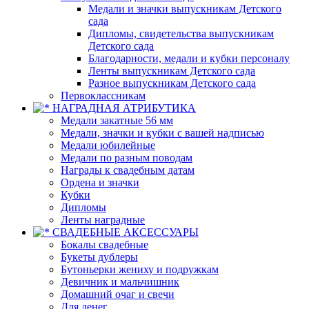
Медали и значки выпускникам Детского
сада
Дипломы, свидетельства выпускникам
Детского сада
Благодарности, медали и кубки персоналу
Ленты выпускникам Детского сада
Разное выпускникам Детского сада
Первоклассникам
НАГРАДНАЯ АТРИБУТИКА
Медали закатные 56 мм
Медали, значки и кубки с вашей надписью
Медали юбилейные
Медали по разным поводам
Награды к свадебным датам
Ордена и значки
Кубки
Дипломы
Ленты наградные
СВАДЕБНЫЕ АКСЕССУАРЫ
Бокалы свадебные
Букеты дублеры
Бутоньерки жениху и подружкам
Девичник и мальчишник
Домашний очаг и свечи
Для денег