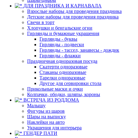
Шары-цифры
ДЛЯ ПРАЗДНИКА И КАРНАВАЛА
Взрослые наборы для проведения праздника
Детские наборы для проведения праздника
Свечи в торт
Хлопушки и бенгальские огни
Гирлянды и бумажные украшения
Гирлянды - буквы
Гирлянды - подвески
Гирлянды - тассел, занавесы - дождик
Гирлянды - флажки
Праздничная одноразовая посуда
Скатерти одноразовые
Стаканы одноразовые
Тарелки одноразовые
Другое для сервировки стола
Прикольные маски и очки
Колпачки, ободки, шляпы, короны
ВСТРЕЧА ИЗ РОДДОМА
Малышу
Фигуры из шаров
Шары на выписку
Наклейки на авто
Украшения для интерьера
ГЕНДЕР ПАТИ