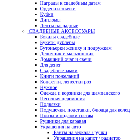
Награды к свадебным датам
Ордена и значки
Кубки
Дипломы
Ленты наградные
СВАДЕБНЫЕ АКСЕССУАРЫ
Бокалы свадебные
Букеты дублеры
Бутоньерки жениху и подружкам
Девичник и мальчишник
Домашний очаг и свечи
Для денег
Свадебные замки
Книги пожеланий
Конфетти, лепестки роз
Нужное
Одежда и корзинки для шампанского
Песочная церемония
Подвязки
Подушечки, подставки, блюдца для колец
Призы и подарки гостям
Рушники для каравая
Украшения на авто
Банты на зеркала / ручки
Украшения на капот / радиатор