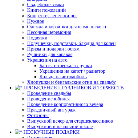
Свадебные замки
Книги пожеланий
Конфетти, лепестки роз
Нужное
Одежда и корзинки для шампанского
Песочная церемония
Подвязки
Подушечки, подставки, блюдца для колец
Призы и подарки гостям
Рушники для каравая
Украшения на авто
Банты на зеркала / ручки
Украшения на капот / радиатор
Кольца на автомобиль
Хлопушки и бенгальские огни на свадьбу
ПРОВЕДЕНИЕ ПРАЗДНИКОВ И ТОРЖЕСТВ
Проведение свадьбы
Проведение юбилея
Проведение корпоративного вечера
Праздничный антураж
Фотозоны
Выпускной вечер для старшеклассников
Выпускной в начальной школе
НЕСКУЧНЫЕ ПОДАРКИ
Интересное