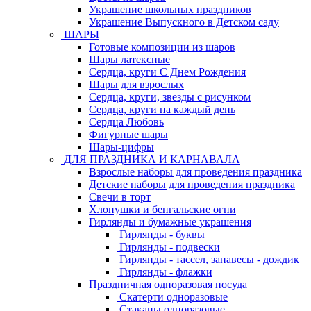
Украшение школьных праздников
Украшение Выпускного в Детском саду
ШАРЫ
Готовые композиции из шаров
Шары латексные
Сердца, круги С Днем Рождения
Шары для взрослых
Сердца, круги, звезды с рисунком
Сердца, круги на каждый день
Сердца Любовь
Фигурные шары
Шары-цифры
ДЛЯ ПРАЗДНИКА И КАРНАВАЛА
Взрослые наборы для проведения праздника
Детские наборы для проведения праздника
Свечи в торт
Хлопушки и бенгальские огни
Гирлянды и бумажные украшения
Гирлянды - буквы
Гирлянды - подвески
Гирлянды - тассел, занавесы - дождик
Гирлянды - флажки
Праздничная одноразовая посуда
Скатерти одноразовые
Стаканы одноразовые