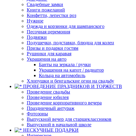
Свадебные замки
Книги пожеланий
Конфетти, лепестки роз
Нужное
Одежда и корзинки для шампанского
Песочная церемония
Подвязки
Подушечки, подставки, блюдца для колец
Призы и подарки гостям
Рушники для каравая
Украшения на авто
Банты на зеркала / ручки
Украшения на капот / радиатор
Кольца на автомобиль
Хлопушки и бенгальские огни на свадьбу
ПРОВЕДЕНИЕ ПРАЗДНИКОВ И ТОРЖЕСТВ
Проведение свадьбы
Проведение юбилея
Проведение корпоративного вечера
Праздничный антураж
Фотозоны
Выпускной вечер для старшеклассников
Выпускной в начальной школе
НЕСКУЧНЫЕ ПОДАРКИ
Интересное