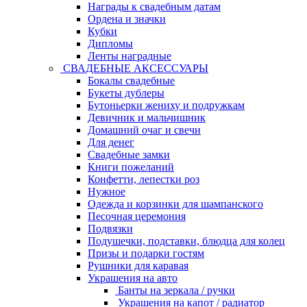
Награды к свадебным датам
Ордена и значки
Кубки
Дипломы
Ленты наградные
СВАДЕБНЫЕ АКСЕССУАРЫ
Бокалы свадебные
Букеты дублеры
Бутоньерки жениху и подружкам
Девичник и мальчишник
Домашний очаг и свечи
Для денег
Свадебные замки
Книги пожеланий
Конфетти, лепестки роз
Нужное
Одежда и корзинки для шампанского
Песочная церемония
Подвязки
Подушечки, подставки, блюдца для колец
Призы и подарки гостям
Рушники для каравая
Украшения на авто
Банты на зеркала / ручки
Украшения на капот / радиатор