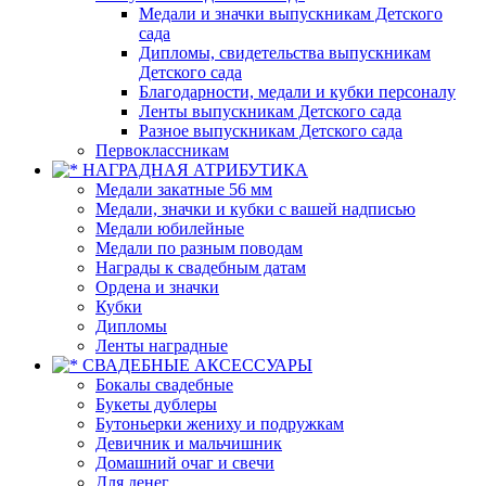
Медали и значки выпускникам Детского
сада
Дипломы, свидетельства выпускникам
Детского сада
Благодарности, медали и кубки персоналу
Ленты выпускникам Детского сада
Разное выпускникам Детского сада
Первоклассникам
НАГРАДНАЯ АТРИБУТИКА
Медали закатные 56 мм
Медали, значки и кубки с вашей надписью
Медали юбилейные
Медали по разным поводам
Награды к свадебным датам
Ордена и значки
Кубки
Дипломы
Ленты наградные
СВАДЕБНЫЕ АКСЕССУАРЫ
Бокалы свадебные
Букеты дублеры
Бутоньерки жениху и подружкам
Девичник и мальчишник
Домашний очаг и свечи
Для денег