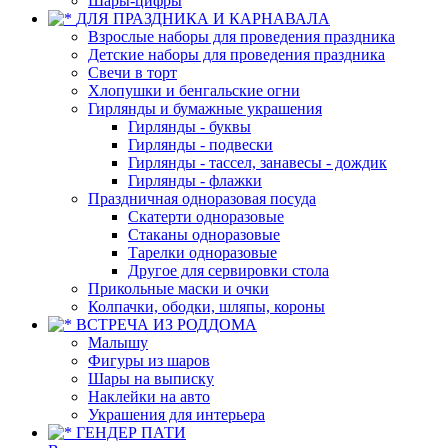
Шары-цифры
ДЛЯ ПРАЗДНИКА И КАРНАВАЛА
Взрослые наборы для проведения праздника
Детские наборы для проведения праздника
Свечи в торт
Хлопушки и бенгальские огни
Гирлянды и бумажные украшения
Гирлянды - буквы
Гирлянды - подвески
Гирлянды - тассел, занавесы - дождик
Гирлянды - флажки
Праздничная одноразовая посуда
Скатерти одноразовые
Стаканы одноразовые
Тарелки одноразовые
Другое для сервировки стола
Прикольные маски и очки
Колпачки, ободки, шляпы, короны
ВСТРЕЧА ИЗ РОДДОМА
Малышу
Фигуры из шаров
Шары на выписку
Наклейки на авто
Украшения для интерьера
ГЕНДЕР ПАТИ