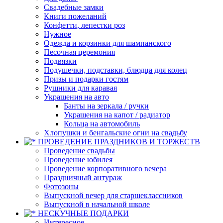
Свадебные замки
Книги пожеланий
Конфетти, лепестки роз
Нужное
Одежда и корзинки для шампанского
Песочная церемония
Подвязки
Подушечки, подставки, блюдца для колец
Призы и подарки гостям
Рушники для каравая
Украшения на авто
Банты на зеркала / ручки
Украшения на капот / радиатор
Кольца на автомобиль
Хлопушки и бенгальские огни на свадьбу
ПРОВЕДЕНИЕ ПРАЗДНИКОВ И ТОРЖЕСТВ
Проведение свадьбы
Проведение юбилея
Проведение корпоративного вечера
Праздничный антураж
Фотозоны
Выпускной вечер для старшеклассников
Выпускной в начальной школе
НЕСКУЧНЫЕ ПОДАРКИ
Интересное