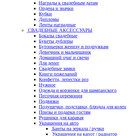
Награды к свадебным датам
Ордена и значки
Кубки
Дипломы
Ленты наградные
СВАДЕБНЫЕ АКСЕССУАРЫ
Бокалы свадебные
Букеты дублеры
Бутоньерки жениху и подружкам
Девичник и мальчишник
Домашний очаг и свечи
Для денег
Свадебные замки
Книги пожеланий
Конфетти, лепестки роз
Нужное
Одежда и корзинки для шампанского
Песочная церемония
Подвязки
Подушечки, подставки, блюдца для колец
Призы и подарки гостям
Рушники для каравая
Украшения на авто
Банты на зеркала / ручки
Украшения на капот / радиатор