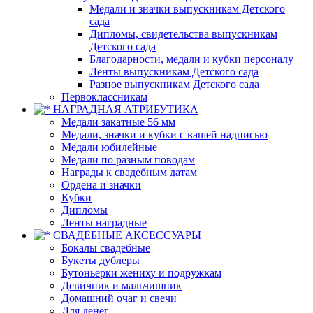
Медали и значки выпускникам Детского
сада
Дипломы, свидетельства выпускникам
Детского сада
Благодарности, медали и кубки персоналу
Ленты выпускникам Детского сада
Разное выпускникам Детского сада
Первоклассникам
НАГРАДНАЯ АТРИБУТИКА
Медали закатные 56 мм
Медали, значки и кубки с вашей надписью
Медали юбилейные
Медали по разным поводам
Награды к свадебным датам
Ордена и значки
Кубки
Дипломы
Ленты наградные
СВАДЕБНЫЕ АКСЕССУАРЫ
Бокалы свадебные
Букеты дублеры
Бутоньерки жениху и подружкам
Девичник и мальчишник
Домашний очаг и свечи
Для денег