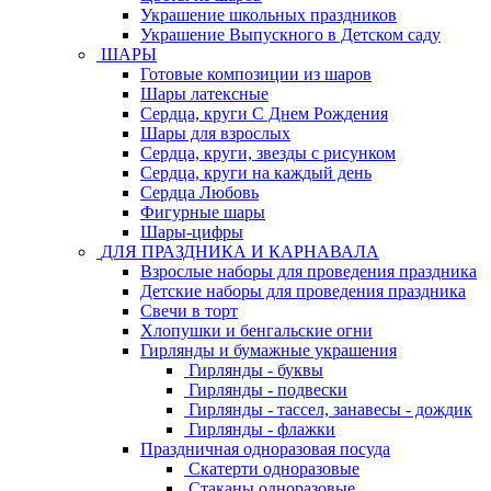
Украшение школьных праздников
Украшение Выпускного в Детском саду
ШАРЫ
Готовые композиции из шаров
Шары латексные
Сердца, круги С Днем Рождения
Шары для взрослых
Сердца, круги, звезды с рисунком
Сердца, круги на каждый день
Сердца Любовь
Фигурные шары
Шары-цифры
ДЛЯ ПРАЗДНИКА И КАРНАВАЛА
Взрослые наборы для проведения праздника
Детские наборы для проведения праздника
Свечи в торт
Хлопушки и бенгальские огни
Гирлянды и бумажные украшения
Гирлянды - буквы
Гирлянды - подвески
Гирлянды - тассел, занавесы - дождик
Гирлянды - флажки
Праздничная одноразовая посуда
Скатерти одноразовые
Стаканы одноразовые