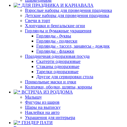
Шары-цифры
ДЛЯ ПРАЗДНИКА И КАРНАВАЛА
Взрослые наборы для проведения праздника
Детские наборы для проведения праздника
Свечи в торт
Хлопушки и бенгальские огни
Гирлянды и бумажные украшения
Гирлянды - буквы
Гирлянды - подвески
Гирлянды - тассел, занавесы - дождик
Гирлянды - флажки
Праздничная одноразовая посуда
Скатерти одноразовые
Стаканы одноразовые
Тарелки одноразовые
Другое для сервировки стола
Прикольные маски и очки
Колпачки, ободки, шляпы, короны
ВСТРЕЧА ИЗ РОДДОМА
Малышу
Фигуры из шаров
Шары на выписку
Наклейки на авто
Украшения для интерьера
ГЕНДЕР ПАТИ