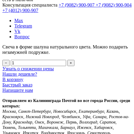
Консультация специалиста
+7 (9082)
900-907
+7 (9082)
900-904
+7 (4012)
900-907
Max
Telegram
Vk
Вопрос
Свеча в форме шалуна натурального цвета. Можно подарить
незамужней подружке.
−
+
Узнать о снижении цены
Нашли дешевле?
В корзину
Быстрый заказ
Напишите нам
Отправляем из Калининграда Почтой во все города России, среди
которых:
Москва, Санкт-Петербург, Новосибирск, Екатеринбург, Казань,
Красноярск, Нижний Новгород, Челябинск, Уфа, Самара, Ростов-на-
Дону, Краснодар, Омск, Воронеж, Пермь, Волгоград, Саратов,
Тюмень, Тольятти, Махачкала, Барнаул, Ижевск, Хабаровск,
Ульяновск, Иркутск, Владивосток, Ярославль, Севастополь,