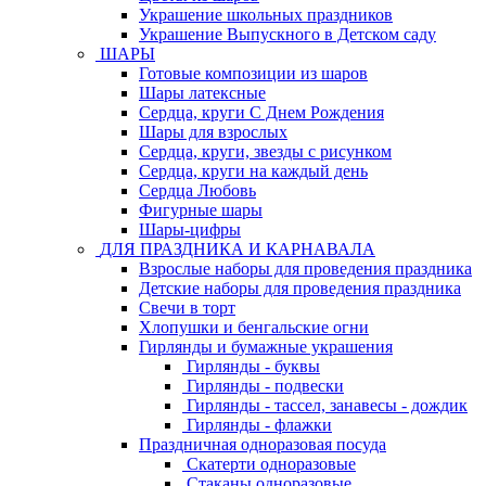
Украшение школьных праздников
Украшение Выпускного в Детском саду
ШАРЫ
Готовые композиции из шаров
Шары латексные
Сердца, круги С Днем Рождения
Шары для взрослых
Сердца, круги, звезды с рисунком
Сердца, круги на каждый день
Сердца Любовь
Фигурные шары
Шары-цифры
ДЛЯ ПРАЗДНИКА И КАРНАВАЛА
Взрослые наборы для проведения праздника
Детские наборы для проведения праздника
Свечи в торт
Хлопушки и бенгальские огни
Гирлянды и бумажные украшения
Гирлянды - буквы
Гирлянды - подвески
Гирлянды - тассел, занавесы - дождик
Гирлянды - флажки
Праздничная одноразовая посуда
Скатерти одноразовые
Стаканы одноразовые