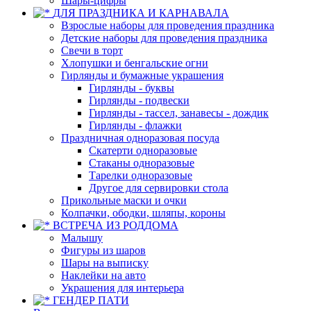
Шары-цифры
ДЛЯ ПРАЗДНИКА И КАРНАВАЛА
Взрослые наборы для проведения праздника
Детские наборы для проведения праздника
Свечи в торт
Хлопушки и бенгальские огни
Гирлянды и бумажные украшения
Гирлянды - буквы
Гирлянды - подвески
Гирлянды - тассел, занавесы - дождик
Гирлянды - флажки
Праздничная одноразовая посуда
Скатерти одноразовые
Стаканы одноразовые
Тарелки одноразовые
Другое для сервировки стола
Прикольные маски и очки
Колпачки, ободки, шляпы, короны
ВСТРЕЧА ИЗ РОДДОМА
Малышу
Фигуры из шаров
Шары на выписку
Наклейки на авто
Украшения для интерьера
ГЕНДЕР ПАТИ