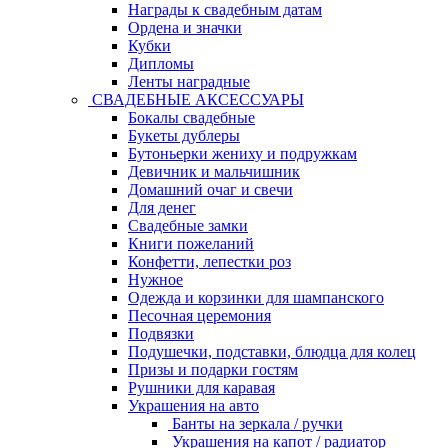
Награды к свадебным датам
Ордена и значки
Кубки
Дипломы
Ленты наградные
СВАДЕБНЫЕ АКСЕССУАРЫ
Бокалы свадебные
Букеты дублеры
Бутоньерки жениху и подружкам
Девичник и мальчишник
Домашний очаг и свечи
Для денег
Свадебные замки
Книги пожеланий
Конфетти, лепестки роз
Нужное
Одежда и корзинки для шампанского
Песочная церемония
Подвязки
Подушечки, подставки, блюдца для колец
Призы и подарки гостям
Рушники для каравая
Украшения на авто
Банты на зеркала / ручки
Украшения на капот / радиатор