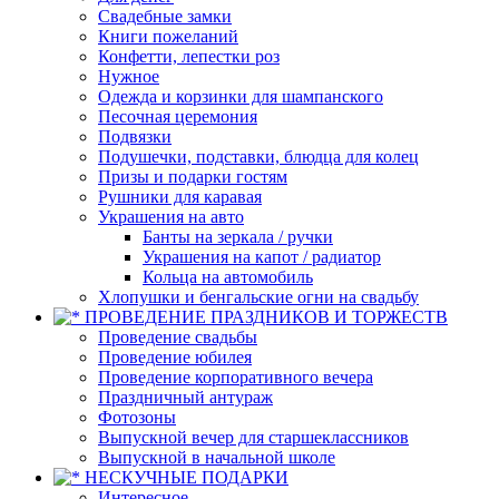
Свадебные замки
Книги пожеланий
Конфетти, лепестки роз
Нужное
Одежда и корзинки для шампанского
Песочная церемония
Подвязки
Подушечки, подставки, блюдца для колец
Призы и подарки гостям
Рушники для каравая
Украшения на авто
Банты на зеркала / ручки
Украшения на капот / радиатор
Кольца на автомобиль
Хлопушки и бенгальские огни на свадьбу
ПРОВЕДЕНИЕ ПРАЗДНИКОВ И ТОРЖЕСТВ
Проведение свадьбы
Проведение юбилея
Проведение корпоративного вечера
Праздничный антураж
Фотозоны
Выпускной вечер для старшеклассников
Выпускной в начальной школе
НЕСКУЧНЫЕ ПОДАРКИ
Интересное