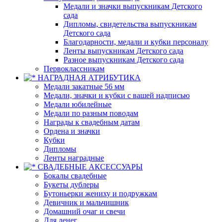
Медали и значки выпускникам Детского
сада
Дипломы, свидетельства выпускникам
Детского сада
Благодарности, медали и кубки персоналу
Ленты выпускникам Детского сада
Разное выпускникам Детского сада
Первоклассникам
НАГРАДНАЯ АТРИБУТИКА
Медали закатные 56 мм
Медали, значки и кубки с вашей надписью
Медали юбилейные
Медали по разным поводам
Награды к свадебным датам
Ордена и значки
Кубки
Дипломы
Ленты наградные
СВАДЕБНЫЕ АКСЕССУАРЫ
Бокалы свадебные
Букеты дублеры
Бутоньерки жениху и подружкам
Девичник и мальчишник
Домашний очаг и свечи
Для денег