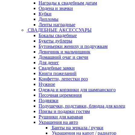
Награды к свадебным датам
Ордена и значки
Кубки
Дипломы
Ленты наградные
СВАДЕБНЫЕ АКСЕССУАРЫ
Бокалы свадебные
Букеты дублеры
Бутоньерки жениху и подружкам
Девичник и мальчишник
Домашний очаг и свечи
Для денег
Свадебные замки
Книги пожеланий
Конфетти, лепестки роз
Нужное
Одежда и корзинки для шампанского
Песочная церемония
Подвязки
Подушечки, подставки, блюдца для колец
Призы и подарки гостям
Рушники для каравая
Украшения на авто
Банты на зеркала / ручки
Украшения на капот / радиатор