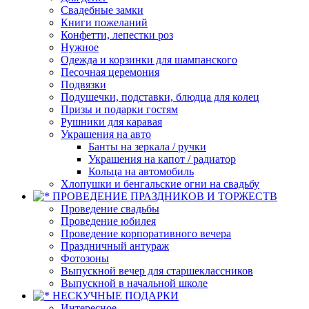
Свадебные замки
Книги пожеланий
Конфетти, лепестки роз
Нужное
Одежда и корзинки для шампанского
Песочная церемония
Подвязки
Подушечки, подставки, блюдца для колец
Призы и подарки гостям
Рушники для каравая
Украшения на авто
Банты на зеркала / ручки
Украшения на капот / радиатор
Кольца на автомобиль
Хлопушки и бенгальские огни на свадьбу
ПРОВЕДЕНИЕ ПРАЗДНИКОВ И ТОРЖЕСТВ
Проведение свадьбы
Проведение юбилея
Проведение корпоративного вечера
Праздничный антураж
Фотозоны
Выпускной вечер для старшеклассников
Выпускной в начальной школе
НЕСКУЧНЫЕ ПОДАРКИ
Интересное