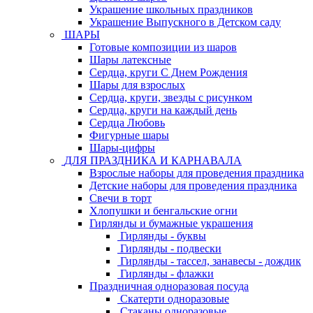
Украшение школьных праздников
Украшение Выпускного в Детском саду
ШАРЫ
Готовые композиции из шаров
Шары латексные
Сердца, круги С Днем Рождения
Шары для взрослых
Сердца, круги, звезды с рисунком
Сердца, круги на каждый день
Сердца Любовь
Фигурные шары
Шары-цифры
ДЛЯ ПРАЗДНИКА И КАРНАВАЛА
Взрослые наборы для проведения праздника
Детские наборы для проведения праздника
Свечи в торт
Хлопушки и бенгальские огни
Гирлянды и бумажные украшения
Гирлянды - буквы
Гирлянды - подвески
Гирлянды - тассел, занавесы - дождик
Гирлянды - флажки
Праздничная одноразовая посуда
Скатерти одноразовые
Стаканы одноразовые