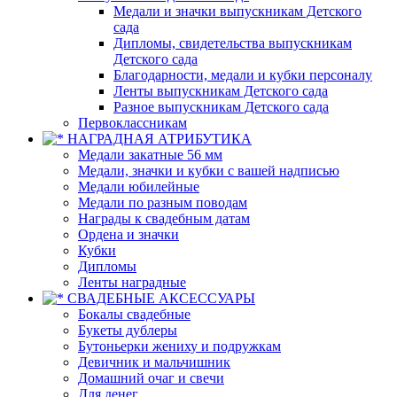
Медали и значки выпускникам Детского
сада
Дипломы, свидетельства выпускникам
Детского сада
Благодарности, медали и кубки персоналу
Ленты выпускникам Детского сада
Разное выпускникам Детского сада
Первоклассникам
НАГРАДНАЯ АТРИБУТИКА
Медали закатные 56 мм
Медали, значки и кубки с вашей надписью
Медали юбилейные
Медали по разным поводам
Награды к свадебным датам
Ордена и значки
Кубки
Дипломы
Ленты наградные
СВАДЕБНЫЕ АКСЕССУАРЫ
Бокалы свадебные
Букеты дублеры
Бутоньерки жениху и подружкам
Девичник и мальчишник
Домашний очаг и свечи
Для денег