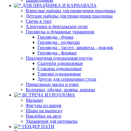
Шары-цифры
ДЛЯ ПРАЗДНИКА И КАРНАВАЛА
Взрослые наборы для проведения праздника
Детские наборы для проведения праздника
Свечи в торт
Хлопушки и бенгальские огни
Гирлянды и бумажные украшения
Гирлянды - буквы
Гирлянды - подвески
Гирлянды - тассел, занавесы - дождик
Гирлянды - флажки
Праздничная одноразовая посуда
Скатерти одноразовые
Стаканы одноразовые
Тарелки одноразовые
Другое для сервировки стола
Прикольные маски и очки
Колпачки, ободки, шляпы, короны
ВСТРЕЧА ИЗ РОДДОМА
Малышу
Фигуры из шаров
Шары на выписку
Наклейки на авто
Украшения для интерьера
ГЕНДЕР ПАТИ