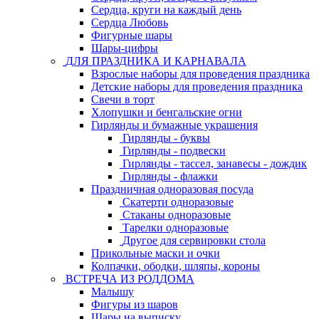
Сердца, круги на каждый день
Сердца Любовь
Фигурные шары
Шары-цифры
ДЛЯ ПРАЗДНИКА И КАРНАВАЛА
Взрослые наборы для проведения праздника
Детские наборы для проведения праздника
Свечи в торт
Хлопушки и бенгальские огни
Гирлянды и бумажные украшения
Гирлянды - буквы
Гирлянды - подвески
Гирлянды - тассел, занавесы - дождик
Гирлянды - флажки
Праздничная одноразовая посуда
Скатерти одноразовые
Стаканы одноразовые
Тарелки одноразовые
Другое для сервировки стола
Прикольные маски и очки
Колпачки, ободки, шляпы, короны
ВСТРЕЧА ИЗ РОДДОМА
Малышу
Фигуры из шаров
Шары на выписку