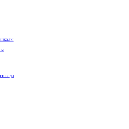
 школы
лы
го сада