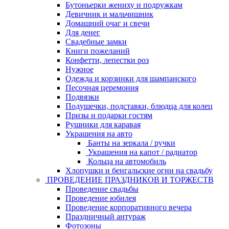
Бутоньерки жениху и подружкам
Девичник и мальчишник
Домашний очаг и свечи
Для денег
Свадебные замки
Книги пожеланий
Конфетти, лепестки роз
Нужное
Одежда и корзинки для шампанского
Песочная церемония
Подвязки
Подушечки, подставки, блюдца для колец
Призы и подарки гостям
Рушники для каравая
Украшения на авто
Банты на зеркала / ручки
Украшения на капот / радиатор
Кольца на автомобиль
Хлопушки и бенгальские огни на свадьбу
ПРОВЕДЕНИЕ ПРАЗДНИКОВ И ТОРЖЕСТВ
Проведение свадьбы
Проведение юбилея
Проведение корпоративного вечера
Праздничный антураж
Фотозоны