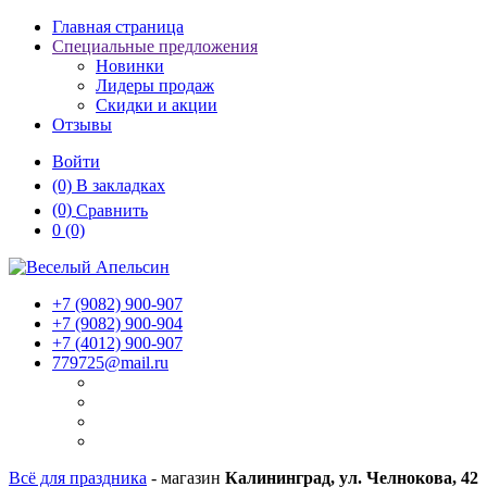
Главная страница
Специальные предложения
Новинки
Лидеры продаж
Скидки и акции
Отзывы
Войти
(0)
В закладках
(0)
Сравнить
0
(0)
+7 (9082)
900-907
+7 (9082)
900-904
+7 (4012)
900-907
779725@mail.ru
Всё для праздника
- магазин
Калининград, ул. Челнокова, 42