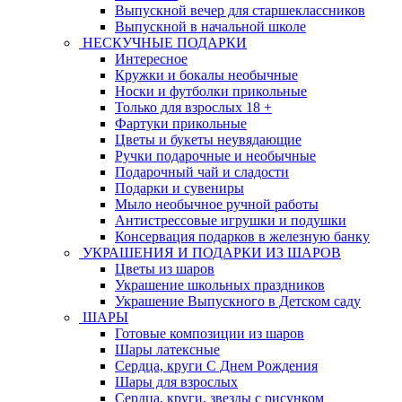
Выпускной вечер для старшеклассников
Выпускной в начальной школе
НЕСКУЧНЫЕ ПОДАРКИ
Интересное
Кружки и бокалы необычные
Носки и футболки прикольные
Только для взрослых 18 +
Фартуки прикольные
Цветы и букеты неувядающие
Ручки подарочные и необычные
Подарочный чай и сладости
Подарки и сувениры
Мыло необычное ручной работы
Антистрессовые игрушки и подушки
Консервация подарков в железную банку
УКРАШЕНИЯ И ПОДАРКИ ИЗ ШАРОВ
Цветы из шаров
Украшение школьных праздников
Украшение Выпускного в Детском саду
ШАРЫ
Готовые композиции из шаров
Шары латексные
Сердца, круги С Днем Рождения
Шары для взрослых
Сердца, круги, звезды с рисунком