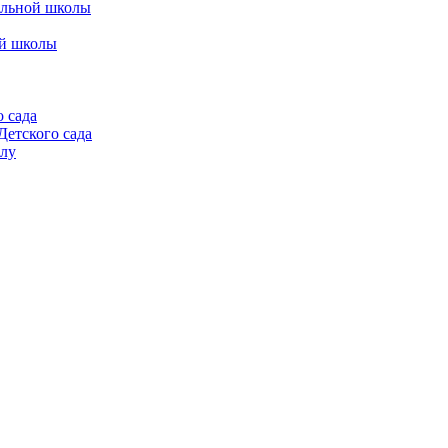
альной школы
ой школы
 сада
етского сада
алу