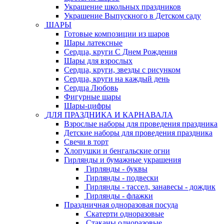
Украшение школьных праздников
Украшение Выпускного в Детском саду
ШАРЫ
Готовые композиции из шаров
Шары латексные
Сердца, круги С Днем Рождения
Шары для взрослых
Сердца, круги, звезды с рисунком
Сердца, круги на каждый день
Сердца Любовь
Фигурные шары
Шары-цифры
ДЛЯ ПРАЗДНИКА И КАРНАВАЛА
Взрослые наборы для проведения праздника
Детские наборы для проведения праздника
Свечи в торт
Хлопушки и бенгальские огни
Гирлянды и бумажные украшения
Гирлянды - буквы
Гирлянды - подвески
Гирлянды - тассел, занавесы - дождик
Гирлянды - флажки
Праздничная одноразовая посуда
Скатерти одноразовые
Стаканы одноразовые