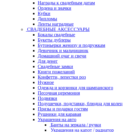
Награды к свадебным датам
Ордена и значки
Кубки
Дипломы
Ленты наградные
СВАДЕБНЫЕ АКСЕССУАРЫ
Бокалы свадебные
Букеты дублеры
Бутоньерки жениху и подружкам
Девичник и мальчишник
Домашний очаг и свечи
Для денег
Свадебные замки
Книги пожеланий
Конфетти, лепестки роз
Нужное
Одежда и корзинки для шампанского
Песочная церемония
Подвязки
Подушечки, подставки, блюдца для колец
Призы и подарки гостям
Рушники для каравая
Украшения на авто
Банты на зеркала / ручки
Украшения на капот / радиатор