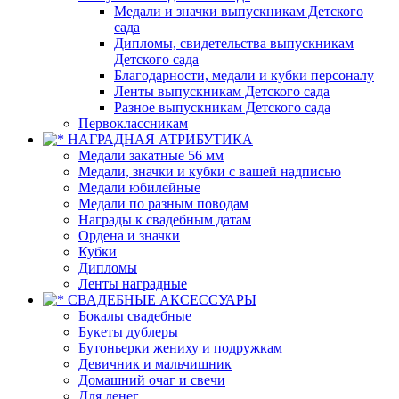
Медали и значки выпускникам Детского
сада
Дипломы, свидетельства выпускникам
Детского сада
Благодарности, медали и кубки персоналу
Ленты выпускникам Детского сада
Разное выпускникам Детского сада
Первоклассникам
НАГРАДНАЯ АТРИБУТИКА
Медали закатные 56 мм
Медали, значки и кубки с вашей надписью
Медали юбилейные
Медали по разным поводам
Награды к свадебным датам
Ордена и значки
Кубки
Дипломы
Ленты наградные
СВАДЕБНЫЕ АКСЕССУАРЫ
Бокалы свадебные
Букеты дублеры
Бутоньерки жениху и подружкам
Девичник и мальчишник
Домашний очаг и свечи
Для денег