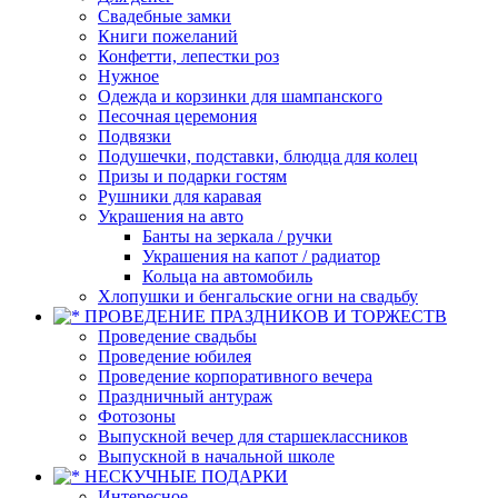
Свадебные замки
Книги пожеланий
Конфетти, лепестки роз
Нужное
Одежда и корзинки для шампанского
Песочная церемония
Подвязки
Подушечки, подставки, блюдца для колец
Призы и подарки гостям
Рушники для каравая
Украшения на авто
Банты на зеркала / ручки
Украшения на капот / радиатор
Кольца на автомобиль
Хлопушки и бенгальские огни на свадьбу
ПРОВЕДЕНИЕ ПРАЗДНИКОВ И ТОРЖЕСТВ
Проведение свадьбы
Проведение юбилея
Проведение корпоративного вечера
Праздничный антураж
Фотозоны
Выпускной вечер для старшеклассников
Выпускной в начальной школе
НЕСКУЧНЫЕ ПОДАРКИ
Интересное