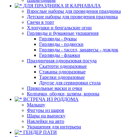
Шары-цифры
ДЛЯ ПРАЗДНИКА И КАРНАВАЛА
Взрослые наборы для проведения праздника
Детские наборы для проведения праздника
Свечи в торт
Хлопушки и бенгальские огни
Гирлянды и бумажные украшения
Гирлянды - буквы
Гирлянды - подвески
Гирлянды - тассел, занавесы - дождик
Гирлянды - флажки
Праздничная одноразовая посуда
Скатерти одноразовые
Стаканы одноразовые
Тарелки одноразовые
Другое для сервировки стола
Прикольные маски и очки
Колпачки, ободки, шляпы, короны
ВСТРЕЧА ИЗ РОДДОМА
Малышу
Фигуры из шаров
Шары на выписку
Наклейки на авто
Украшения для интерьера
ГЕНДЕР ПАТИ