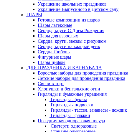
Украшение школьных праздников
Украшение Выпускного в Детском саду
ШАРЫ
Готовые композиции из шаров
Шары латексные
Сердца, круги С Днем Рождения
Шары для взрослых
Сердца, круги, звезды с рисунком
Сердца, круги на каждый день
Сердца Любовь
Фигурные шары
Шары-цифры
ДЛЯ ПРАЗДНИКА И КАРНАВАЛА
Взрослые наборы для проведения праздника
Детские наборы для проведения праздника
Свечи в торт
Хлопушки и бенгальские огни
Гирлянды и бумажные украшения
Гирлянды - буквы
Гирлянды - подвески
Гирлянды - тассел, занавесы - дождик
Гирлянды - флажки
Праздничная одноразовая посуда
Скатерти одноразовые
Стаканы одноразовые