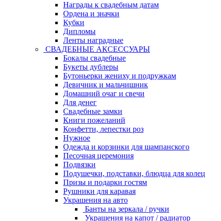
Награды к свадебным датам
Ордена и значки
Кубки
Дипломы
Ленты наградные
СВАДЕБНЫЕ АКСЕССУАРЫ
Бокалы свадебные
Букеты дублеры
Бутоньерки жениху и подружкам
Девичник и мальчишник
Домашний очаг и свечи
Для денег
Свадебные замки
Книги пожеланий
Конфетти, лепестки роз
Нужное
Одежда и корзинки для шампанского
Песочная церемония
Подвязки
Подушечки, подставки, блюдца для колец
Призы и подарки гостям
Рушники для каравая
Украшения на авто
Банты на зеркала / ручки
Украшения на капот / радиатор