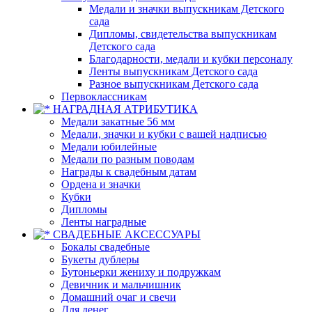
Медали и значки выпускникам Детского
сада
Дипломы, свидетельства выпускникам
Детского сада
Благодарности, медали и кубки персоналу
Ленты выпускникам Детского сада
Разное выпускникам Детского сада
Первоклассникам
НАГРАДНАЯ АТРИБУТИКА
Медали закатные 56 мм
Медали, значки и кубки с вашей надписью
Медали юбилейные
Медали по разным поводам
Награды к свадебным датам
Ордена и значки
Кубки
Дипломы
Ленты наградные
СВАДЕБНЫЕ АКСЕССУАРЫ
Бокалы свадебные
Букеты дублеры
Бутоньерки жениху и подружкам
Девичник и мальчишник
Домашний очаг и свечи
Для денег