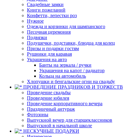
Свадебные замки
Книги пожеланий
Конфетти, лепестки роз
Нужное
Одежда и корзинки для шампанского
Песочная церемония
Подвязки
Подушечки, подставки, блюдца для колец
Призы и подарки гостям
Рушники для каравая
Украшения на авто
Банты на зеркала / ручки
Украшения на капот / радиатор
Кольца на автомобиль
Хлопушки и бенгальские огни на свадьбу
ПРОВЕДЕНИЕ ПРАЗДНИКОВ И ТОРЖЕСТВ
Проведение свадьбы
Проведение юбилея
Проведение корпоративного вечера
Праздничный антураж
Фотозоны
Выпускной вечер для старшеклассников
Выпускной в начальной школе
НЕСКУЧНЫЕ ПОДАРКИ
Интересное