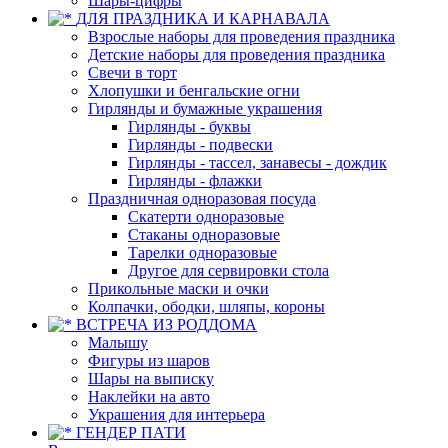
Шары-цифры
ДЛЯ ПРАЗДНИКА И КАРНАВАЛА
Взрослые наборы для проведения праздника
Детские наборы для проведения праздника
Свечи в торт
Хлопушки и бенгальские огни
Гирлянды и бумажные украшения
Гирлянды - буквы
Гирлянды - подвески
Гирлянды - тассел, занавесы - дождик
Гирлянды - флажки
Праздничная одноразовая посуда
Скатерти одноразовые
Стаканы одноразовые
Тарелки одноразовые
Другое для сервировки стола
Прикольные маски и очки
Колпачки, ободки, шляпы, короны
ВСТРЕЧА ИЗ РОДДОМА
Малышу
Фигуры из шаров
Шары на выписку
Наклейки на авто
Украшения для интерьера
ГЕНДЕР ПАТИ