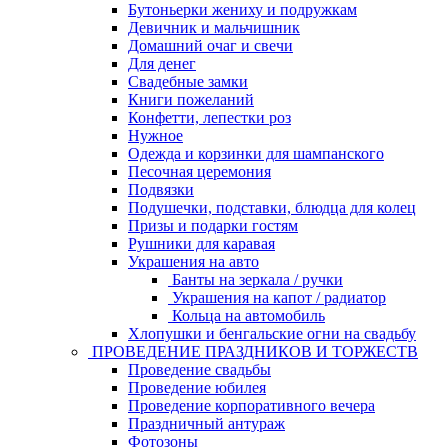
Бутоньерки жениху и подружкам
Девичник и мальчишник
Домашний очаг и свечи
Для денег
Свадебные замки
Книги пожеланий
Конфетти, лепестки роз
Нужное
Одежда и корзинки для шампанского
Песочная церемония
Подвязки
Подушечки, подставки, блюдца для колец
Призы и подарки гостям
Рушники для каравая
Украшения на авто
Банты на зеркала / ручки
Украшения на капот / радиатор
Кольца на автомобиль
Хлопушки и бенгальские огни на свадьбу
ПРОВЕДЕНИЕ ПРАЗДНИКОВ И ТОРЖЕСТВ
Проведение свадьбы
Проведение юбилея
Проведение корпоративного вечера
Праздничный антураж
Фотозоны