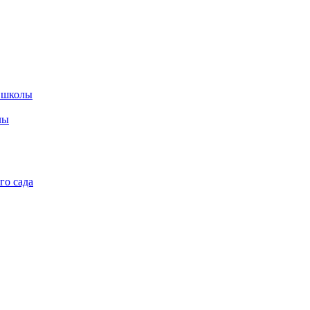
 школы
лы
го сада