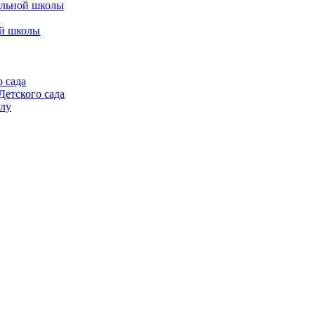
альной школы
ой школы
 сада
етского сада
алу