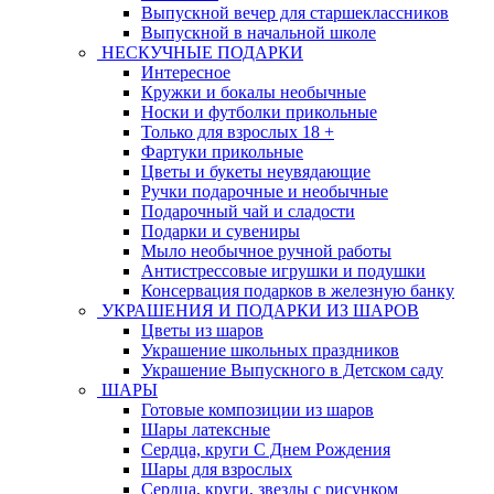
Выпускной вечер для старшеклассников
Выпускной в начальной школе
НЕСКУЧНЫЕ ПОДАРКИ
Интересное
Кружки и бокалы необычные
Носки и футболки прикольные
Только для взрослых 18 +
Фартуки прикольные
Цветы и букеты неувядающие
Ручки подарочные и необычные
Подарочный чай и сладости
Подарки и сувениры
Мыло необычное ручной работы
Антистрессовые игрушки и подушки
Консервация подарков в железную банку
УКРАШЕНИЯ И ПОДАРКИ ИЗ ШАРОВ
Цветы из шаров
Украшение школьных праздников
Украшение Выпускного в Детском саду
ШАРЫ
Готовые композиции из шаров
Шары латексные
Сердца, круги С Днем Рождения
Шары для взрослых
Сердца, круги, звезды с рисунком