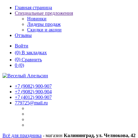
Главная страница
Специальные предложения
Новинки
Лидеры продаж
Скидки и акции
Отзывы
Войти
(0)
В закладках
(0)
Сравнить
0
(0)
+7 (9082)
900-907
+7 (9082)
900-904
+7 (4012)
900-907
779725@mail.ru
Всё для праздника
- магазин
Калининград, ул. Челнокова, 42