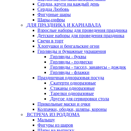
Сердца, круги на каждый день
Сердца Любовь
Фигурные шары
Шары-цифры
ДЛЯ ПРАЗДНИКА И КАРНАВАЛА
Взрослые наборы для проведения праздника
Детские наборы для проведения праздника
Свечи в торт
Хлопушки и бенгальские огни
Гирлянды и бумажные украшения
Гирлянды - буквы
Гирлянды - подвески
Гирлянды - тассел, занавесы - дождик
Гирлянды - флажки
Праздничная одноразовая посуда
Скатерти одноразовые
Стаканы одноразовые
Тарелки одноразовые
Другое для сервировки стола
Прикольные маски и очки
Колпачки, ободки, шляпы, короны
ВСТРЕЧА ИЗ РОДДОМА
Малышу
Фигуры из шаров
Шары на выписку