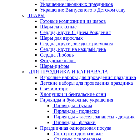
Украшение школьных праздников
Украшение Выпускного в Детском саду
ШАРЫ
Готовые композиции из шаров
Шары латексные
Сердца, круги С Днем Рождения
Шары для взрослых
Сердца, круги, звезды с рисунком
Сердца, круги на каждый день
Сердца Любовь
Фигурные шары
Шары-цифры
ДЛЯ ПРАЗДНИКА И КАРНАВАЛА
Взрослые наборы для проведения праздника
Детские наборы для проведения праздника
Свечи в торт
Хлопушки и бенгальские огни
Гирлянды и бумажные украшения
Гирлянды - буквы
Гирлянды - подвески
Гирлянды - тассел, занавесы - дождик
Гирлянды - флажки
Праздничная одноразовая посуда
Скатерти одноразовые
Стаканы одноразовые