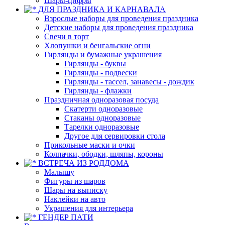
Шары-цифры
ДЛЯ ПРАЗДНИКА И КАРНАВАЛА
Взрослые наборы для проведения праздника
Детские наборы для проведения праздника
Свечи в торт
Хлопушки и бенгальские огни
Гирлянды и бумажные украшения
Гирлянды - буквы
Гирлянды - подвески
Гирлянды - тассел, занавесы - дождик
Гирлянды - флажки
Праздничная одноразовая посуда
Скатерти одноразовые
Стаканы одноразовые
Тарелки одноразовые
Другое для сервировки стола
Прикольные маски и очки
Колпачки, ободки, шляпы, короны
ВСТРЕЧА ИЗ РОДДОМА
Малышу
Фигуры из шаров
Шары на выписку
Наклейки на авто
Украшения для интерьера
ГЕНДЕР ПАТИ