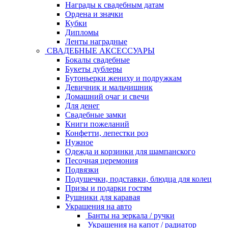
Награды к свадебным датам
Ордена и значки
Кубки
Дипломы
Ленты наградные
СВАДЕБНЫЕ АКСЕССУАРЫ
Бокалы свадебные
Букеты дублеры
Бутоньерки жениху и подружкам
Девичник и мальчишник
Домашний очаг и свечи
Для денег
Свадебные замки
Книги пожеланий
Конфетти, лепестки роз
Нужное
Одежда и корзинки для шампанского
Песочная церемония
Подвязки
Подушечки, подставки, блюдца для колец
Призы и подарки гостям
Рушники для каравая
Украшения на авто
Банты на зеркала / ручки
Украшения на капот / радиатор