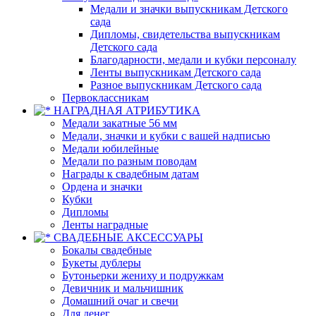
Медали и значки выпускникам Детского
сада
Дипломы, свидетельства выпускникам
Детского сада
Благодарности, медали и кубки персоналу
Ленты выпускникам Детского сада
Разное выпускникам Детского сада
Первоклассникам
НАГРАДНАЯ АТРИБУТИКА
Медали закатные 56 мм
Медали, значки и кубки с вашей надписью
Медали юбилейные
Медали по разным поводам
Награды к свадебным датам
Ордена и значки
Кубки
Дипломы
Ленты наградные
СВАДЕБНЫЕ АКСЕССУАРЫ
Бокалы свадебные
Букеты дублеры
Бутоньерки жениху и подружкам
Девичник и мальчишник
Домашний очаг и свечи
Для денег