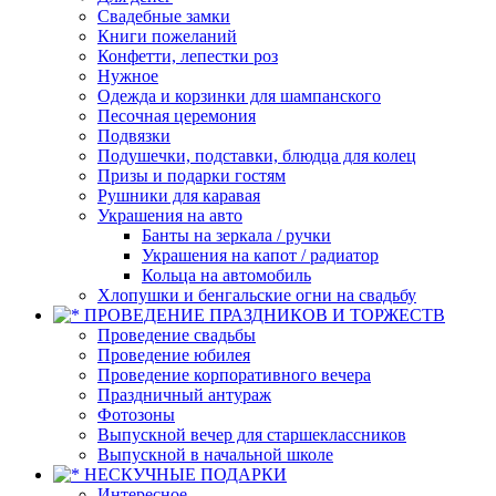
Свадебные замки
Книги пожеланий
Конфетти, лепестки роз
Нужное
Одежда и корзинки для шампанского
Песочная церемония
Подвязки
Подушечки, подставки, блюдца для колец
Призы и подарки гостям
Рушники для каравая
Украшения на авто
Банты на зеркала / ручки
Украшения на капот / радиатор
Кольца на автомобиль
Хлопушки и бенгальские огни на свадьбу
ПРОВЕДЕНИЕ ПРАЗДНИКОВ И ТОРЖЕСТВ
Проведение свадьбы
Проведение юбилея
Проведение корпоративного вечера
Праздничный антураж
Фотозоны
Выпускной вечер для старшеклассников
Выпускной в начальной школе
НЕСКУЧНЫЕ ПОДАРКИ
Интересное