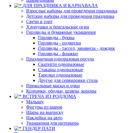
Шары-цифры
ДЛЯ ПРАЗДНИКА И КАРНАВАЛА
Взрослые наборы для проведения праздника
Детские наборы для проведения праздника
Свечи в торт
Хлопушки и бенгальские огни
Гирлянды и бумажные украшения
Гирлянды - буквы
Гирлянды - подвески
Гирлянды - тассел, занавесы - дождик
Гирлянды - флажки
Праздничная одноразовая посуда
Скатерти одноразовые
Стаканы одноразовые
Тарелки одноразовые
Другое для сервировки стола
Прикольные маски и очки
Колпачки, ободки, шляпы, короны
ВСТРЕЧА ИЗ РОДДОМА
Малышу
Фигуры из шаров
Шары на выписку
Наклейки на авто
Украшения для интерьера
ГЕНДЕР ПАТИ