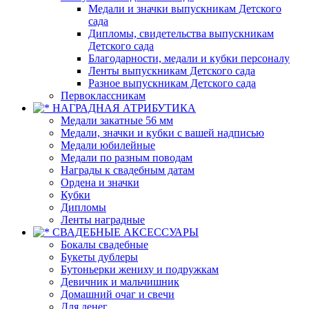
Медали и значки выпускникам Детского
сада
Дипломы, свидетельства выпускникам
Детского сада
Благодарности, медали и кубки персоналу
Ленты выпускникам Детского сада
Разное выпускникам Детского сада
Первоклассникам
НАГРАДНАЯ АТРИБУТИКА
Медали закатные 56 мм
Медали, значки и кубки с вашей надписью
Медали юбилейные
Медали по разным поводам
Награды к свадебным датам
Ордена и значки
Кубки
Дипломы
Ленты наградные
СВАДЕБНЫЕ АКСЕССУАРЫ
Бокалы свадебные
Букеты дублеры
Бутоньерки жениху и подружкам
Девичник и мальчишник
Домашний очаг и свечи
Для денег