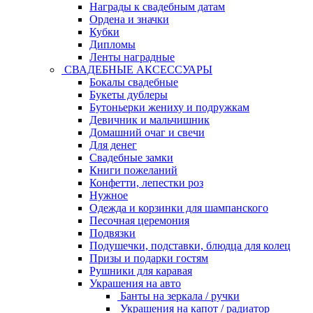
Награды к свадебным датам
Ордена и значки
Кубки
Дипломы
Ленты наградные
СВАДЕБНЫЕ АКСЕССУАРЫ
Бокалы свадебные
Букеты дублеры
Бутоньерки жениху и подружкам
Девичник и мальчишник
Домашний очаг и свечи
Для денег
Свадебные замки
Книги пожеланий
Конфетти, лепестки роз
Нужное
Одежда и корзинки для шампанского
Песочная церемония
Подвязки
Подушечки, подставки, блюдца для колец
Призы и подарки гостям
Рушники для каравая
Украшения на авто
Банты на зеркала / ручки
Украшения на капот / радиатор