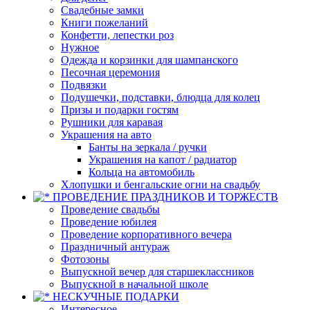
Свадебные замки
Книги пожеланий
Конфетти, лепестки роз
Нужное
Одежда и корзинки для шампанского
Песочная церемония
Подвязки
Подушечки, подставки, блюдца для колец
Призы и подарки гостям
Рушники для каравая
Украшения на авто
Банты на зеркала / ручки
Украшения на капот / радиатор
Кольца на автомобиль
Хлопушки и бенгальские огни на свадьбу
ПРОВЕДЕНИЕ ПРАЗДНИКОВ И ТОРЖЕСТВ
Проведение свадьбы
Проведение юбилея
Проведение корпоративного вечера
Праздничный антураж
Фотозоны
Выпускной вечер для старшеклассников
Выпускной в начальной школе
НЕСКУЧНЫЕ ПОДАРКИ
Интересное