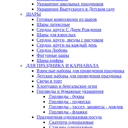
Украшение школьных праздников
Украшение Выпускного в Детском саду
ШАРЫ
Готовые композиции из шаров
Шары латексные
Сердца, круги С Днем Рождения
Шары для взрослых
Сердца, круги, звезды с рисунком
Сердца, круги на каждый день
Сердца Любовь
Фигурные шары
Шары-цифры
ДЛЯ ПРАЗДНИКА И КАРНАВАЛА
Взрослые наборы для проведения праздника
Детские наборы для проведения праздника
Свечи в торт
Хлопушки и бенгальские огни
Гирлянды и бумажные украшения
Гирлянды - буквы
Гирлянды - подвески
Гирлянды - тассел, занавесы - дождик
Гирлянды - флажки
Праздничная одноразовая посуда
Скатерти одноразовые
Стаканы одноразовые