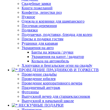
Свадебные замки
Книги пожеланий
Конфетти, лепестки роз
Нужное
Одежда и корзинки для шампанского
Песочная церемония
Подвязки
Подушечки, подставки, блюдца для колец
Призы и подарки гостям
Рушники для каравая
Украшения на авто
Банты на зеркала / ручки
Украшения на капот / радиатор
Кольца на автомобиль
Хлопушки и бенгальские огни на свадьбу
ПРОВЕДЕНИЕ ПРАЗДНИКОВ И ТОРЖЕСТВ
Проведение свадьбы
Проведение юбилея
Проведение корпоративного вечера
Праздничный антураж
Фотозоны
Выпускной вечер для старшеклассников
Выпускной в начальной школе
НЕСКУЧНЫЕ ПОДАРКИ
Интересное