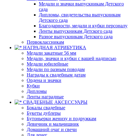
Медали и значки выпускникам Детского
сада
Дипломы, свидетельства выпускникам
Детского сада
Благодарности, медали и кубки персоналу
Ленты выпускникам Детского сада
Разное выпускникам Детского сада
Первоклассникам
НАГРАДНАЯ АТРИБУТИКА
Медали закатные 56 мм
Медали, значки и кубки с вашей надписью
Медали юбилейные
Медали по разным поводам
Награды к свадебным датам
Ордена и значки
Кубки
Дипломы
Ленты наградные
СВАДЕБНЫЕ АКСЕССУАРЫ
Бокалы свадебные
Букеты дублеры
Бутоньерки жениху и подружкам
Девичник и мальчишник
Домашний очаг и свечи
Для денег