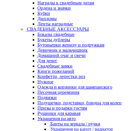
Награды к свадебным датам
Ордена и значки
Кубки
Дипломы
Ленты наградные
СВАДЕБНЫЕ АКСЕССУАРЫ
Бокалы свадебные
Букеты дублеры
Бутоньерки жениху и подружкам
Девичник и мальчишник
Домашний очаг и свечи
Для денег
Свадебные замки
Книги пожеланий
Конфетти, лепестки роз
Нужное
Одежда и корзинки для шампанского
Песочная церемония
Подвязки
Подушечки, подставки, блюдца для колец
Призы и подарки гостям
Рушники для каравая
Украшения на авто
Банты на зеркала / ручки
Украшения на капот / радиатор