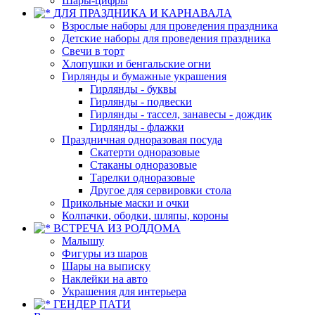
Шары-цифры
ДЛЯ ПРАЗДНИКА И КАРНАВАЛА
Взрослые наборы для проведения праздника
Детские наборы для проведения праздника
Свечи в торт
Хлопушки и бенгальские огни
Гирлянды и бумажные украшения
Гирлянды - буквы
Гирлянды - подвески
Гирлянды - тассел, занавесы - дождик
Гирлянды - флажки
Праздничная одноразовая посуда
Скатерти одноразовые
Стаканы одноразовые
Тарелки одноразовые
Другое для сервировки стола
Прикольные маски и очки
Колпачки, ободки, шляпы, короны
ВСТРЕЧА ИЗ РОДДОМА
Малышу
Фигуры из шаров
Шары на выписку
Наклейки на авто
Украшения для интерьера
ГЕНДЕР ПАТИ