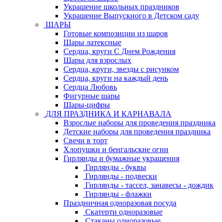
Украшение школьных праздников
Украшение Выпускного в Детском саду
ШАРЫ
Готовые композиции из шаров
Шары латексные
Сердца, круги С Днем Рождения
Шары для взрослых
Сердца, круги, звезды с рисунком
Сердца, круги на каждый день
Сердца Любовь
Фигурные шары
Шары-цифры
ДЛЯ ПРАЗДНИКА И КАРНАВАЛА
Взрослые наборы для проведения праздника
Детские наборы для проведения праздника
Свечи в торт
Хлопушки и бенгальские огни
Гирлянды и бумажные украшения
Гирлянды - буквы
Гирлянды - подвески
Гирлянды - тассел, занавесы - дождик
Гирлянды - флажки
Праздничная одноразовая посуда
Скатерти одноразовые
Стаканы одноразовые