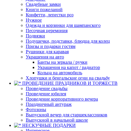
Свадебные замки
Книги пожеланий
Конфетти, лепестки роз
Нужное
Одежда и корзинки для шампанского
Песочная церемония
Подвязки
Подушечки, подставки, блюдца для колец
Призы и подарки гостям
Рушники для каравая
Украшения на авто
Банты на зеркала / ручки
Украшения на капот / радиатор
Кольца на автомобиль
Хлопушки и бенгальские огни на свадьбу
ПРОВЕДЕНИЕ ПРАЗДНИКОВ И ТОРЖЕСТВ
Проведение свадьбы
Проведение юбилея
Проведение корпоративного вечера
Праздничный антураж
Фотозоны
Выпускной вечер для старшеклассников
Выпускной в начальной школе
НЕСКУЧНЫЕ ПОДАРКИ
Интересное