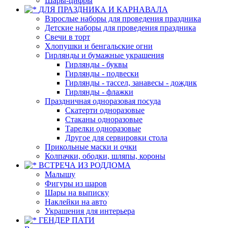
Шары-цифры
ДЛЯ ПРАЗДНИКА И КАРНАВАЛА
Взрослые наборы для проведения праздника
Детские наборы для проведения праздника
Свечи в торт
Хлопушки и бенгальские огни
Гирлянды и бумажные украшения
Гирлянды - буквы
Гирлянды - подвески
Гирлянды - тассел, занавесы - дождик
Гирлянды - флажки
Праздничная одноразовая посуда
Скатерти одноразовые
Стаканы одноразовые
Тарелки одноразовые
Другое для сервировки стола
Прикольные маски и очки
Колпачки, ободки, шляпы, короны
ВСТРЕЧА ИЗ РОДДОМА
Малышу
Фигуры из шаров
Шары на выписку
Наклейки на авто
Украшения для интерьера
ГЕНДЕР ПАТИ