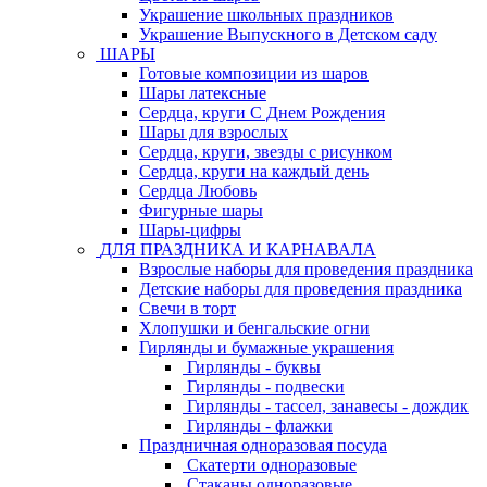
Украшение школьных праздников
Украшение Выпускного в Детском саду
ШАРЫ
Готовые композиции из шаров
Шары латексные
Сердца, круги С Днем Рождения
Шары для взрослых
Сердца, круги, звезды с рисунком
Сердца, круги на каждый день
Сердца Любовь
Фигурные шары
Шары-цифры
ДЛЯ ПРАЗДНИКА И КАРНАВАЛА
Взрослые наборы для проведения праздника
Детские наборы для проведения праздника
Свечи в торт
Хлопушки и бенгальские огни
Гирлянды и бумажные украшения
Гирлянды - буквы
Гирлянды - подвески
Гирлянды - тассел, занавесы - дождик
Гирлянды - флажки
Праздничная одноразовая посуда
Скатерти одноразовые
Стаканы одноразовые