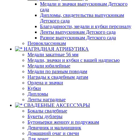
Медали и значки выпускникам Детского
сада
Дипломы, свидетельства выпускникам
Детского сада
Благодарности, медали и кубки персоналу
Ленты выпускникам Детского сада
Разное выпускникам Детского сада
Первоклассникам
НАГРАДНАЯ АТРИБУТИКА
Медали закатные 56 мм
Медали, значки и кубки с вашей надписью
Медали юбилейные
Медали по разным поводам
Награды к свадебным датам
Ордена и значки
Кубки
Дипломы
Ленты наградные
СВАДЕБНЫЕ АКСЕССУАРЫ
Бокалы свадебные
Букеты дублеры
Бутоньерки жениху и подружкам
Девичник и мальчишник
Домашний очаг и свечи
Для денег