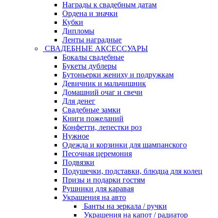
Награды к свадебным датам
Ордена и значки
Кубки
Дипломы
Ленты наградные
СВАДЕБНЫЕ АКСЕССУАРЫ
Бокалы свадебные
Букеты дублеры
Бутоньерки жениху и подружкам
Девичник и мальчишник
Домашний очаг и свечи
Для денег
Свадебные замки
Книги пожеланий
Конфетти, лепестки роз
Нужное
Одежда и корзинки для шампанского
Песочная церемония
Подвязки
Подушечки, подставки, блюдца для колец
Призы и подарки гостям
Рушники для каравая
Украшения на авто
Банты на зеркала / ручки
Украшения на капот / радиатор