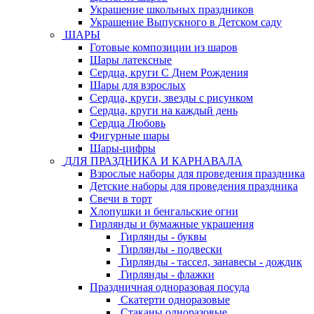
Украшение школьных праздников
Украшение Выпускного в Детском саду
ШАРЫ
Готовые композиции из шаров
Шары латексные
Сердца, круги С Днем Рождения
Шары для взрослых
Сердца, круги, звезды с рисунком
Сердца, круги на каждый день
Сердца Любовь
Фигурные шары
Шары-цифры
ДЛЯ ПРАЗДНИКА И КАРНАВАЛА
Взрослые наборы для проведения праздника
Детские наборы для проведения праздника
Свечи в торт
Хлопушки и бенгальские огни
Гирлянды и бумажные украшения
Гирлянды - буквы
Гирлянды - подвески
Гирлянды - тассел, занавесы - дождик
Гирлянды - флажки
Праздничная одноразовая посуда
Скатерти одноразовые
Стаканы одноразовые