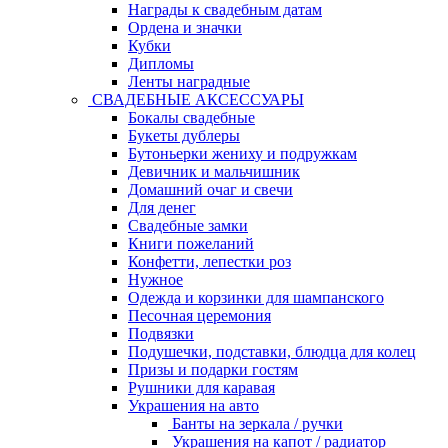
Награды к свадебным датам
Ордена и значки
Кубки
Дипломы
Ленты наградные
СВАДЕБНЫЕ АКСЕССУАРЫ
Бокалы свадебные
Букеты дублеры
Бутоньерки жениху и подружкам
Девичник и мальчишник
Домашний очаг и свечи
Для денег
Свадебные замки
Книги пожеланий
Конфетти, лепестки роз
Нужное
Одежда и корзинки для шампанского
Песочная церемония
Подвязки
Подушечки, подставки, блюдца для колец
Призы и подарки гостям
Рушники для каравая
Украшения на авто
Банты на зеркала / ручки
Украшения на капот / радиатор