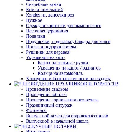
Свадебные замки
Книги пожеланий
Конфетти, лепестки роз
Нужное
Одежда и корзинки для шампанского
Песочная церемония
Подвязки
Подушечки, подставки, блюдца для колец
Призы и подарки гостям
Рушники для каравая
Украшения на авто
Банты на зеркала / ручки
Украшения на капот / радиатор
Кольца на автомобиль
Хлопушки и бенгальские огни на свадьбу
ПРОВЕДЕНИЕ ПРАЗДНИКОВ И ТОРЖЕСТВ
Проведение свадьбы
Проведение юбилея
Проведение корпоративного вечера
Праздничный антураж
Фотозоны
Выпускной вечер для старшеклассников
Выпускной в начальной школе
НЕСКУЧНЫЕ ПОДАРКИ
Интересное