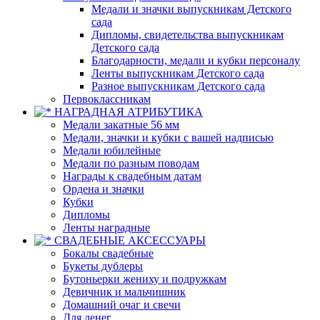
Медали и значки выпускникам Детского
сада
Дипломы, свидетельства выпускникам
Детского сада
Благодарности, медали и кубки персоналу
Ленты выпускникам Детского сада
Разное выпускникам Детского сада
Первоклассникам
НАГРАДНАЯ АТРИБУТИКА
Медали закатные 56 мм
Медали, значки и кубки с вашей надписью
Медали юбилейные
Медали по разным поводам
Награды к свадебным датам
Ордена и значки
Кубки
Дипломы
Ленты наградные
СВАДЕБНЫЕ АКСЕССУАРЫ
Бокалы свадебные
Букеты дублеры
Бутоньерки жениху и подружкам
Девичник и мальчишник
Домашний очаг и свечи
Для денег