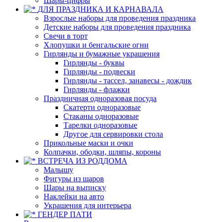
Шары-цифры
ДЛЯ ПРАЗДНИКА И КАРНАВАЛА
Взрослые наборы для проведения праздника
Детские наборы для проведения праздника
Свечи в торт
Хлопушки и бенгальские огни
Гирлянды и бумажные украшения
Гирлянды - буквы
Гирлянды - подвески
Гирлянды - тассел, занавесы - дождик
Гирлянды - флажки
Праздничная одноразовая посуда
Скатерти одноразовые
Стаканы одноразовые
Тарелки одноразовые
Другое для сервировки стола
Прикольные маски и очки
Колпачки, ободки, шляпы, короны
ВСТРЕЧА ИЗ РОДДОМА
Малышу
Фигуры из шаров
Шары на выписку
Наклейки на авто
Украшения для интерьера
ГЕНДЕР ПАТИ