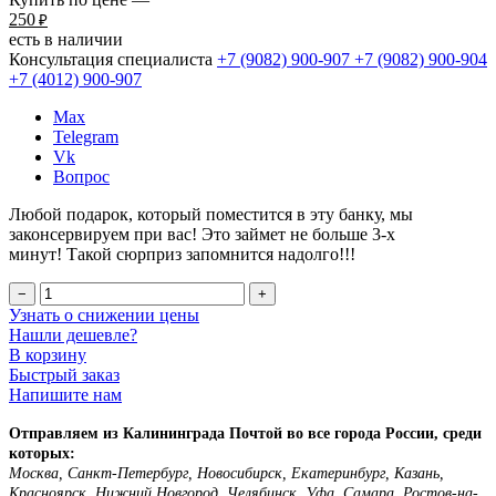
250
₽
есть в наличии
Консультация специалиста
+7 (9082)
900-907
+7 (9082)
900-904
+7 (4012)
900-907
Max
Telegram
Vk
Вопрос
Любой подарок, который поместится в эту банку, мы
законсервируем при вас! Это займет не больше 3-х
минут! Такой сюрприз запомнится надолго!!!
−
+
Узнать о снижении цены
Нашли дешевле?
В корзину
Быстрый заказ
Напишите нам
Отправляем из Калининграда Почтой во все города России, среди
которых:
Москва, Санкт-Петербург, Новосибирск, Екатеринбург, Казань,
Красноярск, Нижний Новгород, Челябинск, Уфа, Самара, Ростов-на-