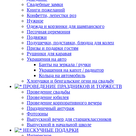
Свадебные замки
Книги пожеланий
Конфетти, лепестки роз
Нужное
Одежда и корзинки для шампанского
Песочная церемония
Подвязки
Подушечки, подставки, блюдца для колец
Призы и подарки гостям
Рушники для каравая
Украшения на авто
Банты на зеркала / ручки
Украшения на капот / радиатор
Кольца на автомобиль
Хлопушки и бенгальские огни на свадьбу
ПРОВЕДЕНИЕ ПРАЗДНИКОВ И ТОРЖЕСТВ
Проведение свадьбы
Проведение юбилея
Проведение корпоративного вечера
Праздничный антураж
Фотозоны
Выпускной вечер для старшеклассников
Выпускной в начальной школе
НЕСКУЧНЫЕ ПОДАРКИ
Интересное