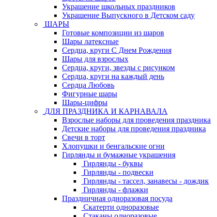
Украшение школьных праздников
Украшение Выпускного в Детском саду
ШАРЫ
Готовые композиции из шаров
Шары латексные
Сердца, круги С Днем Рождения
Шары для взрослых
Сердца, круги, звезды с рисунком
Сердца, круги на каждый день
Сердца Любовь
Фигурные шары
Шары-цифры
ДЛЯ ПРАЗДНИКА И КАРНАВАЛА
Взрослые наборы для проведения праздника
Детские наборы для проведения праздника
Свечи в торт
Хлопушки и бенгальские огни
Гирлянды и бумажные украшения
Гирлянды - буквы
Гирлянды - подвески
Гирлянды - тассел, занавесы - дождик
Гирлянды - флажки
Праздничная одноразовая посуда
Скатерти одноразовые
Стаканы одноразовые