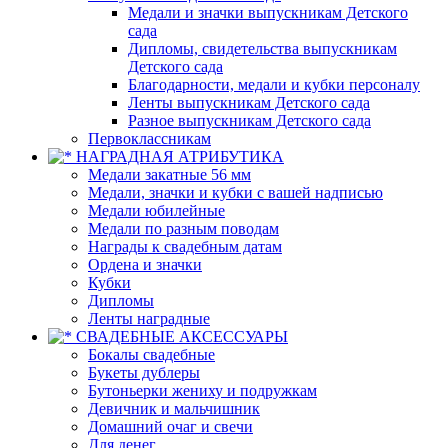
Медали и значки выпускникам Детского
сада
Дипломы, свидетельства выпускникам
Детского сада
Благодарности, медали и кубки персоналу
Ленты выпускникам Детского сада
Разное выпускникам Детского сада
Первоклассникам
НАГРАДНАЯ АТРИБУТИКА
Медали закатные 56 мм
Медали, значки и кубки с вашей надписью
Медали юбилейные
Медали по разным поводам
Награды к свадебным датам
Ордена и значки
Кубки
Дипломы
Ленты наградные
СВАДЕБНЫЕ АКСЕССУАРЫ
Бокалы свадебные
Букеты дублеры
Бутоньерки жениху и подружкам
Девичник и мальчишник
Домашний очаг и свечи
Для денег