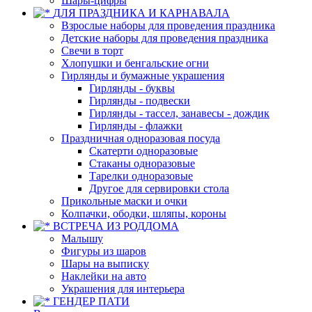
Шары-цифры
ДЛЯ ПРАЗДНИКА И КАРНАВАЛА
Взрослые наборы для проведения праздника
Детские наборы для проведения праздника
Свечи в торт
Хлопушки и бенгальские огни
Гирлянды и бумажные украшения
Гирлянды - буквы
Гирлянды - подвески
Гирлянды - тассел, занавесы - дождик
Гирлянды - флажки
Праздничная одноразовая посуда
Скатерти одноразовые
Стаканы одноразовые
Тарелки одноразовые
Другое для сервировки стола
Прикольные маски и очки
Колпачки, ободки, шляпы, короны
ВСТРЕЧА ИЗ РОДДОМА
Малышу
Фигуры из шаров
Шары на выписку
Наклейки на авто
Украшения для интерьера
ГЕНДЕР ПАТИ