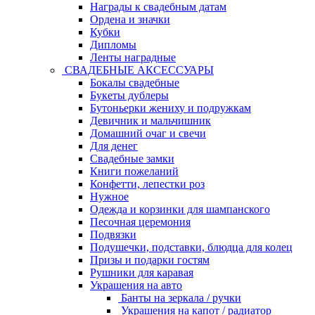
Награды к свадебным датам
Ордена и значки
Кубки
Дипломы
Ленты наградные
СВАДЕБНЫЕ АКСЕССУАРЫ
Бокалы свадебные
Букеты дублеры
Бутоньерки жениху и подружкам
Девичник и мальчишник
Домашний очаг и свечи
Для денег
Свадебные замки
Книги пожеланий
Конфетти, лепестки роз
Нужное
Одежда и корзинки для шампанского
Песочная церемония
Подвязки
Подушечки, подставки, блюдца для колец
Призы и подарки гостям
Рушники для каравая
Украшения на авто
Банты на зеркала / ручки
Украшения на капот / радиатор