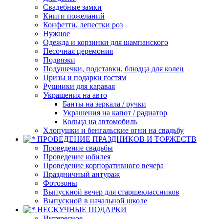
Свадебные замки
Книги пожеланий
Конфетти, лепестки роз
Нужное
Одежда и корзинки для шампанского
Песочная церемония
Подвязки
Подушечки, подставки, блюдца для колец
Призы и подарки гостям
Рушники для каравая
Украшения на авто
Банты на зеркала / ручки
Украшения на капот / радиатор
Кольца на автомобиль
Хлопушки и бенгальские огни на свадьбу
ПРОВЕДЕНИЕ ПРАЗДНИКОВ И ТОРЖЕСТВ
Проведение свадьбы
Проведение юбилея
Проведение корпоративного вечера
Праздничный антураж
Фотозоны
Выпускной вечер для старшеклассников
Выпускной в начальной школе
НЕСКУЧНЫЕ ПОДАРКИ
Интересное