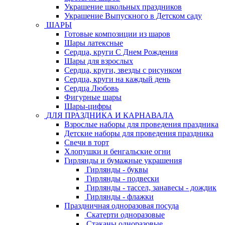
Украшение школьных праздников
Украшение Выпускного в Детском саду
ШАРЫ
Готовые композиции из шаров
Шары латексные
Сердца, круги С Днем Рождения
Шары для взрослых
Сердца, круги, звезды с рисунком
Сердца, круги на каждый день
Сердца Любовь
Фигурные шары
Шары-цифры
ДЛЯ ПРАЗДНИКА И КАРНАВАЛА
Взрослые наборы для проведения праздника
Детские наборы для проведения праздника
Свечи в торт
Хлопушки и бенгальские огни
Гирлянды и бумажные украшения
Гирлянды - буквы
Гирлянды - подвески
Гирлянды - тассел, занавесы - дождик
Гирлянды - флажки
Праздничная одноразовая посуда
Скатерти одноразовые
Стаканы одноразовые