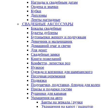
Награды к свадебным датам
Ордена и значки
Кубки
Дипломы
Ленты наградные
СВАДЕБНЫЕ АКСЕССУАРЫ
Бокалы свадебные
Букеты дублеры
Бутоньерки жениху и подружкам
Девичник и мальчишник
Домашний очаг и свечи
Для денег
Свадебные замки
Книги пожеланий
Конфетти, лепестки роз
Нужное
Одежда и корзинки для шампанского
Песочная церемония
Подвязки
Подушечки, подставки, блюдца для колец
Призы и подарки гостям
Рушники для каравая
Украшения на авто
Банты на зеркала / ручки
Украшения на капот / радиатор