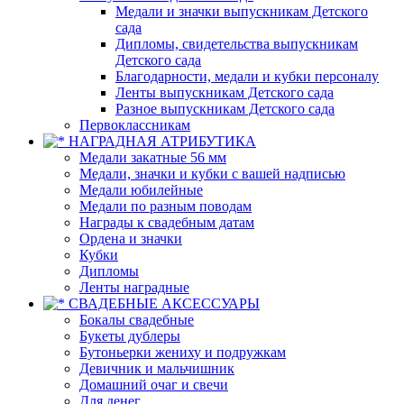
Медали и значки выпускникам Детского
сада
Дипломы, свидетельства выпускникам
Детского сада
Благодарности, медали и кубки персоналу
Ленты выпускникам Детского сада
Разное выпускникам Детского сада
Первоклассникам
НАГРАДНАЯ АТРИБУТИКА
Медали закатные 56 мм
Медали, значки и кубки с вашей надписью
Медали юбилейные
Медали по разным поводам
Награды к свадебным датам
Ордена и значки
Кубки
Дипломы
Ленты наградные
СВАДЕБНЫЕ АКСЕССУАРЫ
Бокалы свадебные
Букеты дублеры
Бутоньерки жениху и подружкам
Девичник и мальчишник
Домашний очаг и свечи
Для денег