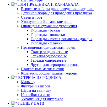
Шары-цифры
ДЛЯ ПРАЗДНИКА И КАРНАВАЛА
Взрослые наборы для проведения праздника
Детские наборы для проведения праздника
Свечи в торт
Хлопушки и бенгальские огни
Гирлянды и бумажные украшения
Гирлянды - буквы
Гирлянды - подвески
Гирлянды - тассел, занавесы - дождик
Гирлянды - флажки
Праздничная одноразовая посуда
Скатерти одноразовые
Стаканы одноразовые
Тарелки одноразовые
Другое для сервировки стола
Прикольные маски и очки
Колпачки, ободки, шляпы, короны
ВСТРЕЧА ИЗ РОДДОМА
Малышу
Фигуры из шаров
Шары на выписку
Наклейки на авто
Украшения для интерьера
ГЕНДЕР ПАТИ