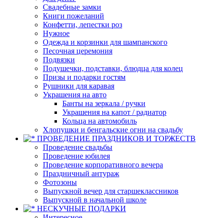
Свадебные замки
Книги пожеланий
Конфетти, лепестки роз
Нужное
Одежда и корзинки для шампанского
Песочная церемония
Подвязки
Подушечки, подставки, блюдца для колец
Призы и подарки гостям
Рушники для каравая
Украшения на авто
Банты на зеркала / ручки
Украшения на капот / радиатор
Кольца на автомобиль
Хлопушки и бенгальские огни на свадьбу
ПРОВЕДЕНИЕ ПРАЗДНИКОВ И ТОРЖЕСТВ
Проведение свадьбы
Проведение юбилея
Проведение корпоративного вечера
Праздничный антураж
Фотозоны
Выпускной вечер для старшеклассников
Выпускной в начальной школе
НЕСКУЧНЫЕ ПОДАРКИ
Интересное