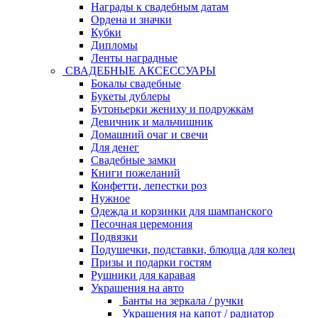
Награды к свадебным датам
Ордена и значки
Кубки
Дипломы
Ленты наградные
СВАДЕБНЫЕ АКСЕССУАРЫ
Бокалы свадебные
Букеты дублеры
Бутоньерки жениху и подружкам
Девичник и мальчишник
Домашний очаг и свечи
Для денег
Свадебные замки
Книги пожеланий
Конфетти, лепестки роз
Нужное
Одежда и корзинки для шампанского
Песочная церемония
Подвязки
Подушечки, подставки, блюдца для колец
Призы и подарки гостям
Рушники для каравая
Украшения на авто
Банты на зеркала / ручки
Украшения на капот / радиатор