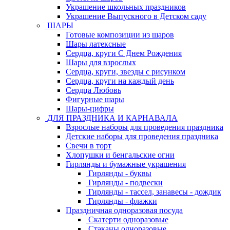
Украшение школьных праздников
Украшение Выпускного в Детском саду
ШАРЫ
Готовые композиции из шаров
Шары латексные
Сердца, круги С Днем Рождения
Шары для взрослых
Сердца, круги, звезды с рисунком
Сердца, круги на каждый день
Сердца Любовь
Фигурные шары
Шары-цифры
ДЛЯ ПРАЗДНИКА И КАРНАВАЛА
Взрослые наборы для проведения праздника
Детские наборы для проведения праздника
Свечи в торт
Хлопушки и бенгальские огни
Гирлянды и бумажные украшения
Гирлянды - буквы
Гирлянды - подвески
Гирлянды - тассел, занавесы - дождик
Гирлянды - флажки
Праздничная одноразовая посуда
Скатерти одноразовые
Стаканы одноразовые