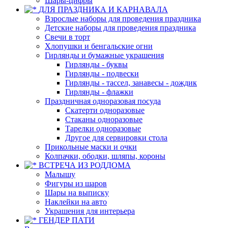
Шары-цифры
ДЛЯ ПРАЗДНИКА И КАРНАВАЛА
Взрослые наборы для проведения праздника
Детские наборы для проведения праздника
Свечи в торт
Хлопушки и бенгальские огни
Гирлянды и бумажные украшения
Гирлянды - буквы
Гирлянды - подвески
Гирлянды - тассел, занавесы - дождик
Гирлянды - флажки
Праздничная одноразовая посуда
Скатерти одноразовые
Стаканы одноразовые
Тарелки одноразовые
Другое для сервировки стола
Прикольные маски и очки
Колпачки, ободки, шляпы, короны
ВСТРЕЧА ИЗ РОДДОМА
Малышу
Фигуры из шаров
Шары на выписку
Наклейки на авто
Украшения для интерьера
ГЕНДЕР ПАТИ