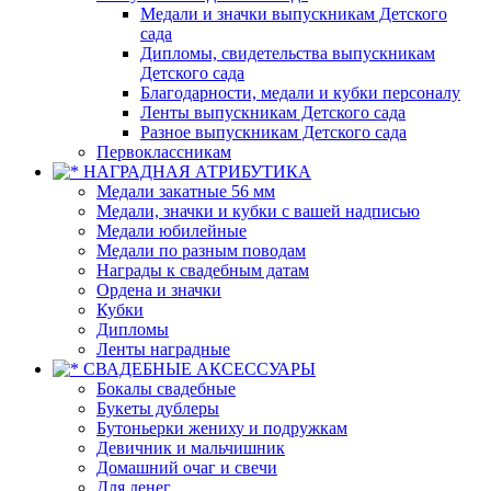
Медали и значки выпускникам Детского
сада
Дипломы, свидетельства выпускникам
Детского сада
Благодарности, медали и кубки персоналу
Ленты выпускникам Детского сада
Разное выпускникам Детского сада
Первоклассникам
НАГРАДНАЯ АТРИБУТИКА
Медали закатные 56 мм
Медали, значки и кубки с вашей надписью
Медали юбилейные
Медали по разным поводам
Награды к свадебным датам
Ордена и значки
Кубки
Дипломы
Ленты наградные
СВАДЕБНЫЕ АКСЕССУАРЫ
Бокалы свадебные
Букеты дублеры
Бутоньерки жениху и подружкам
Девичник и мальчишник
Домашний очаг и свечи
Для денег