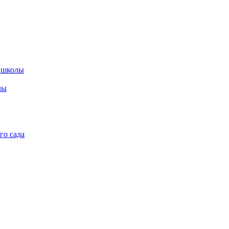
 школы
лы
го сада