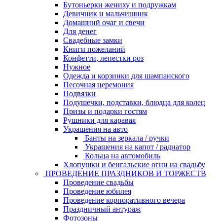
Бутоньерки жениху и подружкам
Девичник и мальчишник
Домашний очаг и свечи
Для денег
Свадебные замки
Книги пожеланий
Конфетти, лепестки роз
Нужное
Одежда и корзинки для шампанского
Песочная церемония
Подвязки
Подушечки, подставки, блюдца для колец
Призы и подарки гостям
Рушники для каравая
Украшения на авто
Банты на зеркала / ручки
Украшения на капот / радиатор
Кольца на автомобиль
Хлопушки и бенгальские огни на свадьбу
ПРОВЕДЕНИЕ ПРАЗДНИКОВ И ТОРЖЕСТВ
Проведение свадьбы
Проведение юбилея
Проведение корпоративного вечера
Праздничный антураж
Фотозоны