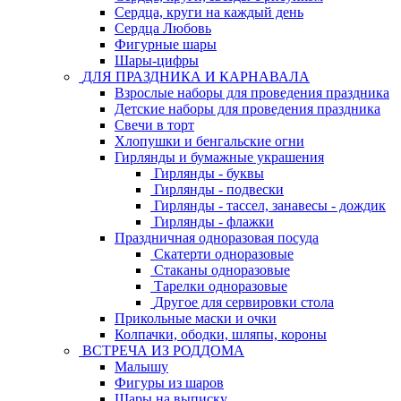
Сердца, круги на каждый день
Сердца Любовь
Фигурные шары
Шары-цифры
ДЛЯ ПРАЗДНИКА И КАРНАВАЛА
Взрослые наборы для проведения праздника
Детские наборы для проведения праздника
Свечи в торт
Хлопушки и бенгальские огни
Гирлянды и бумажные украшения
Гирлянды - буквы
Гирлянды - подвески
Гирлянды - тассел, занавесы - дождик
Гирлянды - флажки
Праздничная одноразовая посуда
Скатерти одноразовые
Стаканы одноразовые
Тарелки одноразовые
Другое для сервировки стола
Прикольные маски и очки
Колпачки, ободки, шляпы, короны
ВСТРЕЧА ИЗ РОДДОМА
Малышу
Фигуры из шаров
Шары на выписку