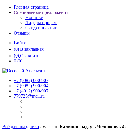
Главная страница
Специальные предложения
Новинки
Лидеры продаж
Скидки и акции
Отзывы
Войти
(0)
В закладках
(0)
Сравнить
0
(0)
+7 (9082)
900-907
+7 (9082)
900-904
+7 (4012)
900-907
779725@mail.ru
Всё для праздника
- магазин
Калининград, ул. Челнокова, 42