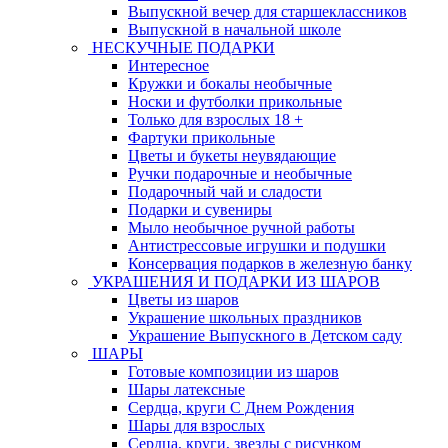
Выпускной вечер для старшеклассников
Выпускной в начальной школе
НЕСКУЧНЫЕ ПОДАРКИ
Интересное
Кружки и бокалы необычные
Носки и футболки прикольные
Только для взрослых 18 +
Фартуки прикольные
Цветы и букеты неувядающие
Ручки подарочные и необычные
Подарочный чай и сладости
Подарки и сувениры
Мыло необычное ручной работы
Антистрессовые игрушки и подушки
Консервация подарков в железную банку
УКРАШЕНИЯ И ПОДАРКИ ИЗ ШАРОВ
Цветы из шаров
Украшение школьных праздников
Украшение Выпускного в Детском саду
ШАРЫ
Готовые композиции из шаров
Шары латексные
Сердца, круги С Днем Рождения
Шары для взрослых
Сердца, круги, звезды с рисунком