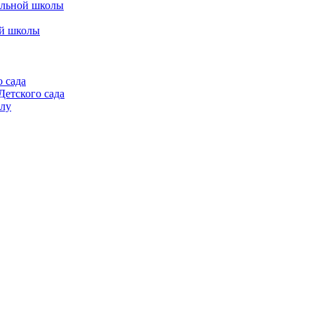
альной школы
ой школы
 сада
етского сада
алу