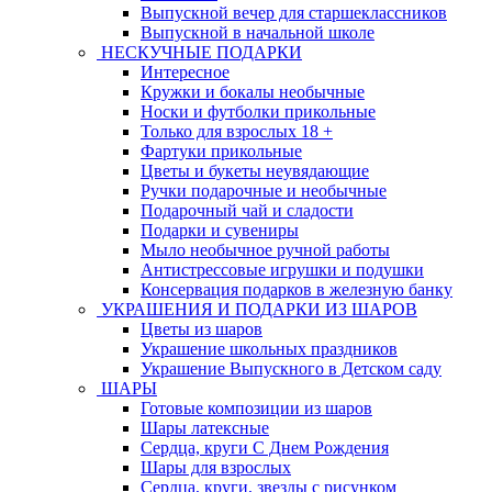
Выпускной вечер для старшеклассников
Выпускной в начальной школе
НЕСКУЧНЫЕ ПОДАРКИ
Интересное
Кружки и бокалы необычные
Носки и футболки прикольные
Только для взрослых 18 +
Фартуки прикольные
Цветы и букеты неувядающие
Ручки подарочные и необычные
Подарочный чай и сладости
Подарки и сувениры
Мыло необычное ручной работы
Антистрессовые игрушки и подушки
Консервация подарков в железную банку
УКРАШЕНИЯ И ПОДАРКИ ИЗ ШАРОВ
Цветы из шаров
Украшение школьных праздников
Украшение Выпускного в Детском саду
ШАРЫ
Готовые композиции из шаров
Шары латексные
Сердца, круги С Днем Рождения
Шары для взрослых
Сердца, круги, звезды с рисунком