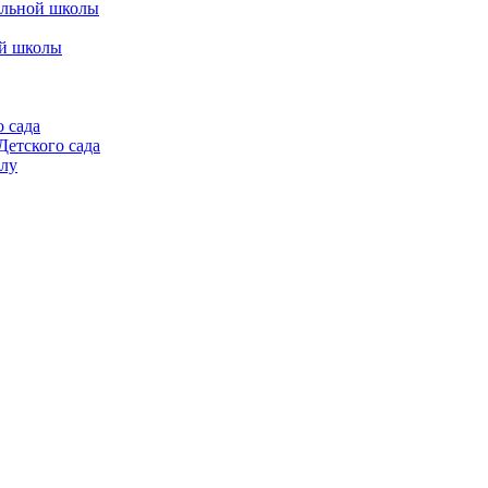
альной школы
ой школы
 сада
етского сада
алу