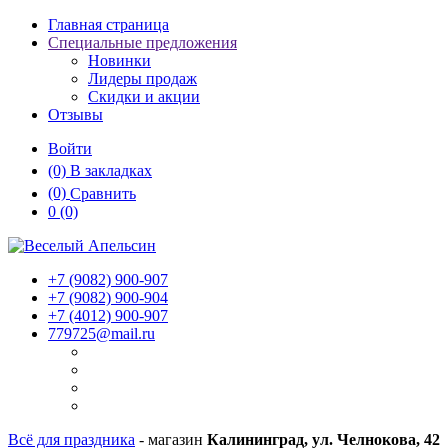
Главная страница
Специальные предложения
Новинки
Лидеры продаж
Скидки и акции
Отзывы
Войти
(0)
В закладках
(0)
Сравнить
0
(0)
+7 (9082)
900-907
+7 (9082)
900-904
+7 (4012)
900-907
779725@mail.ru
Всё для праздника
- магазин
Калининград, ул. Челнокова, 42