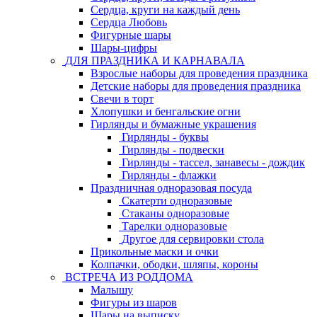
Сердца, круги на каждый день
Сердца Любовь
Фигурные шары
Шары-цифры
ДЛЯ ПРАЗДНИКА И КАРНАВАЛА
Взрослые наборы для проведения праздника
Детские наборы для проведения праздника
Свечи в торт
Хлопушки и бенгальские огни
Гирлянды и бумажные украшения
Гирлянды - буквы
Гирлянды - подвески
Гирлянды - тассел, занавесы - дождик
Гирлянды - флажки
Праздничная одноразовая посуда
Скатерти одноразовые
Стаканы одноразовые
Тарелки одноразовые
Другое для сервировки стола
Прикольные маски и очки
Колпачки, ободки, шляпы, короны
ВСТРЕЧА ИЗ РОДДОМА
Малышу
Фигуры из шаров
Шары на выписку