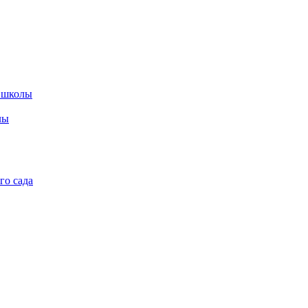
 школы
лы
го сада