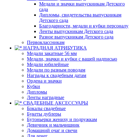
Медали и значки выпускникам Детского
сада
Дипломы, свидетельства выпускникам
Детского сада
Благодарности, медали и кубки персоналу
Ленты выпускникам Детского сада
Разное выпускникам Детского сада
Первоклассникам
НАГРАДНАЯ АТРИБУТИКА
Медали закатные 56 мм
Медали, значки и кубки с вашей надписью
Медали юбилейные
Медали по разным поводам
Награды к свадебным датам
Ордена и значки
Кубки
Дипломы
Ленты наградные
СВАДЕБНЫЕ АКСЕССУАРЫ
Бокалы свадебные
Букеты дублеры
Бутоньерки жениху и подружкам
Девичник и мальчишник
Домашний очаг и свечи
Для денег