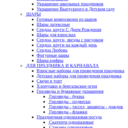
Украшение школьных праздников
Украшение Выпускного в Детском саду
ШАРЫ
Готовые композиции из шаров
Шары латексные
Сердца, круги С Днем Рождения
Шары для взрослых
Сердца, круги, звезды с рисунком
Сердца, круги на каждый день
Сердца Любовь
Фигурные шары
Шары-цифры
ДЛЯ ПРАЗДНИКА И КАРНАВАЛА
Взрослые наборы для проведения праздника
Детские наборы для проведения праздника
Свечи в торт
Хлопушки и бенгальские огни
Гирлянды и бумажные украшения
Гирлянды - буквы
Гирлянды - подвески
Гирлянды - тассел, занавесы - дождик
Гирлянды - флажки
Праздничная одноразовая посуда
Скатерти одноразовые
Стаканы одноразовые