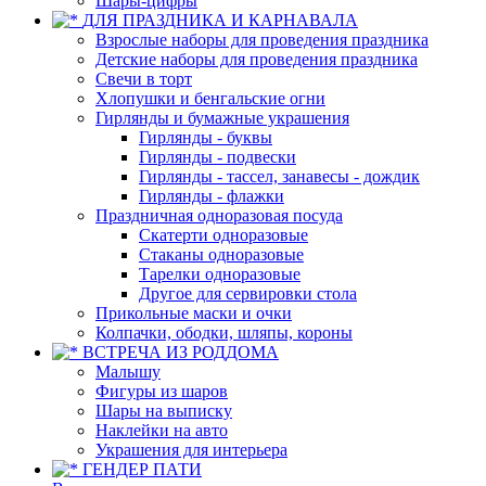
Шары-цифры
ДЛЯ ПРАЗДНИКА И КАРНАВАЛА
Взрослые наборы для проведения праздника
Детские наборы для проведения праздника
Свечи в торт
Хлопушки и бенгальские огни
Гирлянды и бумажные украшения
Гирлянды - буквы
Гирлянды - подвески
Гирлянды - тассел, занавесы - дождик
Гирлянды - флажки
Праздничная одноразовая посуда
Скатерти одноразовые
Стаканы одноразовые
Тарелки одноразовые
Другое для сервировки стола
Прикольные маски и очки
Колпачки, ободки, шляпы, короны
ВСТРЕЧА ИЗ РОДДОМА
Малышу
Фигуры из шаров
Шары на выписку
Наклейки на авто
Украшения для интерьера
ГЕНДЕР ПАТИ