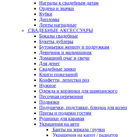
Награды к свадебным датам
Ордена и значки
Кубки
Дипломы
Ленты наградные
СВАДЕБНЫЕ АКСЕССУАРЫ
Бокалы свадебные
Букеты дублеры
Бутоньерки жениху и подружкам
Девичник и мальчишник
Домашний очаг и свечи
Для денег
Свадебные замки
Книги пожеланий
Конфетти, лепестки роз
Нужное
Одежда и корзинки для шампанского
Песочная церемония
Подвязки
Подушечки, подставки, блюдца для колец
Призы и подарки гостям
Рушники для каравая
Украшения на авто
Банты на зеркала / ручки
Украшения на капот / радиатор