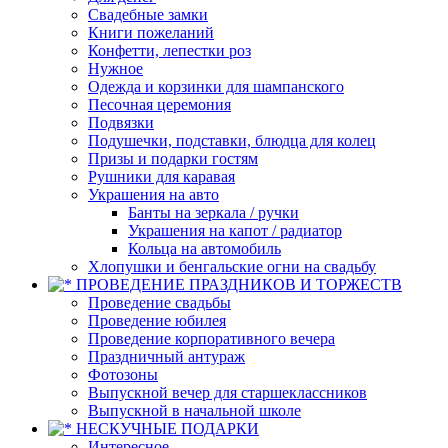
Свадебные замки
Книги пожеланий
Конфетти, лепестки роз
Нужное
Одежда и корзинки для шампанского
Песочная церемония
Подвязки
Подушечки, подставки, блюдца для колец
Призы и подарки гостям
Рушники для каравая
Украшения на авто
Банты на зеркала / ручки
Украшения на капот / радиатор
Кольца на автомобиль
Хлопушки и бенгальские огни на свадьбу
ПРОВЕДЕНИЕ ПРАЗДНИКОВ И ТОРЖЕСТВ
Проведение свадьбы
Проведение юбилея
Проведение корпоративного вечера
Праздничный антураж
Фотозоны
Выпускной вечер для старшеклассников
Выпускной в начальной школе
НЕСКУЧНЫЕ ПОДАРКИ
Интересное