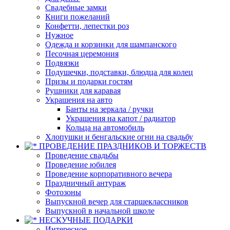
Свадебные замки
Книги пожеланий
Конфетти, лепестки роз
Нужное
Одежда и корзинки для шампанского
Песочная церемония
Подвязки
Подушечки, подставки, блюдца для колец
Призы и подарки гостям
Рушники для каравая
Украшения на авто
Банты на зеркала / ручки
Украшения на капот / радиатор
Кольца на автомобиль
Хлопушки и бенгальские огни на свадьбу
ПРОВЕДЕНИЕ ПРАЗДНИКОВ И ТОРЖЕСТВ
Проведение свадьбы
Проведение юбилея
Проведение корпоративного вечера
Праздничный антураж
Фотозоны
Выпускной вечер для старшеклассников
Выпускной в начальной школе
НЕСКУЧНЫЕ ПОДАРКИ
Интересное