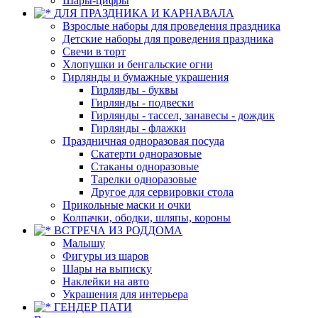
Шары-цифры
ДЛЯ ПРАЗДНИКА И КАРНАВАЛА
Взрослые наборы для проведения праздника
Детские наборы для проведения праздника
Свечи в торт
Хлопушки и бенгальские огни
Гирлянды и бумажные украшения
Гирлянды - буквы
Гирлянды - подвески
Гирлянды - тассел, занавесы - дождик
Гирлянды - флажки
Праздничная одноразовая посуда
Скатерти одноразовые
Стаканы одноразовые
Тарелки одноразовые
Другое для сервировки стола
Прикольные маски и очки
Колпачки, ободки, шляпы, короны
ВСТРЕЧА ИЗ РОДДОМА
Малышу
Фигуры из шаров
Шары на выписку
Наклейки на авто
Украшения для интерьера
ГЕНДЕР ПАТИ