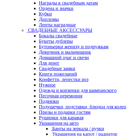
Награды к свадебным датам
Ордена и значки
Кубки
Дипломы
Ленты наградные
СВАДЕБНЫЕ АКСЕССУАРЫ
Бокалы свадебные
Букеты дублеры
Бутоньерки жениху и подружкам
Девичник и мальчишник
Домашний очаг и свечи
Для денег
Свадебные замки
Книги пожеланий
Конфетти, лепестки роз
Нужное
Одежда и корзинки для шампанского
Песочная церемония
Подвязки
Подушечки, подставки, блюдца для колец
Призы и подарки гостям
Рушники для каравая
Украшения на авто
Банты на зеркала / ручки
Украшения на капот / радиатор