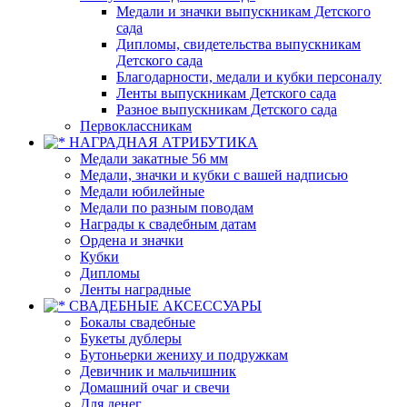
Медали и значки выпускникам Детского
сада
Дипломы, свидетельства выпускникам
Детского сада
Благодарности, медали и кубки персоналу
Ленты выпускникам Детского сада
Разное выпускникам Детского сада
Первоклассникам
НАГРАДНАЯ АТРИБУТИКА
Медали закатные 56 мм
Медали, значки и кубки с вашей надписью
Медали юбилейные
Медали по разным поводам
Награды к свадебным датам
Ордена и значки
Кубки
Дипломы
Ленты наградные
СВАДЕБНЫЕ АКСЕССУАРЫ
Бокалы свадебные
Букеты дублеры
Бутоньерки жениху и подружкам
Девичник и мальчишник
Домашний очаг и свечи
Для денег