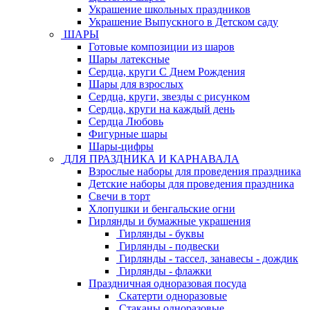
Украшение школьных праздников
Украшение Выпускного в Детском саду
ШАРЫ
Готовые композиции из шаров
Шары латексные
Сердца, круги С Днем Рождения
Шары для взрослых
Сердца, круги, звезды с рисунком
Сердца, круги на каждый день
Сердца Любовь
Фигурные шары
Шары-цифры
ДЛЯ ПРАЗДНИКА И КАРНАВАЛА
Взрослые наборы для проведения праздника
Детские наборы для проведения праздника
Свечи в торт
Хлопушки и бенгальские огни
Гирлянды и бумажные украшения
Гирлянды - буквы
Гирлянды - подвески
Гирлянды - тассел, занавесы - дождик
Гирлянды - флажки
Праздничная одноразовая посуда
Скатерти одноразовые
Стаканы одноразовые